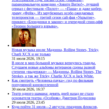
паранормальную комедию «Зовите Витю!», лучший
сериал с фестиваля «Пилот» — «Паша» и даже кибер-
драму «Фейк». Из зарубежных особо ожидаемых
телепроектов — третий сезон сай-фая «Укрытие»,
приквел «Блондинки в законе» и очередной спин-офф
«Теории большого взрыва».
Новая музыка июля: Мадонна, Rolling Stones, Tricky,
Charli XCX и не только
31 июля 2026,
19:15
В июле в мир большой музыки вернулись гранды.
Слушаем новые альбомы ветеранов сцены разной
степени «выдержки» — Мадонны, Rolling Stones, The
Strokes, а так же Tricky, Charlie XCX и Jack White.
Как смотреть «Человека-паука»: гид по фильмам
популярной киновселенной
30 июля 2026,
16:37
Театр одного шамана: девять дней назад не стало
основателя театра «Особняк» Дмитрия Поднозова
29 июля 2026,
23:45
Куда пойти 31 июля—2 августа: праздник флоксов,