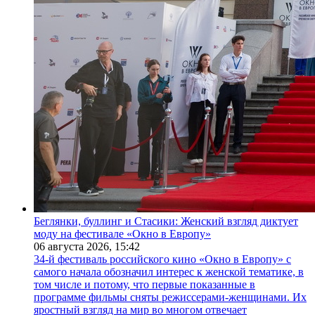
Беглянки, буллинг и Стасики: Женский взгляд диктует
моду на фестивале «Окно в Европу»
06 августа 2026,
15:42
34-й фестиваль российского кино «Окно в Европу» с
самого начала обозначил интерес к женской тематике, в
том числе и потому, что первые показанные в
программе фильмы сняты режиссерами-женщинами. Их
яростный взгляд на мир во многом отвечает