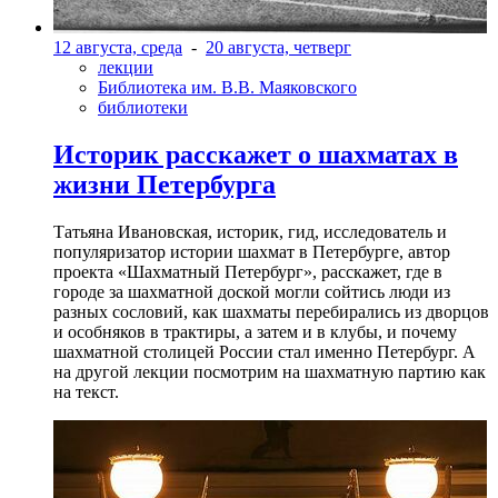
12 августа, среда
-
20 августа, четверг
лекции
Библиотека им. В.В. Маяковского
библиотеки
Историк расскажет о шахматах в
жизни Петербурга
Татьяна Ивановская, историк, гид, исследователь и
популяризатор истории шахмат в Петербурге, автор
проекта «Шахматный Петербург», расскажет, где в
городе за шахматной доской могли сойтись люди из
разных сословий, как шахматы перебирались из дворцов
и особняков в трактиры, а затем и в клубы, и почему
шахматной столицей России стал именно Петербург. А
на другой лекции посмотрим на шахматную партию как
на текст.