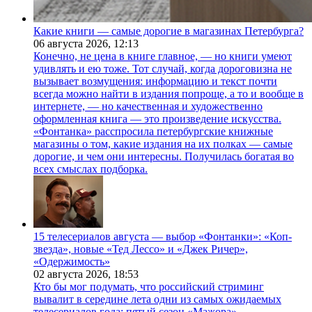
Какие книги — самые дорогие в магазинах Петербурга?
06 августа 2026,
12:13
Конечно, не цена в книге главное, — но книги умеют
удивлять и ею тоже. Тот случай, когда дороговизна не
вызывает возмущения: информацию и текст почти
всегда можно найти в издания попроще, а то и вообще в
интернете, — но качественная и художественно
оформленная книга — это произведение искусства.
«Фонтанка» расспросила петербургские книжные
магазины о том, какие издания на их полках — самые
дорогие, и чем они интересны. Получилась богатая во
всех смыслах подборка.
15 телесериалов августа — выбор «Фонтанки»: «Коп-
звезда», новые «Тед Лессо» и «Джек Ричер»,
«Одержимость»
02 августа 2026,
18:53
Кто бы мог подумать, что российский стриминг
вывалит в середине лета одни из самых ожидаемых
телесериалов года: пятый сезон «Мажора»,