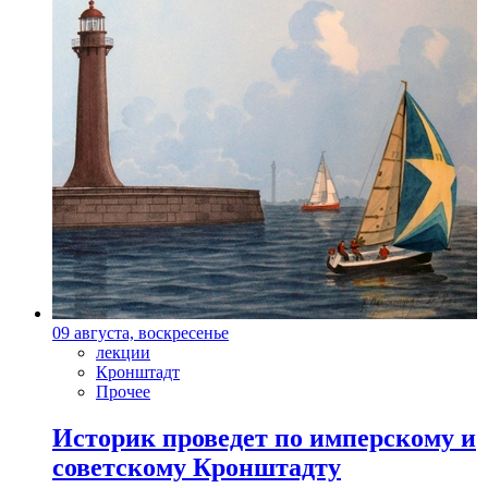
09 августа, воскресенье
лекции
Кронштадт
Прочее
Историк проведет по имперскому и
советскому Кронштадту