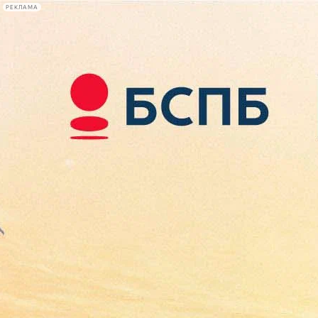
РЕКЛАМА
Афиша Plus
#телегид
Фонтанка.ру
Сегодня:
2026.08.07
15:42
Афиша Plus
кино
спектакли
выставки
концерты
лекции
книги
афиша плюс
новости
+