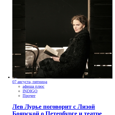
07 августа, пятница
афиша плюс
INDIGO
Прочее
Лев Лурье поговорит с Лизой
Боярской о Петербурге и театре