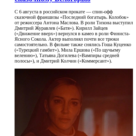
С 6 августа в российском прокате — спин-офф
сказочной франшизы «Последний богатырь. Колобок»
от режиссера Антона Маслова. В роли Тихона выступил
Дмитрий Журавлев («Батя»). Кирилл Зайцев
(«Движение вверх») вернулся в камео в роли Финиста-
Ясного Сокола. Актер выполнял почти все трюки
самостоятельно. В фильме также снялись Гоша Куценко
(«Турецкий гамбит»), Мила Ершова («По щучьему
велению»), Татьяна Догилева («Вампиры средней
полосы»), и Дмитрий Колчин («Коммерсант»).