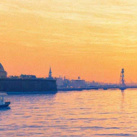
Выставка Людмилы
Яковлевой «Отражение».
Живопись
19 января 2013, суббота
-
20 января 2013, воскресенье
Версия для печати
Все выставки
Союз Художников
Все галереи