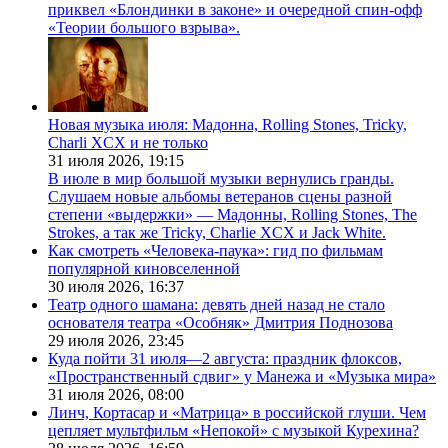
приквел «Блондинки в законе» и очередной спин-офф
«Теории большого взрыва».
Новая музыка июля: Мадонна, Rolling Stones, Tricky,
Charli XCX и не только
31 июля 2026,
19:15
В июле в мир большой музыки вернулись гранды.
Слушаем новые альбомы ветеранов сцены разной
степени «выдержки» — Мадонны, Rolling Stones, The
Strokes, а так же Tricky, Charlie XCX и Jack White.
Как смотреть «Человека-паука»: гид по фильмам
популярной киновселенной
30 июля 2026,
16:37
Театр одного шамана: девять дней назад не стало
основателя театра «Особняк» Дмитрия Поднозова
29 июля 2026,
23:45
Куда пойти 31 июля—2 августа: праздник флоксов,
«Пространственный сдвиг» у Манежа и «Музыка мира»
31 июля 2026,
08:00
Линч, Кортасар и «Матрица» в российской глуши. Чем
цепляет мультфильм «Непокой» с музыкой Курехина?