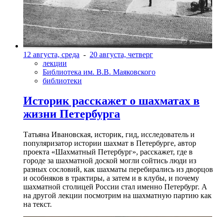
12 августа, среда
-
20 августа, четверг
лекции
Библиотека им. В.В. Маяковского
библиотеки
Историк расскажет о шахматах в
жизни Петербурга
Татьяна Ивановская, историк, гид, исследователь и
популяризатор истории шахмат в Петербурге, автор
проекта «Шахматный Петербург», расскажет, где в
городе за шахматной доской могли сойтись люди из
разных сословий, как шахматы перебирались из дворцов
и особняков в трактиры, а затем и в клубы, и почему
шахматной столицей России стал именно Петербург. А
на другой лекции посмотрим на шахматную партию как
на текст.