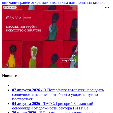
внимание ранее открытым выставкам или почитать книги.
РЕКЛАМА
Новости
07 августа 2026
- В Петербурге готовятся наблюдать
солнечное затмение — чтобы его увидеть, нужно
постараться
04 августа 2026
- ТАСС: Григорий Заславский
освобожден от должности ректора ГИТИСа
30 июля 2026
- В России учредили национальную