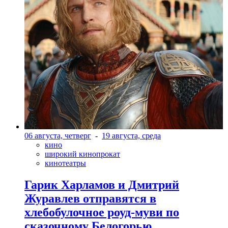
06 августа, четверг
-
19 августа, среда
кино
широкий кинопрокат
кинотеатры
Гарик Харламов и Дмитрий
Журавлев отправятся в
хлебобулочное роуд-муви по
сказочному Белогорью