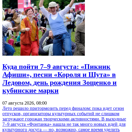
Куда пойти 7–9 августа: «Пикник
Афиши», песни «Короля и Шута» в
Ледовом, день рождения Зощенко и
кубинские марки
07 августа 2026, 08:00
Лето решило притормозить перед финалом: пока идет сезон
отпусков, организаторы культурных событий не слишком
загружают горожан творческими активностями. В выходные
7–9 августа «Фонтанка» нашла не так много новых идей для
культурного досуга — но, возможно, самое время уделить