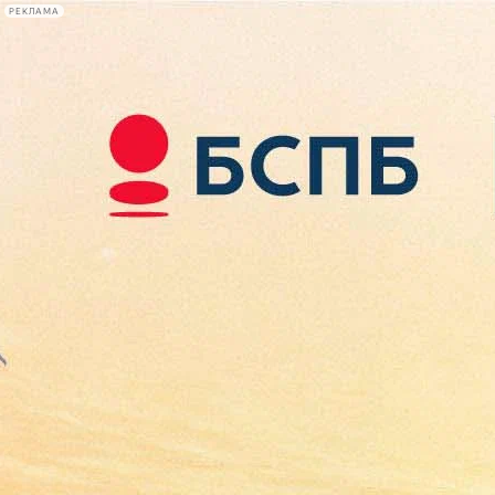
РЕКЛАМА
Афиша Plus
#телегид
Фонтанка.ру
Сегодня:
2026.08.09
13:14
Афиша Plus
кино
спектакли
выставки
концерты
лекции
книги
афиша плюс
новости
+