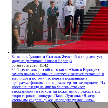
Беглянки, буллинг и Стасики: Женский взгляд диктует
моду на фестивале «Окно в Европу»
06 августа 2026,
15:42
34-й фестиваль российского кино «Окно в Европу» с
самого начала обозначил интерес к женской тематике, в
том числе и потому, что первые показанные в
программе фильмы сняты режиссерами-женщинами. Их
яростный взгляд на мир во многом отвечает
высказанному на открытии пожеланию председателя
жюри игрового конкурса Павла Лунгина: «Я хочу,
чтобы мы увидели дикое, непредсказуемое кино».