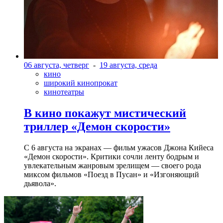
06 августа, четверг
-
19 августа, среда
кино
широкий кинопрокат
кинотеатры
В кино покажут мистический
триллер «Демон скорости»
С 6 августа на экранах — фильм ужасов Джона Кийеса
«Демон скорости». Критики сочли ленту бодрым и
увлекательным жанровым зрелищeм — своего рода
миксом фильмов «Поезд в Пусан» и «Изгоняющий
дьявола».