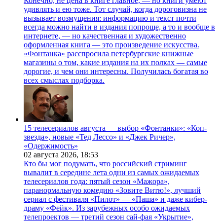
Конечно, не цена в книге главное, — но книги умеют
удивлять и ею тоже. Тот случай, когда дороговизна не
вызывает возмущения: информацию и текст почти
всегда можно найти в издания попроще, а то и вообще в
интернете, — но качественная и художественно
оформленная книга — это произведение искусства.
«Фонтанка» расспросила петербургские книжные
магазины о том, какие издания на их полках — самые
дорогие, и чем они интересны. Получилась богатая во
всех смыслах подборка.
15 телесериалов августа — выбор «Фонтанки»: «Коп-
звезда», новые «Тед Лессо» и «Джек Ричер»,
«Одержимость»
02 августа 2026,
18:53
Кто бы мог подумать, что российский стриминг
вывалит в середине лета одни из самых ожидаемых
телесериалов года: пятый сезон «Мажора»,
паранормальную комедию «Зовите Витю!», лучший
сериал с фестиваля «Пилот» — «Паша» и даже кибер-
драму «Фейк». Из зарубежных особо ожидаемых
телепроектов — третий сезон сай-фая «Укрытие»,