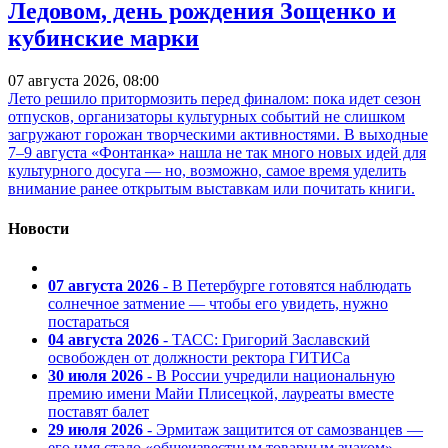
Ледовом, день рождения Зощенко и
кубинские марки
07 августа 2026, 08:00
Лето решило притормозить перед финалом: пока идет сезон
отпусков, организаторы культурных событий не слишком
загружают горожан творческими активностями. В выходные
7–9 августа «Фонтанка» нашла не так много новых идей для
культурного досуга — но, возможно, самое время уделить
внимание ранее открытым выставкам или почитать книги.
Новости
07 августа 2026
- В Петербурге готовятся наблюдать
солнечное затмение — чтобы его увидеть, нужно
постараться
04 августа 2026
- ТАСС: Григорий Заславский
освобожден от должности ректора ГИТИСа
30 июля 2026
- В России учредили национальную
премию имени Майи Плисецкой, лауреаты вместе
поставят балет
29 июля 2026
- Эрмитаж защитится от самозванцев —
его имя стало «общеизвестным товарным знаком»