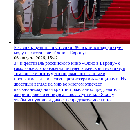
Беглянки, буллинг и Стасики: Женский взгляд диктует
моду на фестивале «Окно в Европу»
06 августа 2026,
15:42
34-й фестиваль российского кино «Окно в Европу» с
самого начала обозначил интерес к женской тематике, в
том числе и потому, что первые показанные в
программе фильмы сняты режиссерами-женщинами. Их
яростный взгляд на мир во многом отвечает
высказанному на открытии пожеланию председателя
жюри игрового конкурса Павла Лунгина: «Я хочу,
чтобы мы увидели дикое, непредсказуемое кино».