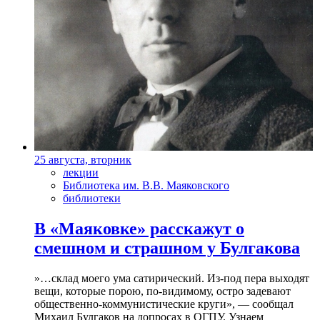
25 августа, вторник
лекции
Библиотека им. В.В. Маяковского
библиотеки
В «Маяковке» расскажут о
смешном и страшном у Булгакова
»…склад моего ума сатирический. Из-под пера выходят
вещи, которые порою, по-видимому, остро задевают
общественно-коммунистические круги», — сообщал
Михаил Булгаков на допросах в ОГПУ. Узнаем