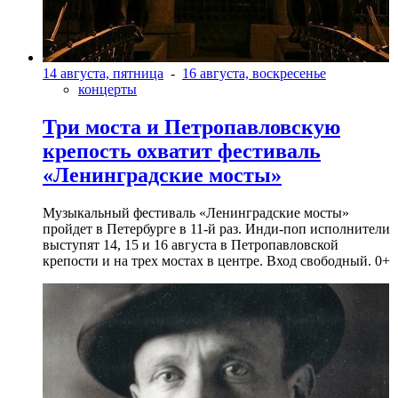
14 августа, пятница
-
16 августа, воскресенье
концерты
Три моста и Петропавловскую
крепость охватит фестиваль
«Ленинградские мосты»
Музыкальный фестиваль «Ленинградские мосты»
пройдет в Петербурге в 11-й раз. Инди-поп исполнители
выступят 14, 15 и 16 августа в Петропавловской
крепости и на трех мостах в центре. Вход свободный. 0+