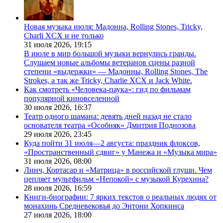
Новая музыка июля: Мадонна, Rolling Stones, Tricky,
Charli XCX и не только
31 июля 2026,
19:15
В июле в мир большой музыки вернулись гранды.
Слушаем новые альбомы ветеранов сцены разной
степени «выдержки» — Мадонны, Rolling Stones, The
Strokes, а так же Tricky, Charlie XCX и Jack White.
Как смотреть «Человека-паука»: гид по фильмам
популярной киновселенной
30 июля 2026,
16:37
Театр одного шамана: девять дней назад не стало
основателя театра «Особняк» Дмитрия Поднозова
29 июля 2026,
23:45
Куда пойти 31 июля—2 августа: праздник флоксов,
«Пространственный сдвиг» у Манежа и «Музыка мира»
31 июля 2026,
08:00
Линч, Кортасар и «Матрица» в российской глуши. Чем
цепляет мультфильм «Непокой» с музыкой Курехина?
28 июля 2026,
16:59
Книги-биографии: 7 ярких текстов о реальных людях от
монахинь Средневековья до Энтони Хопкинса
27 июля 2026,
18:00