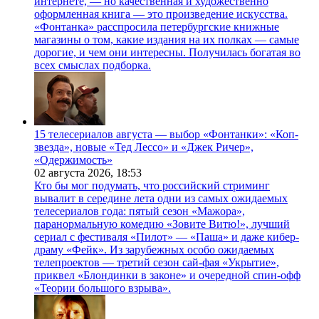
интернете, — но качественная и художественно
оформленная книга — это произведение искусства.
«Фонтанка» расспросила петербургские книжные
магазины о том, какие издания на их полках — самые
дорогие, и чем они интересны. Получилась богатая во
всех смыслах подборка.
15 телесериалов августа — выбор «Фонтанки»: «Коп-
звезда», новые «Тед Лессо» и «Джек Ричер»,
«Одержимость»
02 августа 2026,
18:53
Кто бы мог подумать, что российский стриминг
вывалит в середине лета одни из самых ожидаемых
телесериалов года: пятый сезон «Мажора»,
паранормальную комедию «Зовите Витю!», лучший
сериал с фестиваля «Пилот» — «Паша» и даже кибер-
драму «Фейк». Из зарубежных особо ожидаемых
телепроектов — третий сезон сай-фая «Укрытие»,
приквел «Блондинки в законе» и очередной спин-офф
«Теории большого взрыва».