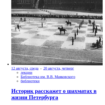
12 августа, среда
-
20 августа, четверг
лекции
Библиотека им. В.В. Маяковского
библиотеки
Историк расскажет о шахматах в
жизни Петербурга