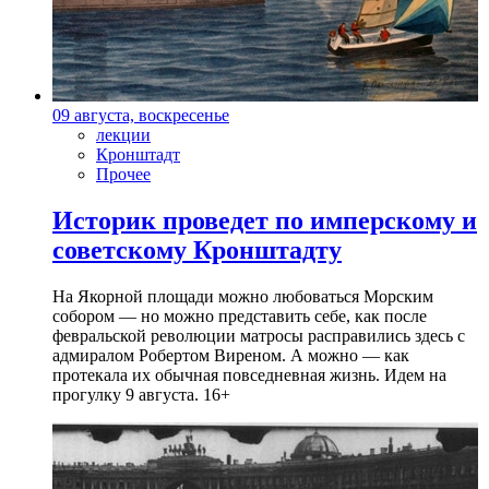
09 августа, воскресенье
лекции
Кронштадт
Прочее
Историк проведет по имперскому и
советскому Кронштадту
На Якорной площади можно любоваться Морским
собором — но можно представить себе, как после
февральской революции матросы расправились здесь с
адмиралом Робертом Виреном. А можно — как
протекала их обычная повседневная жизнь. Идем на
прогулку 9 августа. 16+