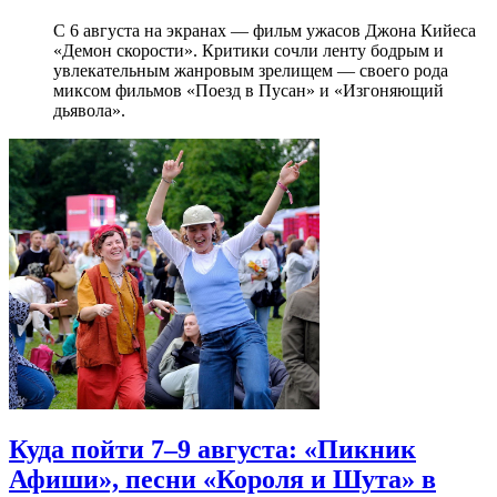
С 6 августа на экранах — фильм ужасов Джона Кийеса
«Демон скорости». Критики сочли ленту бодрым и
увлекательным жанровым зрелищeм — своего рода
миксом фильмов «Поезд в Пусан» и «Изгоняющий
дьявола».
Куда пойти 7–9 августа: «Пикник
Афиши», песни «Короля и Шута» в