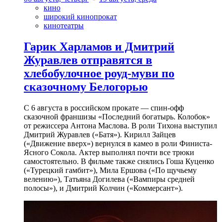
кино
широкий кинопрокат
кинотеатры
Гарик Харламов и Дмитрий
Журавлев отправятся в
хлебобулочное роуд-муви по
сказочному Белогорью
С 6 августа в российском прокате — спин-офф
сказочной франшизы «Последний богатырь. Колобок»
от режиссера Антона Маслова. В роли Тихона выступил
Дмитрий Журавлев («Батя»). Кирилл Зайцев
(«Движение вверх») вернулся в камео в роли Финиста-
Ясного Сокола. Актер выполнял почти все трюки
самостоятельно. В фильме также снялись Гоша Куценко
(«Турецкий гамбит»), Мила Ершова («По щучьему
велению»), Татьяна Догилева («Вампиры средней
полосы»), и Дмитрий Колчин («Коммерсант»).