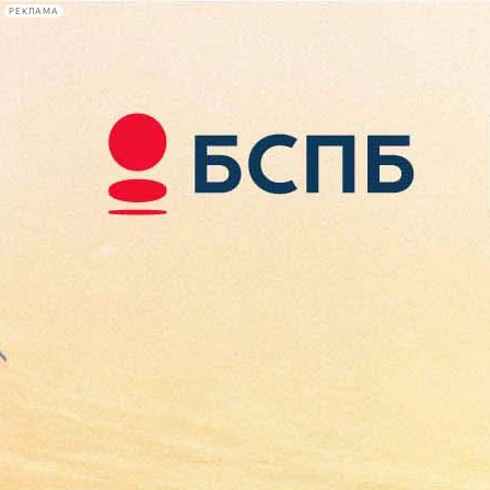
РЕКЛАМА
Афиша Plus
#телегид
Фонтанка.ру
Сегодня:
2026.08.09
09:44
Афиша Plus
кино
спектакли
выставки
концерты
лекции
книги
афиша плюс
новости
+