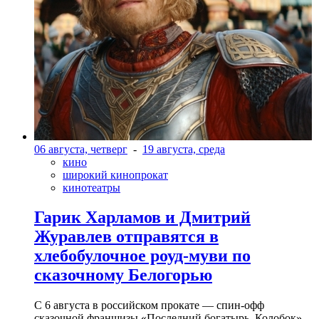
06 августа, четверг
-
19 августа, среда
кино
широкий кинопрокат
кинотеатры
Гарик Харламов и Дмитрий
Журавлев отправятся в
хлебобулочное роуд-муви по
сказочному Белогорью
С 6 августа в российском прокате — спин-офф
сказочной франшизы «Последний богатырь. Колобок»