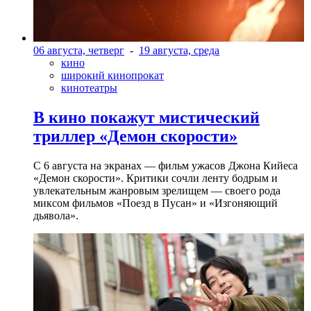
06 августа, четверг
-
19 августа, среда
кино
широкий кинопрокат
кинотеатры
В кино покажут мистический
триллер «Демон скорости»
С 6 августа на экранах — фильм ужасов Джона Кийеса
«Демон скорости». Критики сочли ленту бодрым и
увлекательным жанровым зрелищeм — своего рода
миксом фильмов «Поезд в Пусан» и «Изгоняющий
дьявола».