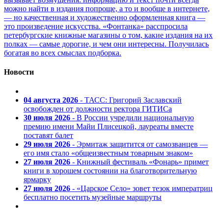
можно найти в издания попроще, а то и вообще в интернете,
— но качественная и художественно оформленная книга —
это произведение искусства. «Фонтанка» расспросила
петербургские книжные магазины о том, какие издания на их
полках — самые дорогие, и чем они интересны. Получилась
богатая во всех смыслах подборка.
Новости
04 августа 2026
- ТАСС: Григорий Заславский
освобожден от должности ректора ГИТИСа
30 июля 2026
- В России учредили национальную
премию имени Майи Плисецкой, лауреаты вместе
поставят балет
29 июля 2026
- Эрмитаж защитится от самозванцев —
его имя стало «общеизвестным товарным знаком»
27 июля 2026
- Книжный фестиваль «Фонарь» примет
книги в хорошем состоянии на благотворительную
ярмарку
27 июля 2026
- «Царское Село» зовет тезок императриц
бесплатно посетить музейные маршруты