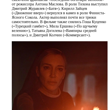
от режиссера Антона Маслова. В роли Тихона выступил
Дмитрий Журавлев («Батя»). Кирилл Зайцев
(«Движение вверх») вернулся в камео в роли Финиста-
Ясного Сокола. Актер выполнял почти все трюки
самостоятельно. В фильме также снялись Гоша Куценко
(«Турецкий гамбит»), Мила Ершова («По щучьему
велению»), Татьяна Догилева («Вампиры средней
полосы»), и Дмитрий Колчин («Коммерсант»).