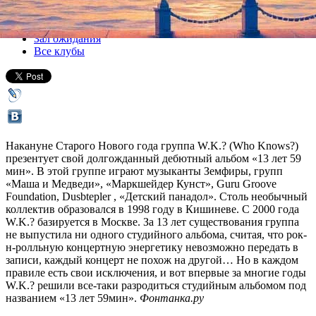
Все концерты
Зал ожидания
Все клубы
Накануне Старого Нового года группа W.K.? (Who Knows?)
презентует свой долгожданный дебютный альбом «13 лет 59
мин». В этой группе играют музыканты Земфиры, групп
«Маша и Медведи», «Маркшейдер Кунст», Guru Groove
Foundation, Dusbtepler , «Детский панадол». Столь необычный
коллектив образовался в 1998 году в Кишиневе. С 2000 года
W.K.? базируется в Москве. За 13 лет существования группа
не выпустила ни одного студийного альбома, считая, что рок-
н-ролльную концертную энергетику невозможно передать в
записи, каждый концерт не похож на другой… Но в каждом
правиле есть свои исключения, и вот впервые за многие годы
W.K.? решили все-таки разродиться студийным альбомом под
названием «13 лет 59мин».
Фонтанка.ру