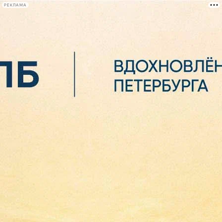
РЕКЛАМА
Афиша Plus
#телегид
Фонтанка.ру
Сегодня:
2026.08.06
20:37
Афиша Plus
кино
спектакли
выставки
концерты
лекции
книги
афиша плюс
новости
+