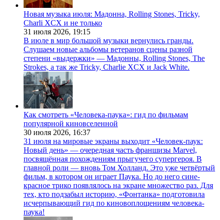
Новая музыка июля: Мадонна, Rolling Stones, Tricky,
Charli XCX и не только
31 июля 2026,
19:15
В июле в мир большой музыки вернулись гранды.
Слушаем новые альбомы ветеранов сцены разной
степени «выдержки» — Мадонны, Rolling Stones, The
Strokes, а так же Tricky, Charlie XCX и Jack White.
Как смотреть «Человека-паука»: гид по фильмам
популярной киновселенной
30 июля 2026,
16:37
31 июля на мировые экраны выходит «Человек-паук:
Новый день» — очередная часть франшизы Marvel,
посвящённая похождениям прыгучего супергероя. В
главной роли — вновь Том Холланд. Это уже четвёртый
фильм, в котором он играет Паука. Но до него сине-
красное трико появлялось на экране множество раз. Для
тех, кто подзабыл историю, «Фонтанка» подготовила
исчерпывающий гид по киновоплощениям человека-
паука!