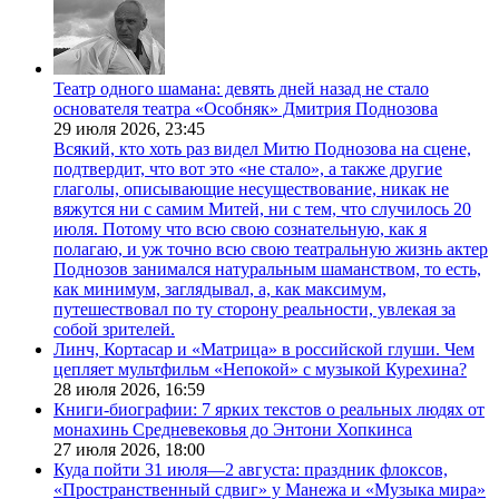
Театр одного шамана: девять дней назад не стало
основателя театра «Особняк» Дмитрия Поднозова
29 июля 2026,
23:45
Всякий, кто хоть раз видел Митю Поднозова на сцене,
подтвердит, что вот это «не стало», а также другие
глаголы, описывающие несуществование, никак не
вяжутся ни с самим Митей, ни с тем, что случилось 20
июля. Потому что всю свою сознательную, как я
полагаю, и уж точно всю свою театральную жизнь актер
Поднозов занимался натуральным шаманством, то есть,
как минимум, заглядывал, а, как максимум,
путешествовал по ту сторону реальности, увлекая за
собой зрителей.
Линч, Кортасар и «Матрица» в российской глуши. Чем
цепляет мультфильм «Непокой» с музыкой Курехина?
28 июля 2026,
16:59
Книги-биографии: 7 ярких текстов о реальных людях от
монахинь Средневековья до Энтони Хопкинса
27 июля 2026,
18:00
Куда пойти 31 июля—2 августа: праздник флоксов,
«Пространственный сдвиг» у Манежа и «Музыка мира»