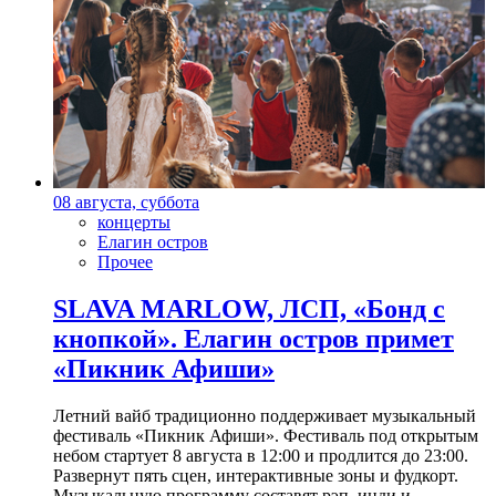
08 августа, суббота
концерты
Елагин остров
Прочее
SLAVA MARLOW, ЛСП, «Бонд с
кнопкой». Елагин остров примет
«Пикник Афиши»
Летний вайб традиционно поддерживает музыкальный
фестиваль «Пикник Афиши». Фестиваль под открытым
небом стартует 8 августа в 12:00 и продлится до 23:00.
Развернут пять сцен, интерактивные зоны и фудкорт.
Музыкальную программу составят рэп, инди и