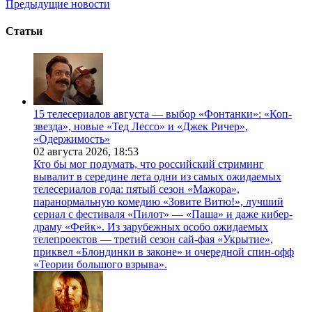
Предыдущие новости
Статьи
15 телесериалов августа — выбор «Фонтанки»: «Коп-
звезда», новые «Тед Лессо» и «Джек Ричер»,
«Одержимость»
02 августа 2026,
18:53
Кто бы мог подумать, что российский стриминг
вывалит в середине лета одни из самых ожидаемых
телесериалов года: пятый сезон «Мажора»,
паранормальную комедию «Зовите Витю!», лучший
сериал с фестиваля «Пилот» — «Паша» и даже кибер-
драму «Фейк». Из зарубежных особо ожидаемых
телепроектов — третий сезон сай-фая «Укрытие»,
приквел «Блондинки в законе» и очередной спин-офф
«Теории большого взрыва».