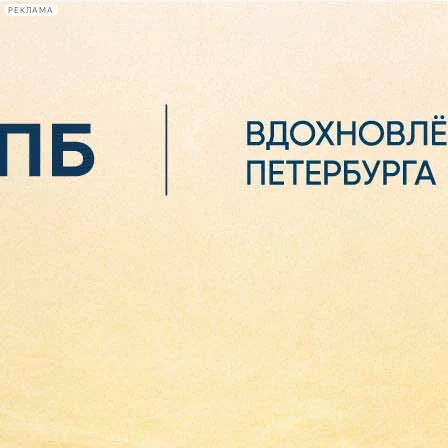
РЕКЛАМА
Афиша Plus
#телегид
Фонтанка.ру
Сегодня:
2026.08.06
18:37
Афиша Plus
кино
спектакли
выставки
концерты
лекции
книги
афиша плюс
новости
+