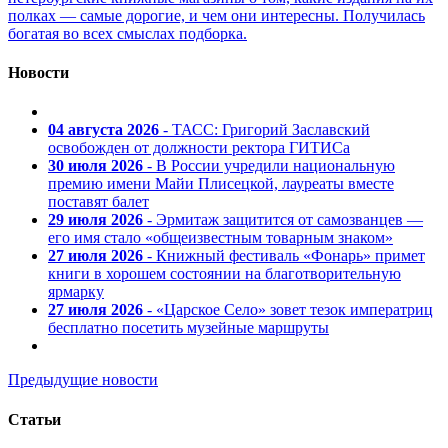
полках — самые дорогие, и чем они интересны. Получилась
богатая во всех смыслах подборка.
Новости
04 августа 2026
- ТАСС: Григорий Заславский
освобожден от должности ректора ГИТИСа
30 июля 2026
- В России учредили национальную
премию имени Майи Плисецкой, лауреаты вместе
поставят балет
29 июля 2026
- Эрмитаж защитится от самозванцев —
его имя стало «общеизвестным товарным знаком»
27 июля 2026
- Книжный фестиваль «Фонарь» примет
книги в хорошем состоянии на благотворительную
ярмарку
27 июля 2026
- «Царское Село» зовет тезок императриц
бесплатно посетить музейные маршруты
Предыдущие новости
Статьи