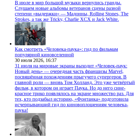
В июле в мир большой музыки вернулись гранды.
Слушаем новые альбомы ветеранов сцены разной
степени «выдержки» — Мадонны, Rolling Stones, The
Strokes, а так же Tricky, Charlie XCX и Jack White.
Как смотреть «Человека-паука»: гид по фильмам
популярной киновселенной
30 июля 2026,
16:37
31 июля на мировые экраны выходит «Человек-паук:
Новый день» — очередная часть франшизы Marvel,
посвящённая похождениям прыгучего супергероя. В
главной роли — вновь Том Холланд. Это уже четвёртый
фильм, в котором он играет Паука. Но до него сине-
красное трико появлялось на экране множество раз. Для
тех, кто подзабыл историю, «Фонтанка» подготовила
исчерпывающий гид по киновоплощениям человека-
паука!