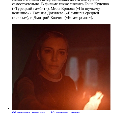
самостоятельно. В фильме также снялись Гоша Куценко
(«Турецкий гамбит»), Мила Ершова («По щучьему
велению»), Татьяна Догилева («Вампиры средней
полосы»), и Дмитрий Колчин («Коммерсант»).
06 августа, четверг
-
19 августа, среда