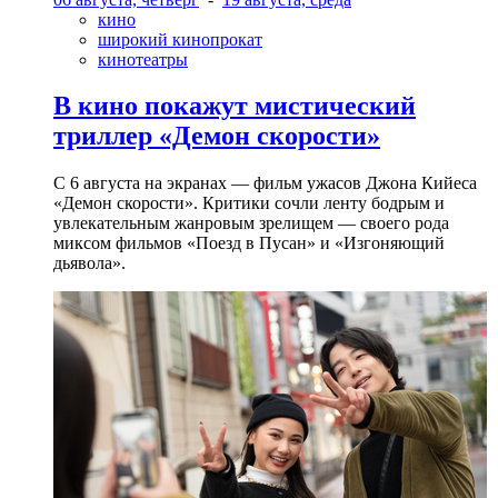
кино
широкий кинопрокат
кинотеатры
В кино покажут мистический
триллер «Демон скорости»
С 6 августа на экранах — фильм ужасов Джона Кийеса
«Демон скорости». Критики сочли ленту бодрым и
увлекательным жанровым зрелищeм — своего рода
миксом фильмов «Поезд в Пусан» и «Изгоняющий
дьявола».