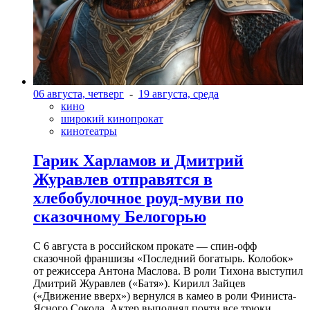
06 августа, четверг
-
19 августа, среда
кино
широкий кинопрокат
кинотеатры
Гарик Харламов и Дмитрий
Журавлев отправятся в
хлебобулочное роуд-муви по
сказочному Белогорью
С 6 августа в российском прокате — спин-офф
сказочной франшизы «Последний богатырь. Колобок»
от режиссера Антона Маслова. В роли Тихона выступил
Дмитрий Журавлев («Батя»). Кирилл Зайцев
(«Движение вверх») вернулся в камео в роли Финиста-
Ясного Сокола. Актер выполнял почти все трюки