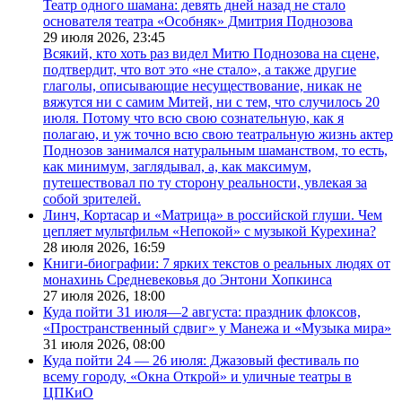
Театр одного шамана: девять дней назад не стало
основателя театра «Особняк» Дмитрия Поднозова
29 июля 2026,
23:45
Всякий, кто хоть раз видел Митю Поднозова на сцене,
подтвердит, что вот это «не стало», а также другие
глаголы, описывающие несуществование, никак не
вяжутся ни с самим Митей, ни с тем, что случилось 20
июля. Потому что всю свою сознательную, как я
полагаю, и уж точно всю свою театральную жизнь актер
Поднозов занимался натуральным шаманством, то есть,
как минимум, заглядывал, а, как максимум,
путешествовал по ту сторону реальности, увлекая за
собой зрителей.
Линч, Кортасар и «Матрица» в российской глуши. Чем
цепляет мультфильм «Непокой» с музыкой Курехина?
28 июля 2026,
16:59
Книги-биографии: 7 ярких текстов о реальных людях от
монахинь Средневековья до Энтони Хопкинса
27 июля 2026,
18:00
Куда пойти 31 июля—2 августа: праздник флоксов,
«Пространственный сдвиг» у Манежа и «Музыка мира»
31 июля 2026,
08:00
Куда пойти 24 — 26 июля: Джазовый фестиваль по
всему городу, «Окна Открой» и уличные театры в
ЦПКиО