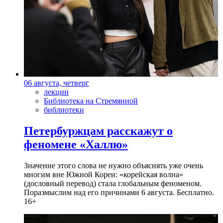
06 августа, четверг
лекции
Библиотека на Стремянной
библиотеки
Петербуржцам расскажут о
феномене «Халлю»
Значение этого слова не нужно объяснять уже очень
многим вне Южной Кореи: «корейская волна»
(дословный перевод) стала глобальным феноменом.
Поразмыслим над его причинами 6 августа. Бесплатно.
16+