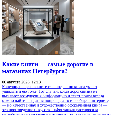
Какие книги — самые дорогие в
магазинах Петербурга?
06 августа 2026, 12:13
Конечно, не цена в книге главное, — но книги умеют
удивлять и ею тоже. Тот случай, когда дороговизна не
вызывает возмущения: информацию и текст почти всегда
можно найти в издания попроще, а то и вообще в интернете,
— но качественная и художественно оформленная книга —
это произведение искусства. «Фонтанка» расспросила
петербургские книжные магазины о том, какие издания на их