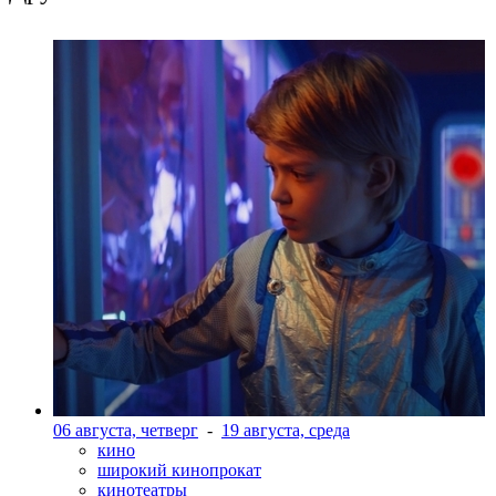
06 августа, четверг
-
19 августа, среда
кино
широкий кинопрокат
кинотеатры