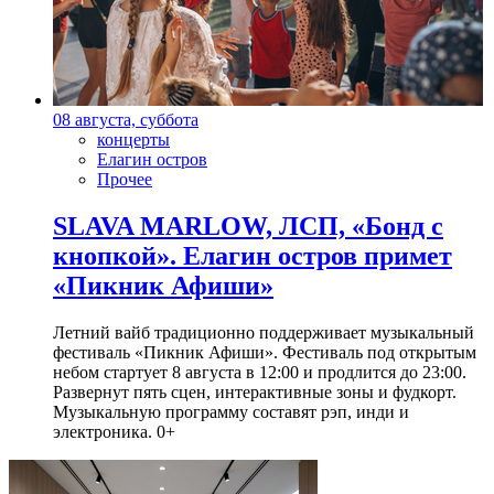
08 августа, суббота
концерты
Елагин остров
Прочее
SLAVA MARLOW, ЛСП, «Бонд с
кнопкой». Елагин остров примет
«Пикник Афиши»
Летний вайб традиционно поддерживает музыкальный
фестиваль «Пикник Афиши». Фестиваль под открытым
небом стартует 8 августа в 12:00 и продлится до 23:00.
Развернут пять сцен, интерактивные зоны и фудкорт.
Музыкальную программу составят рэп, инди и
электроника. 0+