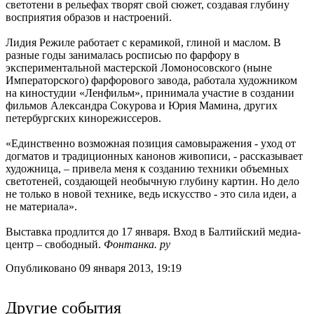
светотени в рельефах творят свой сюжет, создавая глубину
восприятия образов и настроений.
Лидия Режиле работает с керамикой, глиной и маслом. В
разные годы занималась росписью по фарфору в
экспериментальной мастерской Ломоносовского (ныне
Императорского) фарфорового завода, работала художником
на киностудии «Ленфильм», принимала участие в создании
фильмов Александра Сокурова и Юрия Мамина, других
петербургских кинорежиссеров.
«Единственно возможная позиция самовыражения - уход от
догматов и традиционных канонов живописи, - рассказывает
художница, – привела меня к созданию техники объемных
светотеней, создающей необычную глубину картин. Но дело
не только в новой технике, ведь искусство - это сила идеи, а
не материала».
Выставка продлится до 17 января. Вход в Балтийский медиа-
центр – свободный.
Фонтанка. ру
Опубликовано 09 января 2013, 19:19
Другие события