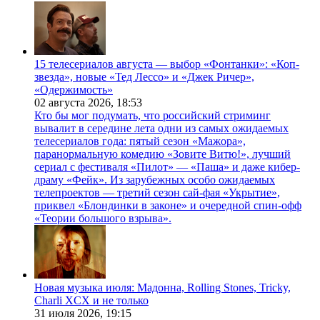
15 телесериалов августа — выбор «Фонтанки»: «Коп-
звезда», новые «Тед Лессо» и «Джек Ричер»,
«Одержимость»
02 августа 2026,
18:53
Кто бы мог подумать, что российский стриминг
вывалит в середине лета одни из самых ожидаемых
телесериалов года: пятый сезон «Мажора»,
паранормальную комедию «Зовите Витю!», лучший
сериал с фестиваля «Пилот» — «Паша» и даже кибер-
драму «Фейк». Из зарубежных особо ожидаемых
телепроектов — третий сезон сай-фая «Укрытие»,
приквел «Блондинки в законе» и очередной спин-офф
«Теории большого взрыва».
Новая музыка июля: Мадонна, Rolling Stones, Tricky,
Charli XCX и не только
31 июля 2026,
19:15