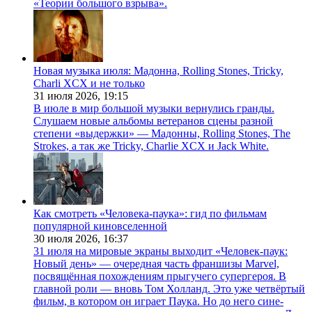
«Теории большого взрыва».
Новая музыка июля: Мадонна, Rolling Stones, Tricky,
Charli XCX и не только
31 июля 2026,
19:15
В июле в мир большой музыки вернулись гранды.
Слушаем новые альбомы ветеранов сцены разной
степени «выдержки» — Мадонны, Rolling Stones, The
Strokes, а так же Tricky, Charlie XCX и Jack White.
Как смотреть «Человека-паука»: гид по фильмам
популярной киновселенной
30 июля 2026,
16:37
31 июля на мировые экраны выходит «Человек-паук:
Новый день» — очередная часть франшизы Marvel,
посвящённая похождениям прыгучего супергероя. В
главной роли — вновь Том Холланд. Это уже четвёртый
фильм, в котором он играет Паука. Но до него сине-