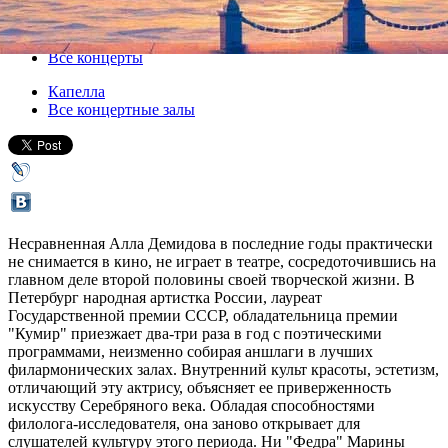
08 января 2013, вторник
,
19.00
Версия для печати
Все концерты
Капелла
Все концертные залы
Несравненная Алла Демидова в последние годы практически
не снимается в кино, не играет в театре, сосредоточившись на
главном деле второй половины своей творческой жизни. В
Петербург народная артистка России, лауреат
Государственной премии СССР, обладательница премии
"Кумир" приезжает два-три раза в год с поэтическими
программами, неизменно собирая аншлаги в лучших
филармонических залах. Внутренний культ красоты, эстетизм,
отличающий эту актрису, объясняет ее приверженность
искусству Серебряного века. Обладая способностями
филолога-исследователя, она заново открывает для
слушателей культуру этого периода. Ни "Федра" Марины