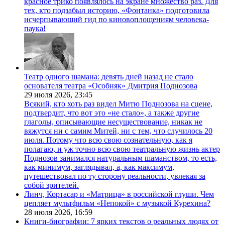
красное трико появлялось на экране множество раз. Для
тех, кто подзабыл историю, «Фонтанка» подготовила
исчерпывающий гид по киновоплощениям человека-
паука!
Театр одного шамана: девять дней назад не стало
основателя театра «Особняк» Дмитрия Поднозова
29 июля 2026,
23:45
Всякий, кто хоть раз видел Митю Поднозова на сцене,
подтвердит, что вот это «не стало», а также другие
глаголы, описывающие несуществование, никак не
вяжутся ни с самим Митей, ни с тем, что случилось 20
июля. Потому что всю свою сознательную, как я
полагаю, и уж точно всю свою театральную жизнь актер
Поднозов занимался натуральным шаманством, то есть,
как минимум, заглядывал, а, как максимум,
путешествовал по ту сторону реальности, увлекая за
собой зрителей.
Линч, Кортасар и «Матрица» в российской глуши. Чем
цепляет мультфильм «Непокой» с музыкой Курехина?
28 июля 2026,
16:59
Книги-биографии: 7 ярких текстов о реальных людях от