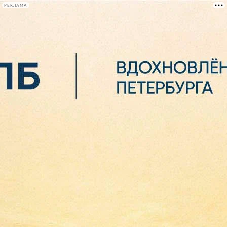
РЕКЛАМА
Афиша Plus
#телегид
Фонтанка.ру
Сегодня:
2026.08.06
12:52
Афиша Plus
кино
спектакли
выставки
концерты
лекции
книги
афиша плюс
новости
+