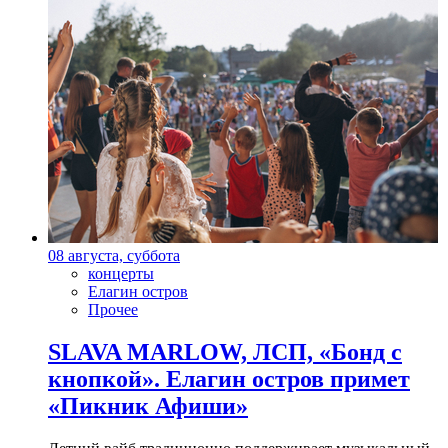
08 августа, суббота
концерты
Елагин остров
Прочее
SLAVA MARLOW, ЛСП, «Бонд с
кнопкой». Елагин остров примет
«Пикник Афиши»