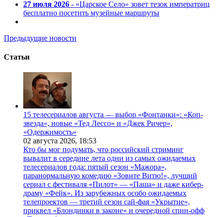
27 июля 2026
- «Царское Село» зовет тезок императриц
бесплатно посетить музейные маршруты
Предыдущие новости
Статьи
15 телесериалов августа — выбор «Фонтанки»: «Коп-
звезда», новые «Тед Лессо» и «Джек Ричер»,
«Одержимость»
02 августа 2026,
18:53
Кто бы мог подумать, что российский стриминг
вывалит в середине лета одни из самых ожидаемых
телесериалов года: пятый сезон «Мажора»,
паранормальную комедию «Зовите Витю!», лучший
сериал с фестиваля «Пилот» — «Паша» и даже кибер-
драму «Фейк». Из зарубежных особо ожидаемых
телепроектов — третий сезон сай-фая «Укрытие»,
приквел «Блондинки в законе» и очередной спин-офф