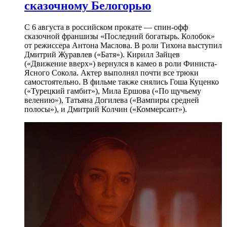
сказочному Белогорью
С 6 августа в российском прокате — спин-офф
сказочной франшизы «Последний богатырь. Колобок»
от режиссера Антона Маслова. В роли Тихона выступил
Дмитрий Журавлев («Батя»). Кирилл Зайцев
(«Движение вверх») вернулся в камео в роли Финиста-
Ясного Сокола. Актер выполнял почти все трюки
самостоятельно. В фильме также снялись Гоша Куценко
(«Турецкий гамбит»), Мила Ершова («По щучьему
велению»), Татьяна Догилева («Вампиры средней
полосы»), и Дмитрий Колчин («Коммерсант»).