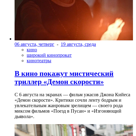
06 августа, четверг
-
19 августа, среда
кино
широкий кинопрокат
кинотеатры
В кино покажут мистический
триллер «Демон скорости»
С 6 августа на экранах — фильм ужасов Джона Кийеса
«Демон скорости». Критики сочли ленту бодрым и
увлекательным жанровым зрелищeм — своего рода
миксом фильмов «Поезд в Пусан» и «Изгоняющий
дьявола».