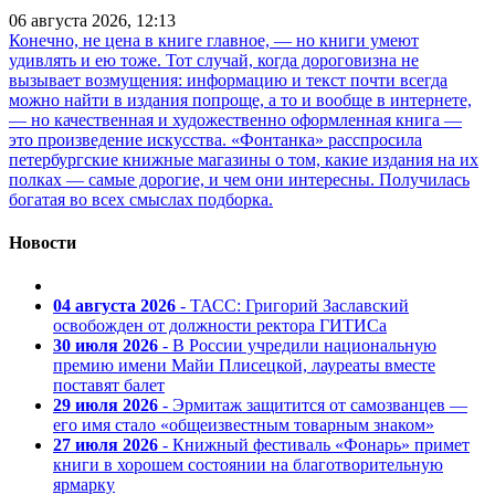
06 августа 2026, 12:13
Конечно, не цена в книге главное, — но книги умеют
удивлять и ею тоже. Тот случай, когда дороговизна не
вызывает возмущения: информацию и текст почти всегда
можно найти в издания попроще, а то и вообще в интернете,
— но качественная и художественно оформленная книга —
это произведение искусства. «Фонтанка» расспросила
петербургские книжные магазины о том, какие издания на их
полках — самые дорогие, и чем они интересны. Получилась
богатая во всех смыслах подборка.
Новости
04 августа 2026
- ТАСС: Григорий Заславский
освобожден от должности ректора ГИТИСа
30 июля 2026
- В России учредили национальную
премию имени Майи Плисецкой, лауреаты вместе
поставят балет
29 июля 2026
- Эрмитаж защитится от самозванцев —
его имя стало «общеизвестным товарным знаком»
27 июля 2026
- Книжный фестиваль «Фонарь» примет
книги в хорошем состоянии на благотворительную
ярмарку