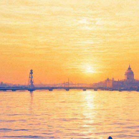
«Конек-горбунок», балет
Родиона Щедрина