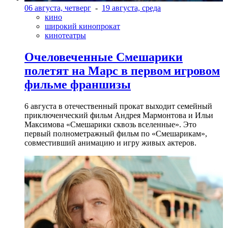
06 августа, четверг
-
19 августа, среда
кино
широкий кинопрокат
кинотеатры
Очеловеченные Смешарики
полетят на Марс в первом игровом
фильме франшизы
6 августа в отечественный прокат выходит семейный
приключенческий фильм Андрея Мармонтова и Ильи
Максимова «Смешарики сквозь вселенные». Это
первый полнометражный фильм по «Смешарикам»,
совместивший анимацию и игру живых актеров.