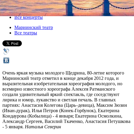
04 января 2013, пятница
-
05 января 2013, суббота
Версия для печати
Все концерты
Мариинский театр
Все театры
Очень яркая музыка молодого Щедрина, 80-летие которого
Мариинский театр отметил в конце декабря 2012 года, и
выразительная изобретательная хореография молодого, но
всемирно известного хореографа Алексея Ратманского
создали удивительный яркий спектакль, где соседствуют
лирика и юмор, лукавство и светлая печаль. В главных
партиях: Анастасия Колегова (Царь–девица), Максим Зюзин
(Иван-дурак), Илья Петров (Конек-Горбунок), Екатерина
Кондаурова (Кобылица) - 4 января; Екатерина Осмолкина,
Александр Сергеев, Василий Ткаченко, Анастасия Петушкова
- 5 января.
Наталья Северин