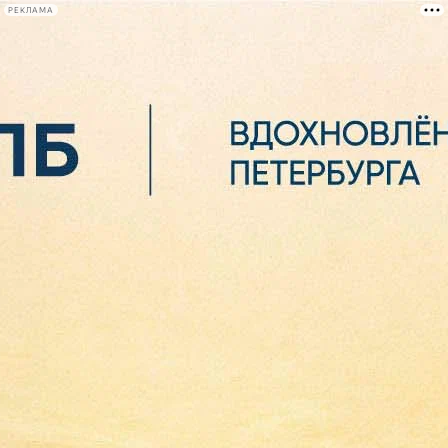
РЕКЛАМА
Афиша Plus
#телегид
Фонтанка.ру
Сегодня:
2026.08.06
10:23
Афиша Plus
кино
спектакли
выставки
концерты
лекции
книги
афиша плюс
новости
+