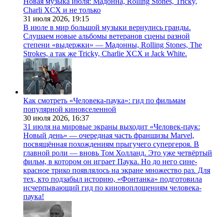
Новая музыка июля: Мадонна, Rolling Stones, Tricky,
Charli XCX и не только
31 июля 2026,
19:15
В июле в мир большой музыки вернулись гранды.
Слушаем новые альбомы ветеранов сцены разной
степени «выдержки» — Мадонны, Rolling Stones, The
Strokes, а так же Tricky, Charlie XCX и Jack White.
Как смотреть «Человека-паука»: гид по фильмам
популярной киновселенной
30 июля 2026,
16:37
31 июля на мировые экраны выходит «Человек-паук:
Новый день» — очередная часть франшизы Marvel,
посвящённая похождениям прыгучего супергероя. В
главной роли — вновь Том Холланд. Это уже четвёртый
фильм, в котором он играет Паука. Но до него сине-
красное трико появлялось на экране множество раз. Для
тех, кто подзабыл историю, «Фонтанка» подготовила
исчерпывающий гид по киновоплощениям человека-
паука!