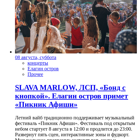
08 августа, суббота
концерты
Елагин остров
Прочее
SLAVA MARLOW, ЛСП, «Бонд с
кнопкой». Елагин остров примет
«Пикник Афиши»
Летний вайб традиционно поддерживает музыкальный
фестиваль «Пикник Афиши». Фестиваль под открытым
небом стартует 8 августа в 12:00 и продлится до 23:00.
Развернут пять сцен, интерактивные зоны и фудкорт.