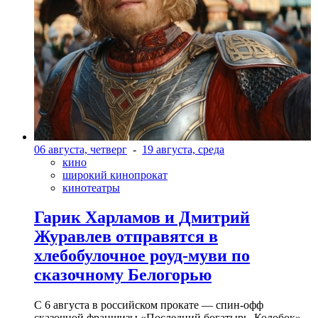
06 августа, четверг
-
19 августа, среда
кино
широкий кинопрокат
кинотеатры
Гарик Харламов и Дмитрий
Журавлев отправятся в
хлебобулочное роуд-муви по
сказочному Белогорью
С 6 августа в российском прокате — спин-офф
сказочной франшизы «Последний богатырь. Колобок»