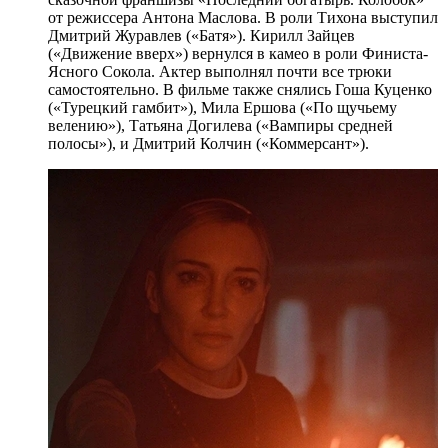
от режиссера Антона Маслова. В роли Тихона выступил
Дмитрий Журавлев («Батя»). Кирилл Зайцев
(«Движение вверх») вернулся в камео в роли Финиста-
Ясного Сокола. Актер выполнял почти все трюки
самостоятельно. В фильме также снялись Гоша Куценко
(«Турецкий гамбит»), Мила Ершова («По щучьему
велению»), Татьяна Догилева («Вампиры средней
полосы»), и Дмитрий Колчин («Коммерсант»).