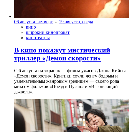
06 августа, четверг
-
19 августа, среда
кино
широкий кинопрокат
кинотеатры
В кино покажут мистический
триллер «Демон скорости»
С 6 августа на экранах — фильм ужасов Джона Кийеса
«Демон скорости». Критики сочли ленту бодрым и
увлекательным жанровым зрелищeм — своего рода
миксом фильмов «Поезд в Пусан» и «Изгоняющий
дьявола».