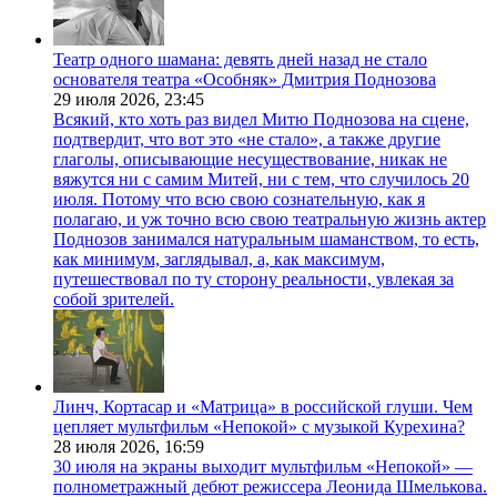
Театр одного шамана: девять дней назад не стало
основателя театра «Особняк» Дмитрия Поднозова
29 июля 2026,
23:45
Всякий, кто хоть раз видел Митю Поднозова на сцене,
подтвердит, что вот это «не стало», а также другие
глаголы, описывающие несуществование, никак не
вяжутся ни с самим Митей, ни с тем, что случилось 20
июля. Потому что всю свою сознательную, как я
полагаю, и уж точно всю свою театральную жизнь актер
Поднозов занимался натуральным шаманством, то есть,
как минимум, заглядывал, а, как максимум,
путешествовал по ту сторону реальности, увлекая за
собой зрителей.
Линч, Кортасар и «Матрица» в российской глуши. Чем
цепляет мультфильм «Непокой» с музыкой Курехина?
28 июля 2026,
16:59
30 июля на экраны выходит мультфильм «Непокой» —
полнометражный дебют режиссера Леонида Шмелькова.