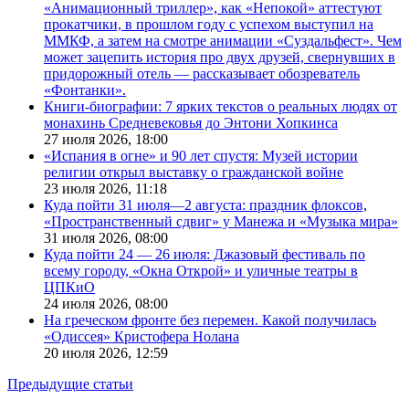
«Анимационный триллер», как «Непокой» аттестуют
прокатчики, в прошлом году с успехом выступил на
ММКФ, а затем на смотре анимации «Суздальфест». Чем
может зацепить история про двух друзей, свернувших в
придорожный отель — рассказывает обозреватель
«Фонтанки».
Книги-биографии: 7 ярких текстов о реальных людях от
монахинь Средневековья до Энтони Хопкинса
27 июля 2026,
18:00
«Испания в огне» и 90 лет спустя: Музей истории
религии открыл выставку о гражданской войне
23 июля 2026,
11:18
Куда пойти 31 июля—2 августа: праздник флоксов,
«Пространственный сдвиг» у Манежа и «Музыка мира»
31 июля 2026,
08:00
Куда пойти 24 — 26 июля: Джазовый фестиваль по
всему городу, «Окна Открой» и уличные театры в
ЦПКиО
24 июля 2026,
08:00
На греческом фронте без перемен. Какой получилась
«Одиссея» Кристофера Нолана
20 июля 2026,
12:59
Предыдущие статьи