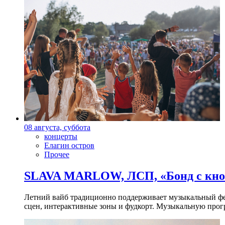
08 августа, суббота
концерты
Елагин остров
Прочее
SLAVA MARLOW, ЛСП, «Бонд с кноп
Летний вайб традиционно поддерживает музыкальный фест
сцен, интерактивные зоны и фудкорт. Музыкальную прогр