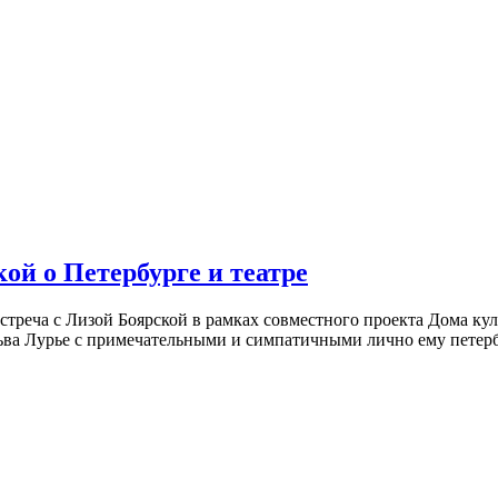
ой о Петербурге и театре
встреча с Лизой Боярской в рамках совместного проекта Дома к
ьва Лурье с примечательными и симпатичными лично ему петербу