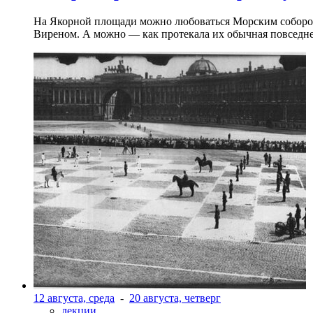
На Якорной площади можно любоваться Морским собором 
Виреном. А можно — как протекала их обычная повседнев
12 августа, среда
-
20 августа, четверг
лекции