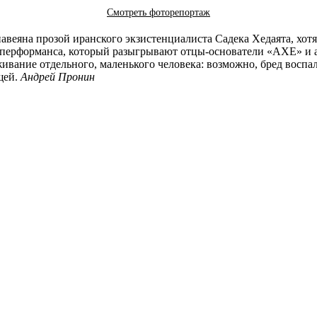
Смотреть фоторепортаж
еяна прозой иранского экзистенциалиста Садека Хедаята, хотя 
 перформанса, который разыгрывают отцы-основатели «АХЕ» и а
еживание отдельного, маленького человека: возможно, бред восп
щей.
Андрей Пронин