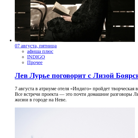
07 августа, пятница
афиша плюс
INDIGO
Прочее
Лев Лурье поговорит с Лизой Боярск
7 августа в атриуме отеля «Индиго» пройдет творческая 
Все встречи проекта — это почти домашние разговоры Л
жизни в городе на Неве.