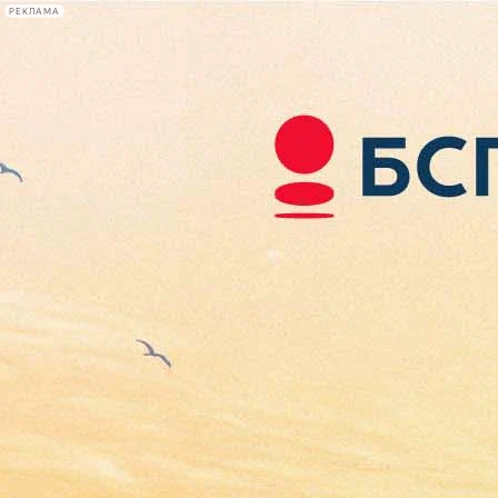
РЕКЛАМА
Афиша Plus
#телегид
Фонтанка.ру
Сегодня:
2026.08.07
02:17
Афиша Plus
кино
спектакли
выставки
концерты
лекции
книги
афиша плюс
новости
+