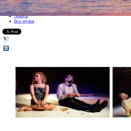
Все спектакли
Эрарта
Все музеи