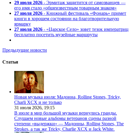
29 июля 2026
- Эрмитаж защитится от самозванцев —
его имя стало «общеизвестным товарным знаком»
27 июля 2026
- Книжный фестиваль «Фонарь» примет
книги в хорошем состоянии на благотворительную
ярмарку
27 июля 2026
- «Царское Село» зовет тезок императриц
бесплатно посетить музейные маршруты
Предыдущие новости
Статьи
Новая музыка июля: Мадонна, Rolling Stones, Tricky,
Charli XCX и не только
31 июля 2026,
19:15
В июле в мир большой музыки вернулись гранды.
Слушаем новые альбомы ветеранов сцены разной
степени «выдержки» — Мадонны, Rolling Stones, The
Strokes, а так же Tricky, Charlie XCX и Jack White.