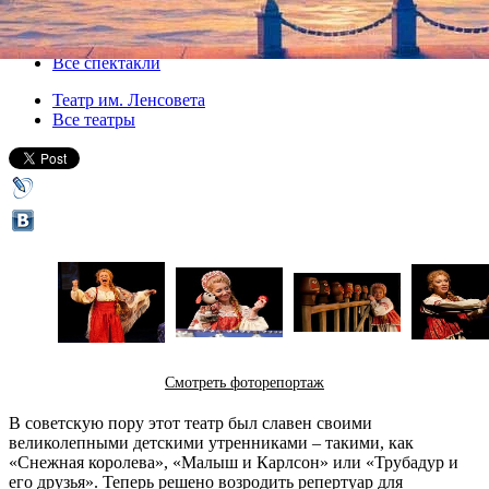
05 декабря 2012, среда
,
12.00
Версия для печати
Все спектакли
Театр им. Ленсовета
Все театры
Смотреть фоторепортаж
В советскую пору этот театр был славен своими
великолепными детскими утренниками – такими, как
«Снежная королева», «Малыш и Карлсон» или «Трубадур и
его друзья». Теперь решено возродить репертуар для