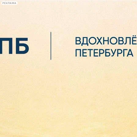
РЕКЛАМА
Афиша Plus
#телегид
Фонтанка.ру
Сегодня:
2026.08.06
05:37
Афиша Plus
кино
спектакли
выставки
концерты
лекции
книги
афиша плюс
новости
+