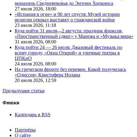
монахинь Средневековья до Энтони Хопкинса
27 июля 2026,
18:00
«Испания в огне» и 90 лет спустя: Музей истории
религии открыл выставку о гражданской войне
23 июля 2026,
11:18
Куда пойти 31 июля—2 августа: праздник флоксов,
«Пространственный сдвиг» у Манежа и «Музыка мира»
31 июля 2026,
08:00
Куда пойти 24 — 26 июля: Джазовый фестиваль по
всему городу, «Окна Открой» и уличные театры в
ЦПКиО
24 июля 2026,
08:00
На греческом фронте без перемен. Какой получилась
«Одиссея» Кристофера Нолана
20 июля 2026,
12:59
Предыдущие статьи
Фишки
Календарь в RSS
Партнёры
О сайте