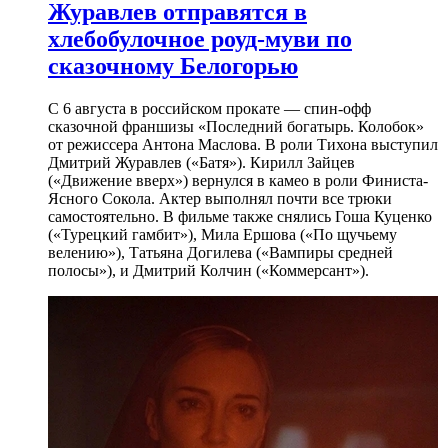
Журавлев отправятся в
хлебобулочное роуд-муви по
сказочному Белогорью
С 6 августа в российском прокате — спин-офф
сказочной франшизы «Последний богатырь. Колобок»
от режиссера Антона Маслова. В роли Тихона выступил
Дмитрий Журавлев («Батя»). Кирилл Зайцев
(«Движение вверх») вернулся в камео в роли Финиста-
Ясного Сокола. Актер выполнял почти все трюки
самостоятельно. В фильме также снялись Гоша Куценко
(«Турецкий гамбит»), Мила Ершова («По щучьему
велению»), Татьяна Догилева («Вампиры средней
полосы»), и Дмитрий Колчин («Коммерсант»).