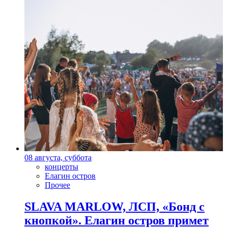
08 августа, суббота
концерты
Елагин остров
Прочее
SLAVA MARLOW, ЛСП, «Бонд с
кнопкой». Елагин остров примет