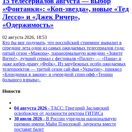
15 телесериалов августа — выбор
«Фонтанки»: «Коп-звезда», новые «Тед
Лессо» и «Джек Ричер»,
«Одержимость»
02 августа 2026, 18:53
Кто бы мог подумать, что российский стриминг вывалит в
середине лета одни из самых ожидаемых телесериалов года:
пятый сезон «Мажора», паранормальную комедию «Зовите
Витю!», лучший сериал с фестиваля «Пилот» — «Паша» и
даже кибер-драму «Фейк». Из зарубежных особо ожидаемых
телепроектов — третий сезон сай-фая «Укрытие», приквел
«Блондинки в законе» и очередной спин-офф «Теории
большого взрыва».
Новости
04 августа 2026
- ТАСС: Григорий Заславский
освобожден от должности ректора ГИТИСа
30 июля 2026
- В России учредили национальную
премию имени Майи Плисецкой, лауреаты вместе
поставят балет