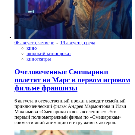
06 августа, четверг
-
19 августа, среда
кино
широкий кинопрокат
кинотеатры
Очеловеченные Смешарики
полетят на Марс в первом игровом
фильме франшизы
6 августа в отечественный прокат выходит семейный
приключенческий фильм Андрея Мармонтова и Ильи
Максимова «Смешарики сквозь вселенные». Это
первый полнометражный фильм по «Смешарикам»,
совместивший анимацию и игру живых актеров.