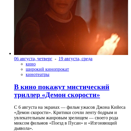
06 августа, четверг
-
19 августа, среда
кино
широкий кинопрокат
кинотеатры
В кино покажут мистический
триллер «Демон скорости»
С 6 августа на экранах — фильм ужасов Джона Кийеса
«Демон скорости». Критики сочли ленту бодрым и
увлекательным жанровым зрелищeм — своего рода
миксом фильмов «Поезд в Пусан» и «Изгоняющий
дьявола».