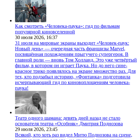
Как смотреть «Человека-паука»: гид по фильмам
популярной киновселенной
30 июля 2026,
16:37
31 июля на мировые экраны выходит «Человек-паук:
Новый день» — очередная часть франшизы Marvel,
посвящённая похождениям прыгучего супергероя. В
главной роли — вновь Том Холланд. Это уже четвёртый
фильм, в котором он играет Паука. Но до него сине-
красное трико появлялось на экране множество раз. Для
тех, кто подзабыл историю, «Фонтанка» подготовила
исчерпывающий гид по киновоплощениям человека-
паука!
Театр одного шамана: девять дней назад не стало
основателя театра «Особняк» Дмитрия Поднозова
29 июля 2026,
23:45
Всякий, кто хоть раз видел Митю Поднозова на сцене,