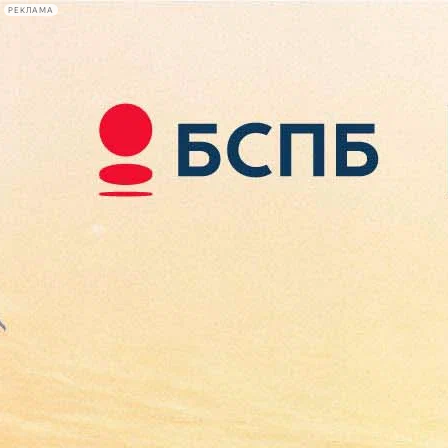
РЕКЛАМА
Афиша Plus
#телегид
Фонтанка.ру
Сегодня:
2026.08.09
17:41
Афиша Plus
кино
спектакли
выставки
концерты
лекции
книги
афиша плюс
новости
+