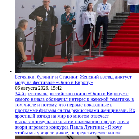
Беглянки, буллинг и Стасики: Женский взгляд диктует
моду на фестивале «Окно в Европу»
06 августа 2026,
15:42
34-й фестиваль российского кино «Окно в Европу» с
самого начала обозначил интерес к женской тематике, в
том числе и потому, что первые показанные в
программе фильмы сняты режиссерами-женщинами. Их
яростный взгляд на мир во многом отвечает
высказанному на открытии пожеланию председателя
жюри игрового конкурса Павла Лунгина: «Я хочу,
чтобы мы увидели дикое, непредсказуемое кино».