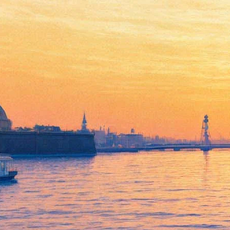
Традиционный новогодний
концерт Эдиты Пьехи
30 декабря 2012, воскресенье
,
19.00
Версия для печати
Все концерты
БКЗ Октябрьский
Все концертные залы