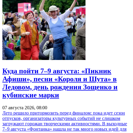
Куда пойти 7–9 августа: «Пикник
Афиши», песни «Короля и Шута» в
Ледовом, день рождения Зощенко и
кубинские марки
07 августа 2026, 08:00
Лето решило притормозить перед финалом: пока идет сезон
отпусков, организаторы культурных событий не слишком
загружают горожан творческими активностями. В выходные
7–9 августа «Фонтанка» нашла не так много новых идей для