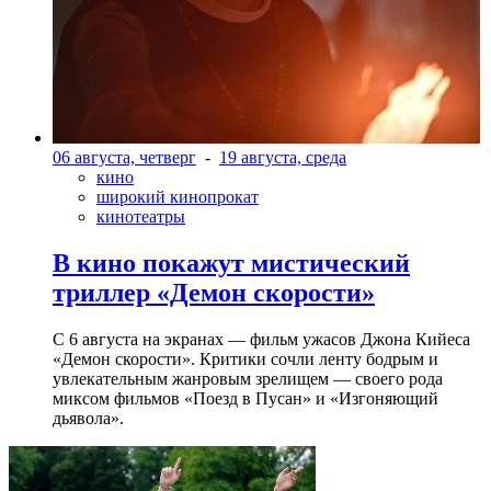
06 августа, четверг
-
19 августа, среда
кино
широкий кинопрокат
кинотеатры
В кино покажут мистический
триллер «Демон скорости»
С 6 августа на экранах — фильм ужасов Джона Кийеса
«Демон скорости». Критики сочли ленту бодрым и
увлекательным жанровым зрелищeм — своего рода
миксом фильмов «Поезд в Пусан» и «Изгоняющий
дьявола».