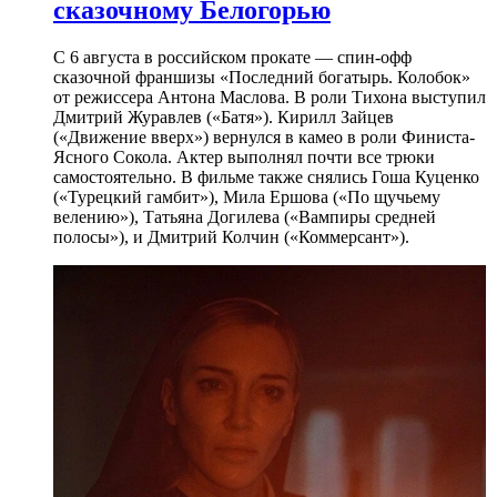
сказочному Белогорью
С 6 августа в российском прокате — спин-офф
сказочной франшизы «Последний богатырь. Колобок»
от режиссера Антона Маслова. В роли Тихона выступил
Дмитрий Журавлев («Батя»). Кирилл Зайцев
(«Движение вверх») вернулся в камео в роли Финиста-
Ясного Сокола. Актер выполнял почти все трюки
самостоятельно. В фильме также снялись Гоша Куценко
(«Турецкий гамбит»), Мила Ершова («По щучьему
велению»), Татьяна Догилева («Вампиры средней
полосы»), и Дмитрий Колчин («Коммерсант»).