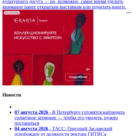
культурного досуга — но, возможно, самое время уделить
внимание ранее открытым выставкам или почитать книги.
РЕКЛАМА
Новости
07 августа 2026
- В Петербурге готовятся наблюдать
солнечное затмение — чтобы его увидеть, нужно
постараться
04 августа 2026
- ТАСС: Григорий Заславский
освобожден от должности ректора ГИТИСа