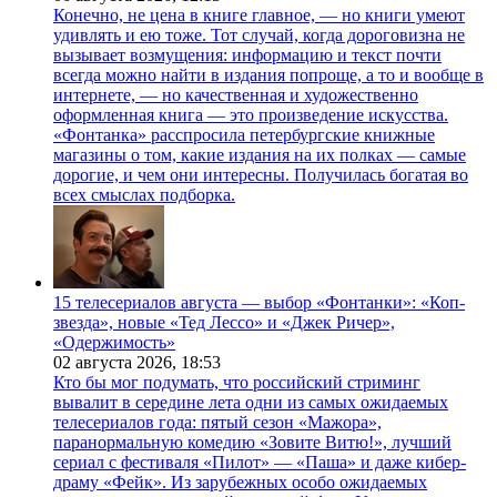
Конечно, не цена в книге главное, — но книги умеют
удивлять и ею тоже. Тот случай, когда дороговизна не
вызывает возмущения: информацию и текст почти
всегда можно найти в издания попроще, а то и вообще в
интернете, — но качественная и художественно
оформленная книга — это произведение искусства.
«Фонтанка» расспросила петербургские книжные
магазины о том, какие издания на их полках — самые
дорогие, и чем они интересны. Получилась богатая во
всех смыслах подборка.
15 телесериалов августа — выбор «Фонтанки»: «Коп-
звезда», новые «Тед Лессо» и «Джек Ричер»,
«Одержимость»
02 августа 2026,
18:53
Кто бы мог подумать, что российский стриминг
вывалит в середине лета одни из самых ожидаемых
телесериалов года: пятый сезон «Мажора»,
паранормальную комедию «Зовите Витю!», лучший
сериал с фестиваля «Пилот» — «Паша» и даже кибер-
драму «Фейк». Из зарубежных особо ожидаемых