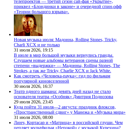
телепроектов — третий сезон сай-фая «Укрытие»,
приквел «Блондинки в законе» и очередной спин-офф
«Теории большого взрыва».
Новая музыка июля: Мадонна, Rolling Stones, Tricky,
Charli XCX и не только
31 июля 2026,
19:15
В июле в мир большой музыки вернулись гранды.
Слушаем новые альбомы ветеранов сцены разной
степени «выдержки» — Мадонны, Rolling Stones, The
Strokes, а так же Tricky, Charlie XCX и Jack White.
Как смотреть «Человека-паука»: гид по фильмам
популярной киновселенной
30 июля 2026,
16:37
Театр одного шамана: девять дней назад не стало
основателя театра «Особняк» Дмитрия Поднозова
29 июля 2026,
23:45
Куда пойти 31 июля—2 августа: праздник флоксов,
«Пространственный сдвиг» у Манежа и «Музыка мира»
31 июля 2026,
08:00
Линч, Кортасар и «Матрица» в российской глуши. Чем
цепляет мультфильм «Непокой» с музыкой Курехина?