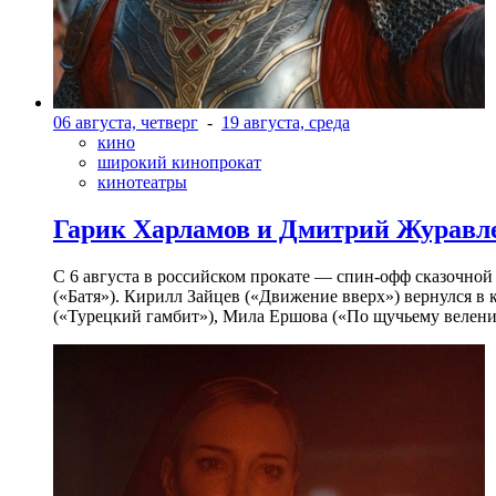
06 августа, четверг
-
19 августа, среда
кино
широкий кинопрокат
кинотеатры
Гарик Харламов и Дмитрий Журавлев
С 6 августа в российском прокате — спин-офф сказочно
(«Батя»). Кирилл Зайцев («Движение вверх») вернулся в
(«Турецкий гамбит»), Мила Ершова («По щучьему велени