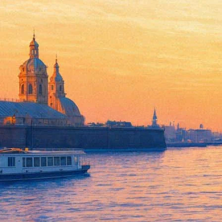
Дэвид Лэнг «Страсти по девоч
27 декабря 2012, четверг
,
19.00
Версия для печати