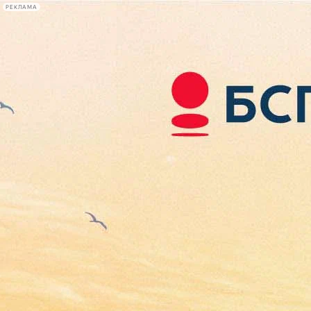
РЕКЛАМА
Афиша Plus
#телегид
Фонтанка.ру
Сегодня:
2026.08.06
03:30
Афиша Plus
кино
спектакли
выставки
концерты
лекции
книги
афиша плюс
новости
+