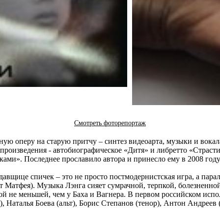
Смотреть фоторепортаж
ую оперу на старую притчу – синтез видеоарта, музыки и вока
произведения - автобиографическое «Дитя» и либретто «Страсти
ками». Последнее прославило автора и принесло ему в 2008 го
авщице спичек – это не просто постмодернистская игра, а пара
от Матфея). Музыка Лэнга сияет сумрачной, терпкой, болезненн
илой не меньшей, чем у Баха и Вагнера. В первом российском и
 Наталья Боева (альт), Борис Степанов (тенор), Антон Андреев