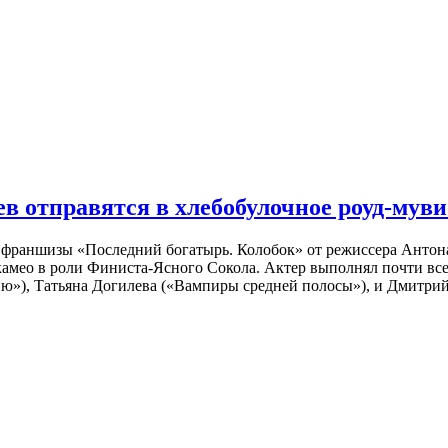
 отправятся в хлебобулочное роуд-муви
й франшизы «Последний богатырь. Колобок» от режиссера Анто
 камео в роли Финиста-Ясного Сокола. Актер выполнял почти вс
ю»), Татьяна Догилева («Вампиры средней полосы»), и Дмитрий