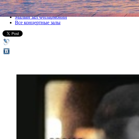
Все спектакли
Малый зал Филармонии
Все концертные залы