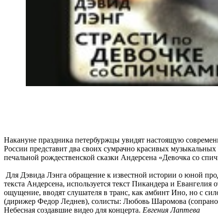
Накануне праздника петербуржцы увидят настоящую современн
России представит два своих сумрачно красивых музыкальных 
печальной рождественской сказки Андерсена «Девочка со спич
Для Дэвида Лэнга обращение к известной истории о юной прод
текста Андерсена, используется текст Пикандера и Евангелия 
ощущение, вводят слушателя в транс, как амбинт Ино, но с с
(дирижер Федор Леднев), солисты: Любовь Шаромова (сопрано),
Небесная создавшие видео для концерта.
Евгения Лаптева