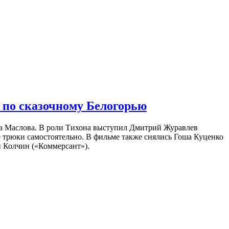
 по сказочному Белогорью
на Маслова. В роли Тихона выступил Дмитрий Журавлев
е трюки самостоятельно. В фильме также снялись Гоша Куценко
 Колчин («Коммерсант»).