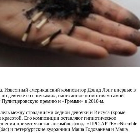
ла. Известный американский композитор Дэвид Лэнг впервые в
 по девочке со спичками», написанное по мотивам самой
ду Пулитцеровскую премию и «Грэмми» в 2010-м.
ллель между страданиями бедной девочки и Иисуса (кроме
ой красотой. Его композиции оставляют гипнотическое
сполнении примут участие ансамбль фонда «ПРО АРТЕ» eNsemble
 (бас) и петербургские художники Маша Годованная и Маша