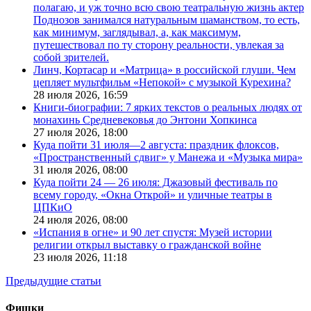
полагаю, и уж точно всю свою театральную жизнь актер
Поднозов занимался натуральным шаманством, то есть,
как минимум, заглядывал, а, как максимум,
путешествовал по ту сторону реальности, увлекая за
собой зрителей.
Линч, Кортасар и «Матрица» в российской глуши. Чем
цепляет мультфильм «Непокой» с музыкой Курехина?
28 июля 2026,
16:59
Книги-биографии: 7 ярких текстов о реальных людях от
монахинь Средневековья до Энтони Хопкинса
27 июля 2026,
18:00
Куда пойти 31 июля—2 августа: праздник флоксов,
«Пространственный сдвиг» у Манежа и «Музыка мира»
31 июля 2026,
08:00
Куда пойти 24 — 26 июля: Джазовый фестиваль по
всему городу, «Окна Открой» и уличные театры в
ЦПКиО
24 июля 2026,
08:00
«Испания в огне» и 90 лет спустя: Музей истории
религии открыл выставку о гражданской войне
23 июля 2026,
11:18
Предыдущие статьи
Фишки