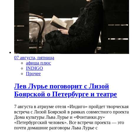
07 августа, пятница
афиша плюс
INDIGO
Прочее
Лев Лурье поговорит с Лизой
Боярской о Петербурге и театре
7 августа в атриуме отеля «Индиго» пройдет творческая
встреча с Лизой Боярской в рамках совместного проекта
Дома культуры Льва Лурье и «Фонтанки.ру»
«Петербургский человек». Все встречи проекта — это
почти домашние разговоры Льва Лурье с