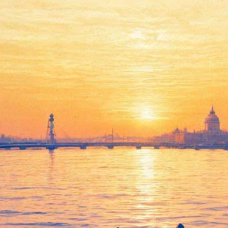
Джон Кейдж. «Musicircus».
Концерт-перформанс в честь
100-летия композитора