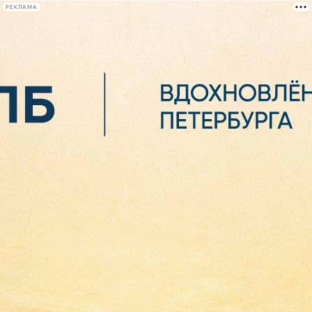
РЕКЛАМА
Афиша Plus
#телегид
Фонтанка.ру
Сегодня:
2026.08.06
13:47
Афиша Plus
кино
спектакли
выставки
концерты
лекции
книги
афиша плюс
новости
+