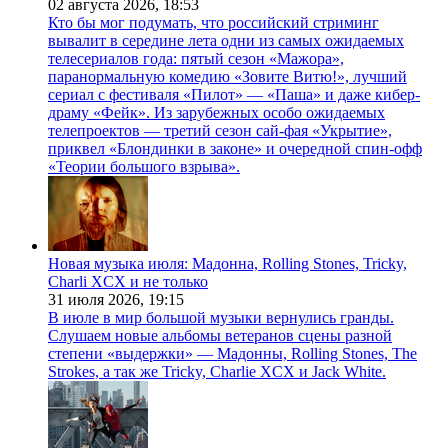
02 августа 2026,
18:53
Кто бы мог подумать, что российский стриминг
вывалит в середине лета одни из самых ожидаемых
телесериалов года: пятый сезон «Мажора»,
паранормальную комедию «Зовите Витю!», лучший
сериал с фестиваля «Пилот» — «Паша» и даже кибер-
драму «Фейк». Из зарубежных особо ожидаемых
телепроектов — третий сезон сай-фая «Укрытие»,
приквел «Блондинки в законе» и очередной спин-офф
«Теории большого взрыва».
Новая музыка июля: Мадонна, Rolling Stones, Tricky,
Charli XCX и не только
31 июля 2026,
19:15
В июле в мир большой музыки вернулись гранды.
Слушаем новые альбомы ветеранов сцены разной
степени «выдержки» — Мадонны, Rolling Stones, The
Strokes, а так же Tricky, Charlie XCX и Jack White.