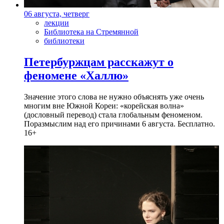
06 августа, четверг
лекции
Библиотека на Стремянной
библиотеки
Петербуржцам расскажут о
феномене «Халлю»
Значение этого слова не нужно объяснять уже очень
многим вне Южной Кореи: «корейская волна»
(дословный перевод) стала глобальным феноменом.
Поразмыслим над его причинами 6 августа. Бесплатно.
16+