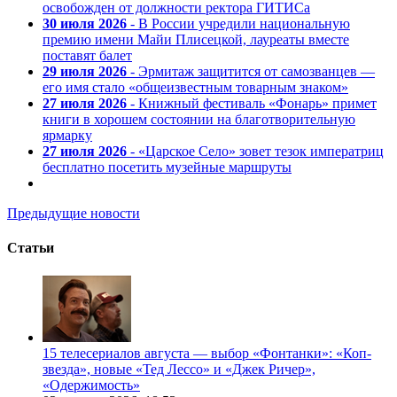
освобожден от должности ректора ГИТИСа
30 июля 2026
- В России учредили национальную
премию имени Майи Плисецкой, лауреаты вместе
поставят балет
29 июля 2026
- Эрмитаж защитится от самозванцев —
его имя стало «общеизвестным товарным знаком»
27 июля 2026
- Книжный фестиваль «Фонарь» примет
книги в хорошем состоянии на благотворительную
ярмарку
27 июля 2026
- «Царское Село» зовет тезок императриц
бесплатно посетить музейные маршруты
Предыдущие новости
Статьи
15 телесериалов августа — выбор «Фонтанки»: «Коп-
звезда», новые «Тед Лессо» и «Джек Ричер»,
«Одержимость»