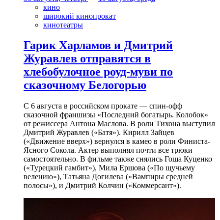
кино
широкий кинопрокат
кинотеатры
Гарик Харламов и Дмитрий
Журавлев отправятся в
хлебобулочное роуд-муви по
сказочному Белогорью
С 6 августа в российском прокате — спин-офф
сказочной франшизы «Последний богатырь. Колобок»
от режиссера Антона Маслова. В роли Тихона выступил
Дмитрий Журавлев («Батя»). Кирилл Зайцев
(«Движение вверх») вернулся в камео в роли Финиста-
Ясного Сокола. Актер выполнял почти все трюки
самостоятельно. В фильме также снялись Гоша Куценко
(«Турецкий гамбит»), Мила Ершова («По щучьему
велению»), Татьяна Догилева («Вампиры средней
полосы»), и Дмитрий Колчин («Коммерсант»).