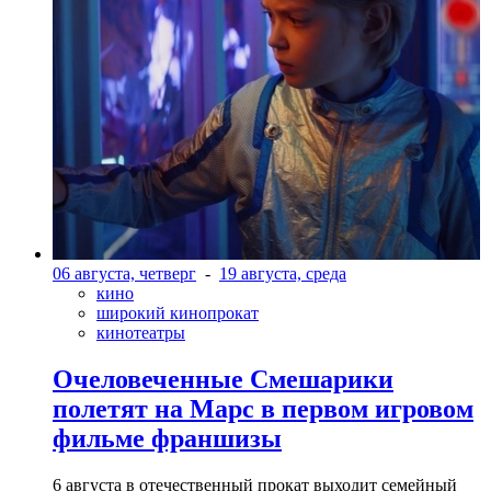
06 августа, четверг
-
19 августа, среда
кино
широкий кинопрокат
кинотеатры
Очеловеченные Смешарики
полетят на Марс в первом игровом
фильме франшизы
6 августа в отечественный прокат выходит семейный