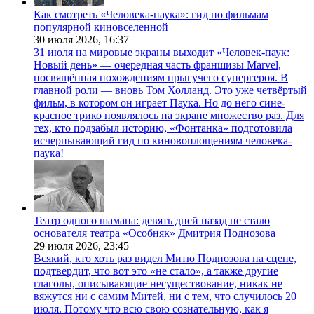
Как смотреть «Человека-паука»: гид по фильмам
популярной киновселенной
30 июля 2026,
16:37
31 июля на мировые экраны выходит «Человек-паук:
Новый день» — очередная часть франшизы Marvel,
посвящённая похождениям прыгучего супергероя. В
главной роли — вновь Том Холланд. Это уже четвёртый
фильм, в котором он играет Паука. Но до него сине-
красное трико появлялось на экране множество раз. Для
тех, кто подзабыл историю, «Фонтанка» подготовила
исчерпывающий гид по киновоплощениям человека-
паука!
Театр одного шамана: девять дней назад не стало
основателя театра «Особняк» Дмитрия Поднозова
29 июля 2026,
23:45
Всякий, кто хоть раз видел Митю Поднозова на сцене,
подтвердит, что вот это «не стало», а также другие
глаголы, описывающие несуществование, никак не
вяжутся ни с самим Митей, ни с тем, что случилось 20
июля. Потому что всю свою сознательную, как я