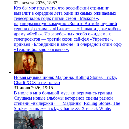
02 августа 2026,
18:53
Кто бы мог подумать, что российский стриминг
вывалит в середине лета одни из самых ожидаемых
телесериалов года: пятый сезон «Мажора»,
паранормальную комедию «Зовите Витю!», лучший
сериал с фестиваля «Пилот» — «Паша» и даже кибер-
драму «Фейк». Из зарубежных особо ожидаемых
телепроектов — третий сезон сай-фая «Укрытие»,
приквел «Блондинки в законе» и очередной спин-офф
«Теории большого взрыва».
Новая музыка июля: Мадонна, Rolling Stones, Tricky,
Charli XCX и не только
31 июля 2026,
19:15
В июле в мир большой музыки вернулись гранды.
Слушаем новые альбомы ветеранов сцены разной
степени «выдержки» — Мадонны, Rolling Stones, The
Strokes, а так же Tricky, Charlie XCX и Jack White.