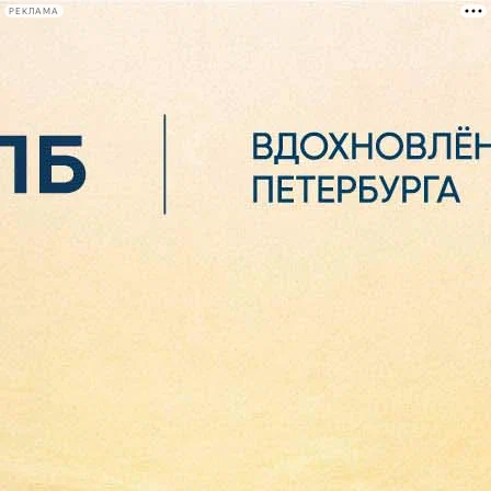
РЕКЛАМА
Афиша Plus
#телегид
Фонтанка.ру
Сегодня:
2026.08.06
13:38
Афиша Plus
кино
спектакли
выставки
концерты
лекции
книги
афиша плюс
новости
+