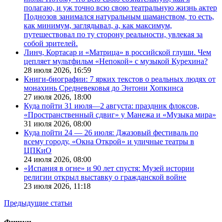
полагаю, и уж точно всю свою театральную жизнь актер
Поднозов занимался натуральным шаманством, то есть,
как минимум, заглядывал, а, как максимум,
путешествовал по ту сторону реальности, увлекая за
собой зрителей.
Линч, Кортасар и «Матрица» в российской глуши. Чем
цепляет мультфильм «Непокой» с музыкой Курехина?
28 июля 2026,
16:59
Книги-биографии: 7 ярких текстов о реальных людях от
монахинь Средневековья до Энтони Хопкинса
27 июля 2026,
18:00
Куда пойти 31 июля—2 августа: праздник флоксов,
«Пространственный сдвиг» у Манежа и «Музыка мира»
31 июля 2026,
08:00
Куда пойти 24 — 26 июля: Джазовый фестиваль по
всему городу, «Окна Открой» и уличные театры в
ЦПКиО
24 июля 2026,
08:00
«Испания в огне» и 90 лет спустя: Музей истории
религии открыл выставку о гражданской войне
23 июля 2026,
11:18
Предыдущие статьи