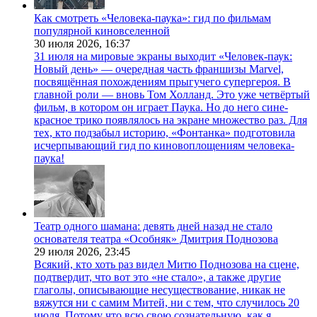
Как смотреть «Человека-паука»: гид по фильмам
популярной киновселенной
30 июля 2026,
16:37
31 июля на мировые экраны выходит «Человек-паук:
Новый день» — очередная часть франшизы Marvel,
посвящённая похождениям прыгучего супергероя. В
главной роли — вновь Том Холланд. Это уже четвёртый
фильм, в котором он играет Паука. Но до него сине-
красное трико появлялось на экране множество раз. Для
тех, кто подзабыл историю, «Фонтанка» подготовила
исчерпывающий гид по киновоплощениям человека-
паука!
Театр одного шамана: девять дней назад не стало
основателя театра «Особняк» Дмитрия Поднозова
29 июля 2026,
23:45
Всякий, кто хоть раз видел Митю Поднозова на сцене,
подтвердит, что вот это «не стало», а также другие
глаголы, описывающие несуществование, никак не
вяжутся ни с самим Митей, ни с тем, что случилось 20
июля. Потому что всю свою сознательную, как я