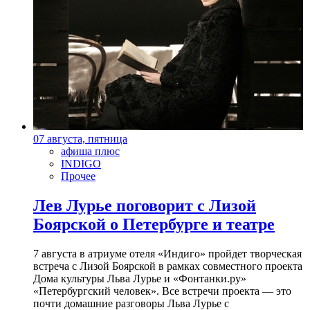
07 августа, пятница
афиша плюс
INDIGO
Прочее
Лев Лурье поговорит с Лизой
Боярской о Петербурге и театре
7 августа в атриуме отеля «Индиго» пройдет творческая
встреча с Лизой Боярской в рамках совместного проекта
Дома культуры Льва Лурье и «Фонтанки.ру»
«Петербургский человек». Все встречи проекта — это
почти домашние разговоры Льва Лурье с