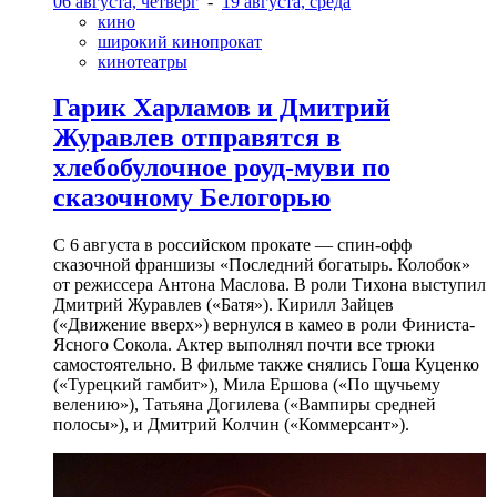
06 августа, четверг
-
19 августа, среда
кино
широкий кинопрокат
кинотеатры
Гарик Харламов и Дмитрий
Журавлев отправятся в
хлебобулочное роуд-муви по
сказочному Белогорью
С 6 августа в российском прокате — спин-офф
сказочной франшизы «Последний богатырь. Колобок»
от режиссера Антона Маслова. В роли Тихона выступил
Дмитрий Журавлев («Батя»). Кирилл Зайцев
(«Движение вверх») вернулся в камео в роли Финиста-
Ясного Сокола. Актер выполнял почти все трюки
самостоятельно. В фильме также снялись Гоша Куценко
(«Турецкий гамбит»), Мила Ершова («По щучьему
велению»), Татьяна Догилева («Вампиры средней
полосы»), и Дмитрий Колчин («Коммерсант»).