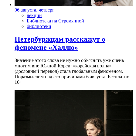
06 августа, четверг
лекции
Библиотека на Стремянной
библиотеки
Петербуржцам расскажут о
феномене «Халлю»
Значение этого слова не нужно объяснять уже очень
многим вне Южной Кореи: «корейская волна»
(дословный перевод) стала глобальным феноменом.
Поразмыслим над его причинами 6 августа. Бесплатно.
16+