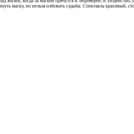
д жизни, когда за маской прячутся и лицемерие, и злодейство, 
инуть маску, но нельзя избежать судьбы. Спектакль красивый, с