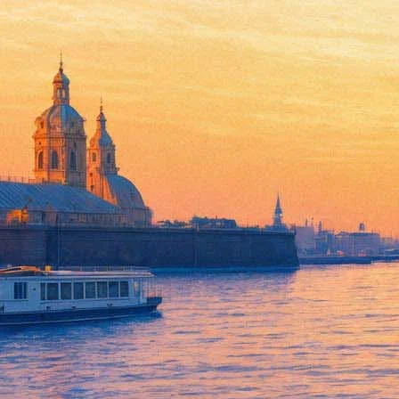
Опера Дж. Верди «Риголетто»
18 декабря 2012, вторник
,
19.00
Версия для печати