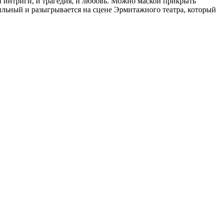
и интриги, и трагедия, и любовь. Можно маской прикрыть
тильный и разыгрывается на сцене Эрмитажного театра, который