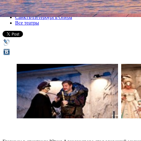
Все спектакли
Санктъ-Петербургъ Опера
Все театры