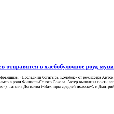
 отправятся в хлебобулочное роуд-муви
й франшизы «Последний богатырь. Колобок» от режиссера Анто
 камео в роли Финиста-Ясного Сокола. Актер выполнял почти вс
ю»), Татьяна Догилева («Вампиры средней полосы»), и Дмитрий