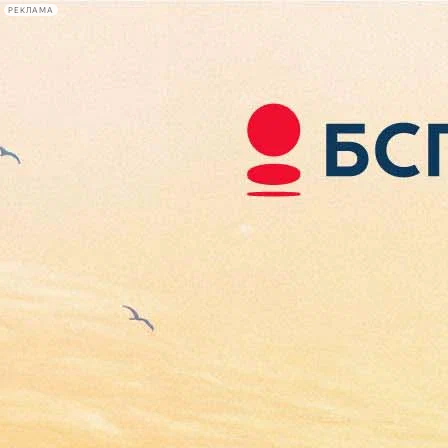
РЕКЛАМА
Афиша Plus
#телегид
Фонтанка.ру
Сегодня:
2026.08.06
05:39
Афиша Plus
кино
спектакли
выставки
концерты
лекции
книги
афиша плюс
новости
+