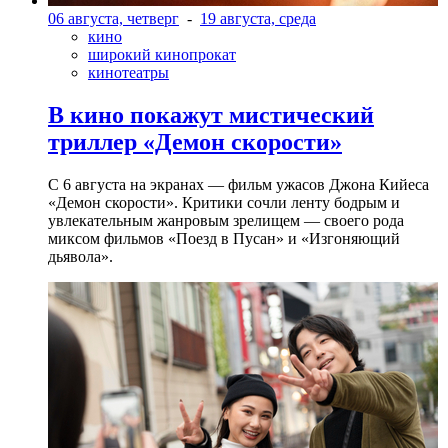
06 августа, четверг
-
19 августа, среда
кино
широкий кинопрокат
кинотеатры
В кино покажут мистический
триллер «Демон скорости»
С 6 августа на экранах — фильм ужасов Джона Кийеса
«Демон скорости». Критики сочли ленту бодрым и
увлекательным жанровым зрелищeм — своего рода
миксом фильмов «Поезд в Пусан» и «Изгоняющий
дьявола».