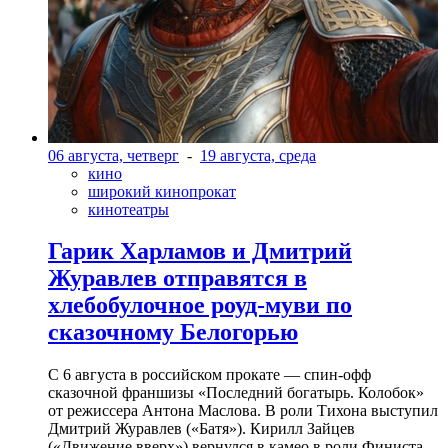
06 августа, четверг
-
19 августа, среда
кино
широкий кинопрокат
кинотеатры
Гарик Харламов и Дмитрий
Журавлев отправятся в
хлебобулочное роуд-муви по
сказочному Белогорью
С 6 августа в российском прокате — спин-офф
сказочной франшизы «Последний богатырь. Колобок»
от режиссера Антона Маслова. В роли Тихона выступил
Дмитрий Журавлев («Батя»). Кирилл Зайцев
(«Движение вверх») вернулся в камео в роли Финиста-