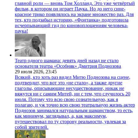
главной роли — вновь Том Холланд. Это уже четвёртый
фильм, в котором он играет Паука. Но до него сине-
красное трико появлялось на экране множество раз. Для
тех, кто подзабыл историю, «Фонтанка» подготовила
исчерпывающий гид по киновоплощениям человека-
паука!
Театр одного шамана: девять дней назад не стало
основателя театра «Особняк» Дмитрия Поднозова
29 июля 2026,
23:45
Всякий, кто хоть раз видел Митю Поднозова на сцене,
подтвердит, что вот это «не стало», а также другие
глаголы, описывающие несуществование, никак не
вяжутся ни с самим Митей, ни с тем, что случилось 20
июля. Потому что всю свою сознательную, как я
полагаю, и уж точно всю свою театральную жизнь актер
Поднозов занимался натуральным шаманством, то есть,
как минимум, заглядывал, а, как максимум,
путешествовал по ту сторону реальности, увлекая за
собой зрителей.