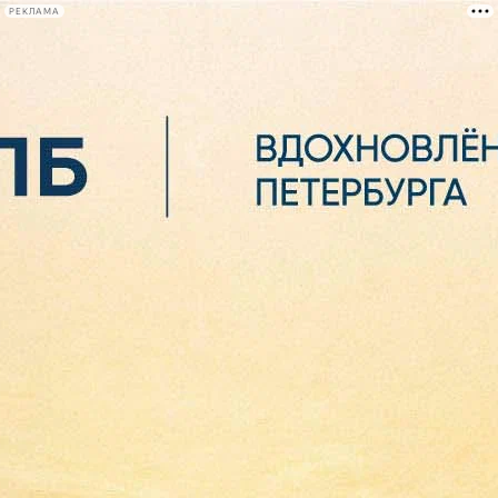
РЕКЛАМА
Афиша Plus
#телегид
Фонтанка.ру
Сегодня:
2026.08.06
05:36
Афиша Plus
кино
спектакли
выставки
концерты
лекции
книги
афиша плюс
новости
+