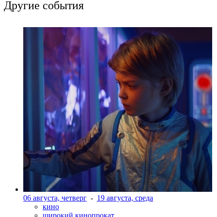
Другие события
06 августа, четверг
-
19 августа, среда
кино
широкий кинопрокат