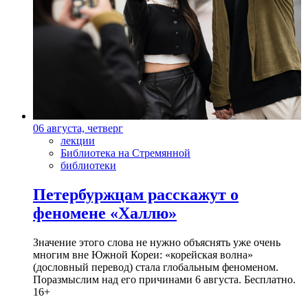
06 августа, четверг
лекции
Библиотека на Стремянной
библиотеки
Петербуржцам расскажут о
феномене «Халлю»
Значение этого слова не нужно объяснять уже очень
многим вне Южной Кореи: «корейская волна»
(дословный перевод) стала глобальным феноменом.
Поразмыслим над его причинами 6 августа. Бесплатно.
16+