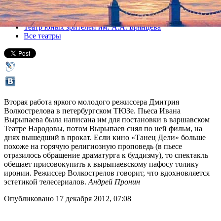
Все спектакли
Театр юных зрителей им. А.А. Брянцева
Все театры
Вторая работа яркого молодого режиссера Дмитрия
Волкострелова в петербургском ТЮЗе. Пьеса Ивана
Вырыпаева была написана им для постановки в варшавском
Театре Народовы, потом Вырыпаев снял по ней фильм, на
днях вышедший в прокат. Если кино «Танец Дели» больше
похоже на горячую религиозную проповедь (в пьесе
отразилось обращение драматурга к буддизму), то спектакль
обещает присовокупить к вырыпаевскому пафосу толику
иронии. Режиссер Волкострелов говорит, что вдохновляется
эстетикой телесериалов.
Андрей Пронин
Опубликовано 17 декабря 2012, 07:08