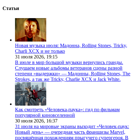
Статьи
Новая музыка июля: Мадонна, Rolling Stones, Tricky,
Charli XCX и не только
31 июля 2026,
19:15
В июле в мир большой музыки вернулись гранды.
Слушаем новые альбомы ветеранов сцены разной
степени «выдержки» — Мадонны, Rolling Stones, The
Strokes, а так же Tricky, Charlie XCX и Jack White.
Как смотреть «Человека-паука»: гид по фильмам
популярной киновселенной
30 июля 2026,
16:37
31 июля на мировые экраны выходит «Человек-паук:
Новый день» — очередная часть франшизы Marvel,
посвящённая похождениям прыгучего супергероя. В