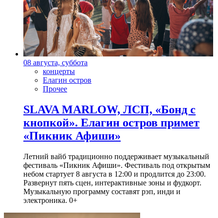
08 августа, суббота
концерты
Елагин остров
Прочее
SLAVA MARLOW, ЛСП, «Бонд с
кнопкой». Елагин остров примет
«Пикник Афиши»
Летний вайб традиционно поддерживает музыкальный
фестиваль «Пикник Афиши». Фестиваль под открытым
небом стартует 8 августа в 12:00 и продлится до 23:00.
Развернут пять сцен, интерактивные зоны и фудкорт.
Музыкальную программу составят рэп, инди и
электроника. 0+