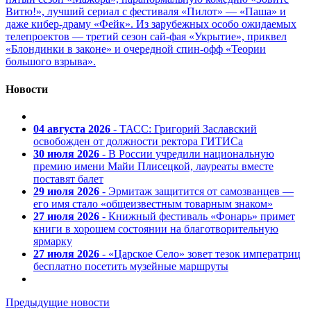
Витю!», лучший сериал с фестиваля «Пилот» — «Паша» и
даже кибер-драму «Фейк». Из зарубежных особо ожидаемых
телепроектов — третий сезон сай-фая «Укрытие», приквел
«Блондинки в законе» и очередной спин-офф «Теории
большого взрыва».
Новости
04 августа 2026
- ТАСС: Григорий Заславский
освобожден от должности ректора ГИТИСа
30 июля 2026
- В России учредили национальную
премию имени Майи Плисецкой, лауреаты вместе
поставят балет
29 июля 2026
- Эрмитаж защитится от самозванцев —
его имя стало «общеизвестным товарным знаком»
27 июля 2026
- Книжный фестиваль «Фонарь» примет
книги в хорошем состоянии на благотворительную
ярмарку
27 июля 2026
- «Царское Село» зовет тезок императриц
бесплатно посетить музейные маршруты
Предыдущие новости