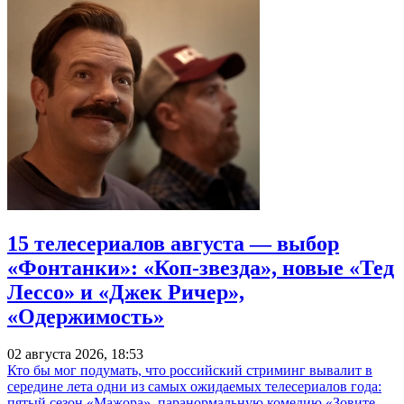
15 телесериалов августа — выбор
«Фонтанки»: «Коп-звезда», новые «Тед
Лессо» и «Джек Ричер»,
«Одержимость»
02 августа 2026, 18:53
Кто бы мог подумать, что российский стриминг вывалит в
середине лета одни из самых ожидаемых телесериалов года:
пятый сезон «Мажора», паранормальную комедию «Зовите