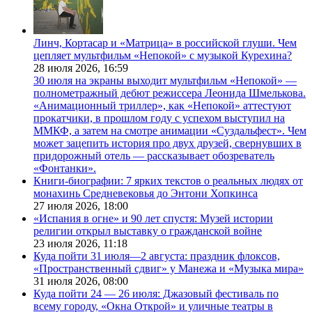
Линч, Кортасар и «Матрица» в российской глуши. Чем
цепляет мультфильм «Непокой» с музыкой Курехина?
28 июля 2026,
16:59
30 июля на экраны выходит мультфильм «Непокой» —
полнометражный дебют режиссера Леонида Шмелькова.
«Анимационный триллер», как «Непокой» аттестуют
прокатчики, в прошлом году с успехом выступил на
ММКФ, а затем на смотре анимации «Суздальфест». Чем
может зацепить история про двух друзей, свернувших в
придорожный отель — рассказывает обозреватель
«Фонтанки».
Книги-биографии: 7 ярких текстов о реальных людях от
монахинь Средневековья до Энтони Хопкинса
27 июля 2026,
18:00
«Испания в огне» и 90 лет спустя: Музей истории
религии открыл выставку о гражданской войне
23 июля 2026,
11:18
Куда пойти 31 июля—2 августа: праздник флоксов,
«Пространственный сдвиг» у Манежа и «Музыка мира»
31 июля 2026,
08:00
Куда пойти 24 — 26 июля: Джазовый фестиваль по
всему городу, «Окна Открой» и уличные театры в