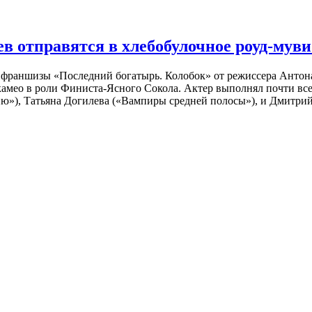
 отправятся в хлебобулочное роуд-муви
й франшизы «Последний богатырь. Колобок» от режиссера Анто
 камео в роли Финиста-Ясного Сокола. Актер выполнял почти вс
ю»), Татьяна Догилева («Вампиры средней полосы»), и Дмитрий