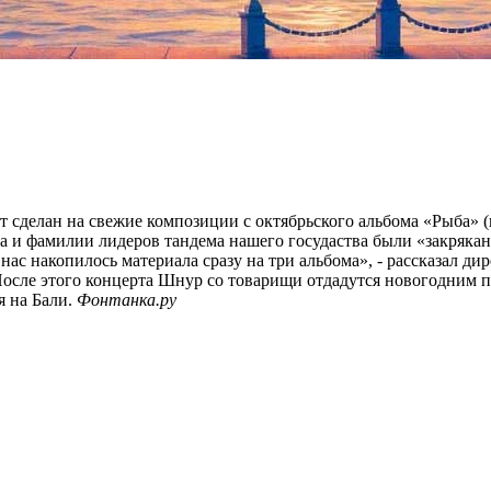
 сделан на свежие композиции с октябрьского альбома «Рыба» (н
ва и фамилии лидеров тандема нашего госудаства были «закряка
нас накопилось материала сразу на три альбома», - рассказал д
После этого концерта Шнур со товарищи отдадутся новогодним
 на Бали.
Фонтанка.ру