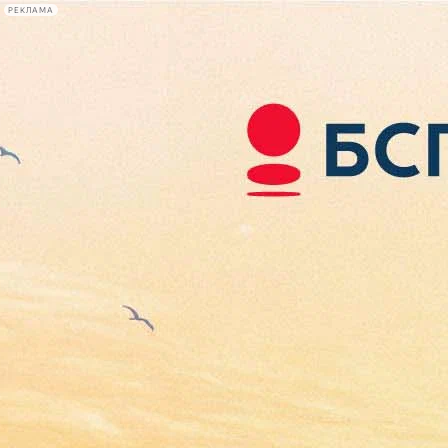
РЕКЛАМА
Афиша Plus
#телегид
Фонтанка.ру
Сегодня:
2026.08.06
22:45
Афиша Plus
кино
спектакли
выставки
концерты
лекции
книги
афиша плюс
новости
+