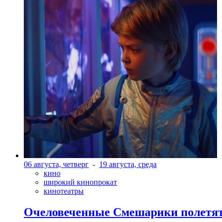
06 августа, четверг
-
19 августа, среда
кино
широкий кинопрокат
кинотеатры
Очеловеченные Смешарики полетят