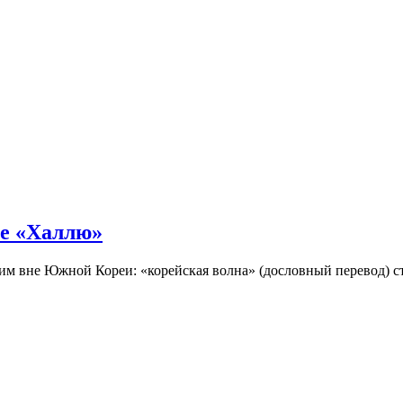
не «Халлю»
огим вне Южной Кореи: «корейская волна» (дословный перевод)