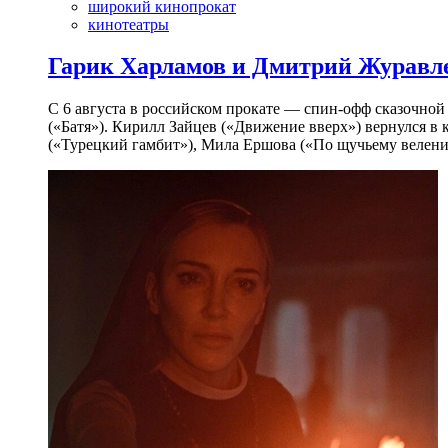
широкий кинопрокат
кинотеатры
Гарик Харламов и Дмитрий Журавлев
С 6 августа в российском прокате — спин-офф сказочно
(«Батя»). Кирилл Зайцев («Движение вверх») вернулся в
(«Турецкий гамбит»), Мила Ершова («По щучьему велени