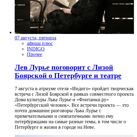
07 августа, пятница
афиша плюс
INDIGO
Прочее
Лев Лурье поговорит с Лизой
Боярской о Петербурге и театре
7 августа в атриуме отеля «Индиго» пройдет творческая
встреча с Лизой Боярской в рамках совместного проекта
Дома культуры Льва Лурье и «Фонтанки.ру»
«Петербургский человек». Все встречи проекта — это
почти домашние разговоры Льва Лурье с
примечательными и симпатичными лично ему
петербуржцами на самые разные темы, в том числе о
Петербурге и жизни в городе на Неве.