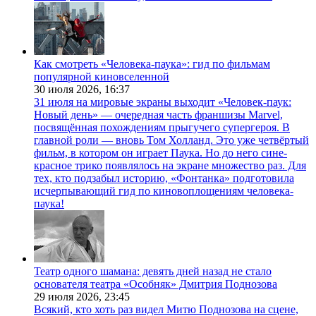
Как смотреть «Человека-паука»: гид по фильмам
популярной киновселенной
30 июля 2026,
16:37
31 июля на мировые экраны выходит «Человек-паук:
Новый день» — очередная часть франшизы Marvel,
посвящённая похождениям прыгучего супергероя. В
главной роли — вновь Том Холланд. Это уже четвёртый
фильм, в котором он играет Паука. Но до него сине-
красное трико появлялось на экране множество раз. Для
тех, кто подзабыл историю, «Фонтанка» подготовила
исчерпывающий гид по киновоплощениям человека-
паука!
Театр одного шамана: девять дней назад не стало
основателя театра «Особняк» Дмитрия Поднозова
29 июля 2026,
23:45
Всякий, кто хоть раз видел Митю Поднозова на сцене,