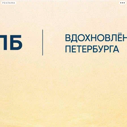
РЕКЛАМА
Афиша Plus
#телегид
Фонтанка.ру
Сегодня:
2026.08.07
05:31
Афиша Plus
кино
спектакли
выставки
концерты
лекции
книги
афиша плюс
новости
+