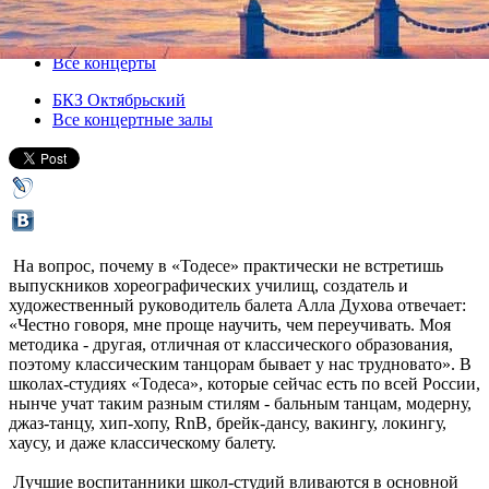
15 декабря 2012, суббота
-
16 декабря 2012, воскресенье
Версия для печати
Все концерты
БКЗ Октябрьский
Все концертные залы
На вопрос, почему в «Тодесе» практически не встретишь
выпускников хореографических училищ, создатель и
художественный руководитель балета Алла Духова отвечает:
«Честно говоря, мне проще научить, чем переучивать. Моя
методика - другая, отличная от классического образования,
поэтому классическим танцорам бывает у нас трудновато». В
школах-студиях «Тодеса», которые сейчас есть по всей России,
нынче учат таким разным стилям - бальным танцам, модерну,
джаз-танцу, хип-хопу, RnB, брейк-дансу, вакингу, локингу,
хаусу, и даже классическому балету.
Лучшие воспитанники школ-студий вливаются в основной