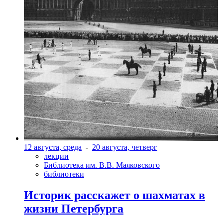
12 августа, среда
-
20 августа, четверг
лекции
Библиотека им. В.В. Маяковского
библиотеки
Историк расскажет о шахматах в
жизни Петербурга