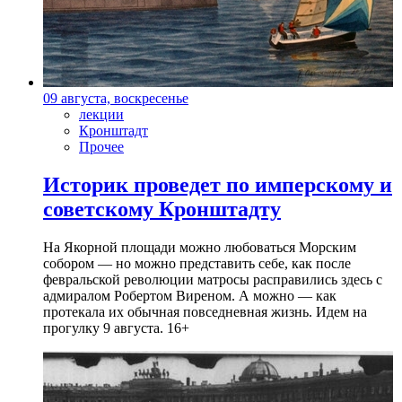
09 августа, воскресенье
лекции
Кронштадт
Прочее
Историк проведет по имперскому и
советскому Кронштадту
На Якорной площади можно любоваться Морским
собором — но можно представить себе, как после
февральской революции матросы расправились здесь с
адмиралом Робертом Виреном. А можно — как
протекала их обычная повседневная жизнь. Идем на
прогулку 9 августа. 16+