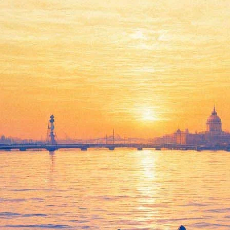
Балет Аллы Духовой «Тодес»
с программой «Very new»