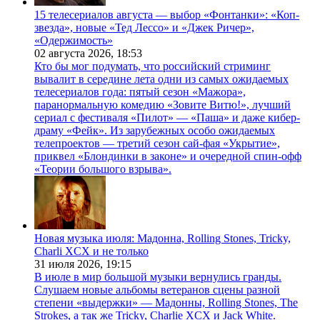
15 телесериалов августа — выбор «Фонтанки»: «Коп-
звезда», новые «Тед Лессо» и «Джек Ричер»,
«Одержимость»
02 августа 2026,
18:53
Кто бы мог подумать, что российский стриминг
вывалит в середине лета одни из самых ожидаемых
телесериалов года: пятый сезон «Мажора»,
паранормальную комедию «Зовите Витю!», лучший
сериал с фестиваля «Пилот» — «Паша» и даже кибер-
драму «Фейк». Из зарубежных особо ожидаемых
телепроектов — третий сезон сай-фая «Укрытие»,
приквел «Блондинки в законе» и очередной спин-офф
«Теории большого взрыва».
Новая музыка июля: Мадонна, Rolling Stones, Tricky,
Charli XCX и не только
31 июля 2026,
19:15
В июле в мир большой музыки вернулись гранды.
Слушаем новые альбомы ветеранов сцены разной
степени «выдержки» — Мадонны, Rolling Stones, The
Strokes, а так же Tricky, Charlie XCX и Jack White.