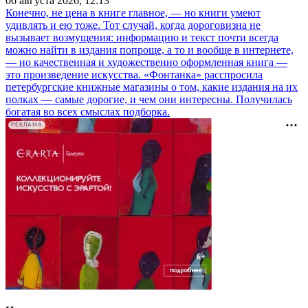
06 августа 2026, 12:13
Конечно, не цена в книге главное, — но книги умеют
удивлять и ею тоже. Тот случай, когда дороговизна не
вызывает возмущения: информацию и текст почти всегда
можно найти в издания попроще, а то и вообще в интернете,
— но качественная и художественно оформленная книга —
это произведение искусства. «Фонтанка» расспросила
петербургские книжные магазины о том, какие издания на их
полках — самые дорогие, и чем они интересны. Получилась
богатая во всех смыслах подборка.
РЕКЛАМА