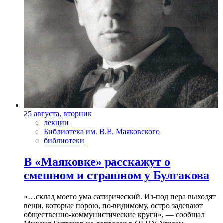
25 августа, вторник
лекции
Библиотека им. В.В. Маяковского
библиотеки
В «Маяковке» расскажут о
смешном и страшном у Булгакова
»…склад моего ума сатирический. Из-под пера выходят
вещи, которые порою, по-видимому, остро задевают
общественно-коммунистические круги», — сообщал