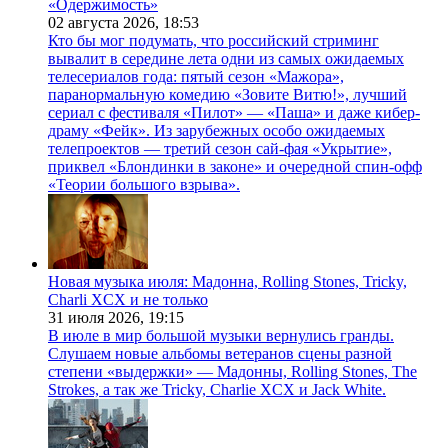
«Одержимость»
02 августа 2026,
18:53
Кто бы мог подумать, что российский стриминг
вывалит в середине лета одни из самых ожидаемых
телесериалов года: пятый сезон «Мажора»,
паранормальную комедию «Зовите Витю!», лучший
сериал с фестиваля «Пилот» — «Паша» и даже кибер-
драму «Фейк». Из зарубежных особо ожидаемых
телепроектов — третий сезон сай-фая «Укрытие»,
приквел «Блондинки в законе» и очередной спин-офф
«Теории большого взрыва».
Новая музыка июля: Мадонна, Rolling Stones, Tricky,
Charli XCX и не только
31 июля 2026,
19:15
В июле в мир большой музыки вернулись гранды.
Слушаем новые альбомы ветеранов сцены разной
степени «выдержки» — Мадонны, Rolling Stones, The
Strokes, а так же Tricky, Charlie XCX и Jack White.