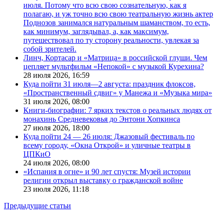
июля. Потому что всю свою сознательную, как я
полагаю, и уж точно всю свою театральную жизнь актер
Поднозов занимался натуральным шаманством, то есть,
как минимум, заглядывал, а, как максимум,
путешествовал по ту сторону реальности, увлекая за
собой зрителей.
Линч, Кортасар и «Матрица» в российской глуши. Чем
цепляет мультфильм «Непокой» с музыкой Курехина?
28 июля 2026,
16:59
Куда пойти 31 июля—2 августа: праздник флоксов,
«Пространственный сдвиг» у Манежа и «Музыка мира»
31 июля 2026,
08:00
Книги-биографии: 7 ярких текстов о реальных людях от
монахинь Средневековья до Энтони Хопкинса
27 июля 2026,
18:00
Куда пойти 24 — 26 июля: Джазовый фестиваль по
всему городу, «Окна Открой» и уличные театры в
ЦПКиО
24 июля 2026,
08:00
«Испания в огне» и 90 лет спустя: Музей истории
религии открыл выставку о гражданской войне
23 июля 2026,
11:18
Предыдущие статьи