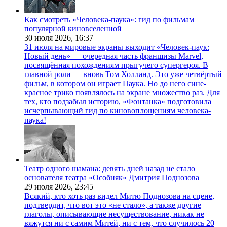
Как смотреть «Человека-паука»: гид по фильмам
популярной киновселенной
30 июля 2026,
16:37
31 июля на мировые экраны выходит «Человек-паук:
Новый день» — очередная часть франшизы Marvel,
посвящённая похождениям прыгучего супергероя. В
главной роли — вновь Том Холланд. Это уже четвёртый
фильм, в котором он играет Паука. Но до него сине-
красное трико появлялось на экране множество раз. Для
тех, кто подзабыл историю, «Фонтанка» подготовила
исчерпывающий гид по киновоплощениям человека-
паука!
Театр одного шамана: девять дней назад не стало
основателя театра «Особняк» Дмитрия Поднозова
29 июля 2026,
23:45
Всякий, кто хоть раз видел Митю Поднозова на сцене,
подтвердит, что вот это «не стало», а также другие
глаголы, описывающие несуществование, никак не
вяжутся ни с самим Митей, ни с тем, что случилось 20