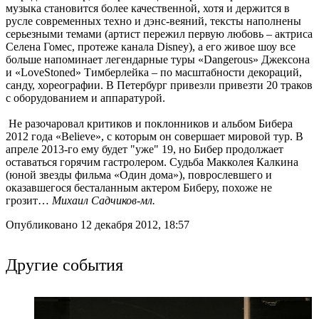
музыка становится более качественной, хотя и держится в
русле современных техно и дэнс-веяний, тексты наполнены
серьезными темами (артист пережил первую любовь – актриса
Селена Гомес, протеже канала Disney), а его живое шоу все
больше напоминает легендарные туры «Dangerous» Джексона
и «LoveStoned» Тимберлейка – по масштабности декораций,
санду, хореографии. В Петербург привезли привезти 20 траков
с оборудованием и аппаратурой.
Не разочаровал критиков и поклонников и альбом Бибера
2012 года «Believe», с которым он совершает мировой тур. В
апреле 2013-го ему будет "уже" 19, но Бибер продолжает
оставаться горячим гастролером. Судьба Макколея Калкина
(юной звезды фильма «Один дома»), поврослевшего и
оказавшегося бесталанным актером Биберу, похоже не
грозит…
Михаил Садчиков-мл.
Опубликовано 12 декабря 2012, 18:57
Другие события