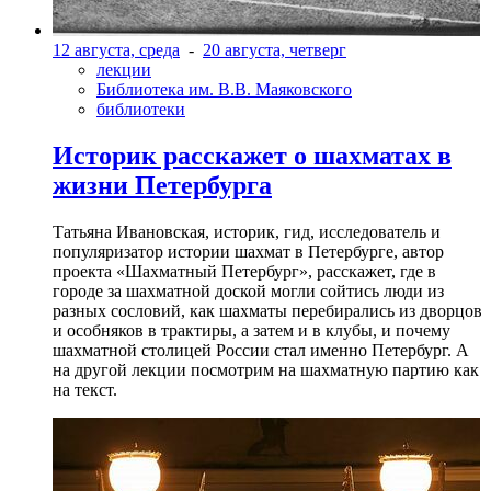
12 августа, среда
-
20 августа, четверг
лекции
Библиотека им. В.В. Маяковского
библиотеки
Историк расскажет о шахматах в
жизни Петербурга
Татьяна Ивановская, историк, гид, исследователь и
популяризатор истории шахмат в Петербурге, автор
проекта «Шахматный Петербург», расскажет, где в
городе за шахматной доской могли сойтись люди из
разных сословий, как шахматы перебирались из дворцов
и особняков в трактиры, а затем и в клубы, и почему
шахматной столицей России стал именно Петербург. А
на другой лекции посмотрим на шахматную партию как
на текст.