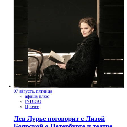
07 августа, пятница
афиша плюс
INDIGO
Прочее
Лев Лурье поговорит с Лизой
Боярской о Петербурге и театре