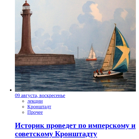
09 августа, воскресенье
лекции
Кронштадт
Прочее
Историк проведет по имперскому и
советскому Кронштадту