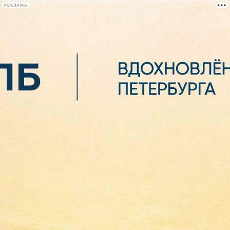
РЕКЛАМА
Афиша Plus
#телегид
Фонтанка.ру
Сегодня:
2026.08.07
02:26
Афиша Plus
кино
спектакли
выставки
концерты
лекции
книги
афиша плюс
новости
+