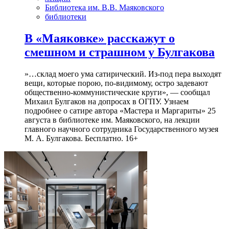
Библиотека им. В.В. Маяковского
библиотеки
В «Маяковке» расскажут о
смешном и страшном у Булгакова
»…склад моего ума сатирический. Из-под пера выходят
вещи, которые порою, по-видимому, остро задевают
общественно-коммунистические круги», — сообщал
Михаил Булгаков на допросах в ОГПУ. Узнаем
подробнее о сатире автора «Мастера и Маргариты» 25
августа в библиотеке им. Маяковского, на лекции
главного научного сотрудника Государственного музея
М. А. Булгакова. Бесплатно. 16+