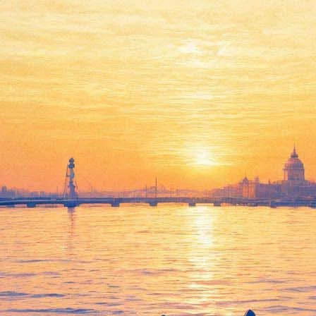
Шоу Джастина Бибера
«Believe»