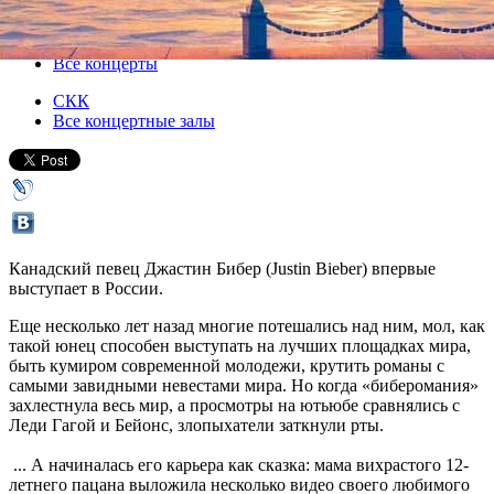
28 апреля 2013, воскресенье
,
19.00
Версия для печати
Все концерты
СКК
Все концертные залы
Канадский певец Джастин Бибер (Justin Bieber) впервые
выступает в России.
Еще несколько лет назад многие потешались над ним, мол, как
такой юнец способен выступать на лучших площадках мира,
быть кумиром современной молодежи, крутить романы с
самыми завидными невестами мира. Но когда «биберомания»
захлестнула весь мир, а просмотры на ютьюбе сравнялись с
Леди Гагой и Бейонс, злопыхатели заткнули рты.
... А начиналась его карьера как сказка: мама вихрастого 12-
летнего пацана выложила несколько видео своего любимого