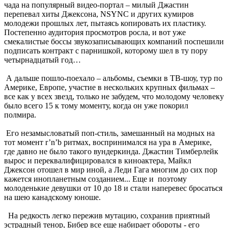
чада на популярный видео-портал – милый Джастин
перепевал хиты Джексона, NSYNC и других кумиров
молодежи прошлых лет, пытаясь копировать их пластику.
Постепенно аудитория просмотров росла, и вот уже
смекалистые боссы звукозаписывающих компаний поспешили
подписать контракт с парнишкой, которому шел в ту пору
четырнадцатый год…
А дальше пошло-поехало – альбомы, съемки в ТВ-шоу, тур по
Америке, Европе, участие в нескольких крупных фильмах –
все как у всех звезд, только не забудем, что молодому человеку
было всего 15 к тому моменту, когда он уже покорил
полмира.
Его незамысловатый поп-стиль, замешанный на модных на
тот момент r’n’b ритмах, воспринимался на ура в Америке,
где давно не было такого вундеркинда. Джастин Тимберлейк
вырос и переквалифицировался в киноактера, Майкл
Джексон отошел в мир иной, а Леди Гага многим до сих пор
кажется инопланетным созданием... Еще и поэтому
молоденькие девушки от 10 до 18 и стали наперевес бросаться
на шею канадскому юноше.
На редкость легко пережив мутацию, сохранив приятный
эстрадный тенор, Бибер все еще набирает обороты - его