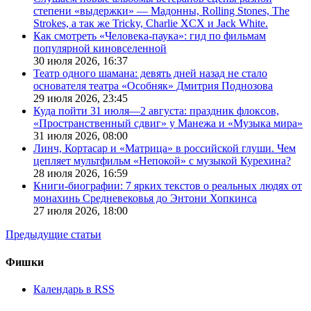
степени «выдержки» — Мадонны, Rolling Stones, The
Strokes, а так же Tricky, Charlie XCX и Jack White.
Как смотреть «Человека-паука»: гид по фильмам
популярной киновселенной
30 июля 2026,
16:37
Театр одного шамана: девять дней назад не стало
основателя театра «Особняк» Дмитрия Поднозова
29 июля 2026,
23:45
Куда пойти 31 июля—2 августа: праздник флоксов,
«Пространственный сдвиг» у Манежа и «Музыка мира»
31 июля 2026,
08:00
Линч, Кортасар и «Матрица» в российской глуши. Чем
цепляет мультфильм «Непокой» с музыкой Курехина?
28 июля 2026,
16:59
Книги-биографии: 7 ярких текстов о реальных людях от
монахинь Средневековья до Энтони Хопкинса
27 июля 2026,
18:00
Предыдущие статьи
Фишки
Календарь в RSS