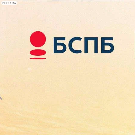
РЕКЛАМА
Афиша Plus
#телегид
Фонтанка.ру
Сегодня:
2026.08.09
06:07
Афиша Plus
кино
спектакли
выставки
концерты
лекции
книги
афиша плюс
новости
+