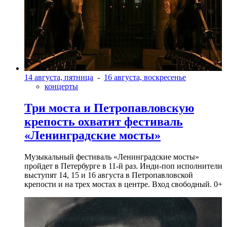
14 августа, пятница
-
16 августа, воскресенье
концерты
Три моста и Петропавловскую
крепость охватит фестиваль
«Ленинградские мосты»
Музыкальный фестиваль «Ленинградские мосты»
пройдет в Петербурге в 11-й раз. Инди-поп исполнители
выступят 14, 15 и 16 августа в Петропавловской
крепости и на трех мостах в центре. Вход свободный. 0+