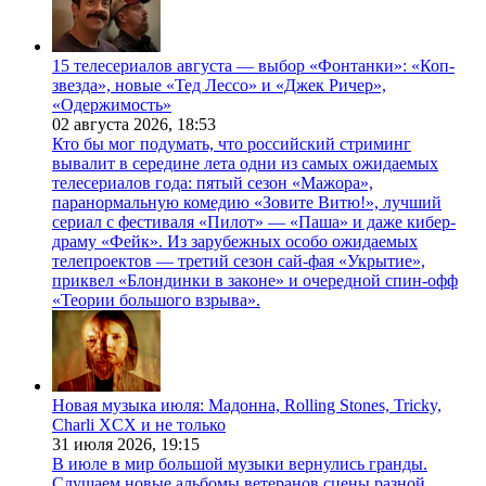
15 телесериалов августа — выбор «Фонтанки»: «Коп-
звезда», новые «Тед Лессо» и «Джек Ричер»,
«Одержимость»
02 августа 2026,
18:53
Кто бы мог подумать, что российский стриминг
вывалит в середине лета одни из самых ожидаемых
телесериалов года: пятый сезон «Мажора»,
паранормальную комедию «Зовите Витю!», лучший
сериал с фестиваля «Пилот» — «Паша» и даже кибер-
драму «Фейк». Из зарубежных особо ожидаемых
телепроектов — третий сезон сай-фая «Укрытие»,
приквел «Блондинки в законе» и очередной спин-офф
«Теории большого взрыва».
Новая музыка июля: Мадонна, Rolling Stones, Tricky,
Charli XCX и не только
31 июля 2026,
19:15
В июле в мир большой музыки вернулись гранды.
Слушаем новые альбомы ветеранов сцены разной