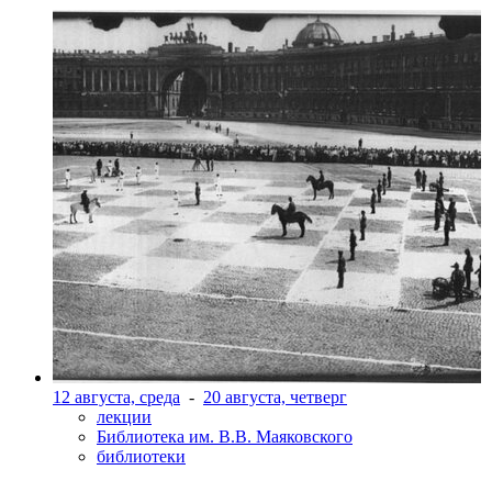
12 августа, среда
-
20 августа, четверг
лекции
Библиотека им. В.В. Маяковского
библиотеки