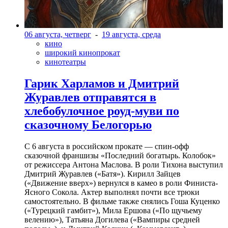
06 августа, четверг
-
19 августа, среда
кино
широкий кинопрокат
кинотеатры
Гарик Харламов и Дмитрий
Журавлев отправятся в
хлебобулочное роуд-муви по
сказочному Белогорью
С 6 августа в российском прокате — спин-офф
сказочной франшизы «Последний богатырь. Колобок»
от режиссера Антона Маслова. В роли Тихона выступил
Дмитрий Журавлев («Батя»). Кирилл Зайцев
(«Движение вверх») вернулся в камео в роли Финиста-
Ясного Сокола. Актер выполнял почти все трюки
самостоятельно. В фильме также снялись Гоша Куценко
(«Турецкий гамбит»), Мила Ершова («По щучьему
велению»), Татьяна Догилева («Вампиры средней