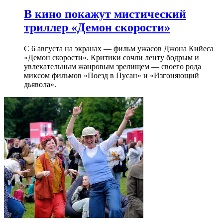
В кино покажут мистический
триллер «Демон скорости»
С 6 августа на экранах — фильм ужасов Джона Кийеса
«Демон скорости». Критики сочли ленту бодрым и
увлекательным жанровым зрелищeм — своего рода
миксом фильмов «Поезд в Пусан» и «Изгоняющий
дьявола».