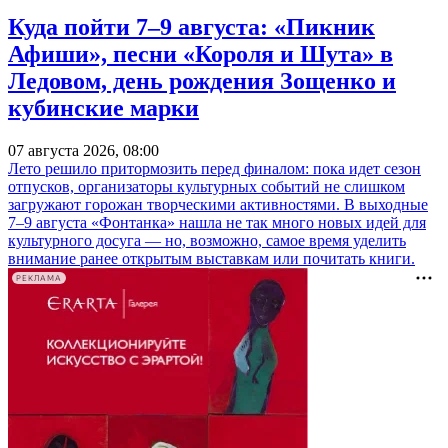
Куда пойти 7–9 августа: «Пикник
Афиши», песни «Короля и Шута» в
Ледовом, день рождения Зощенко и
кубинские марки
07 августа 2026, 08:00
Лето решило притормозить перед финалом: пока идет сезон
отпусков, организаторы культурных событий не слишком
загружают горожан творческими активностями. В выходные
7–9 августа «Фонтанка» нашла не так много новых идей для
культурного досуга — но, возможно, самое время уделить
внимание ранее открытым выставкам или почитать книги.
РЕКЛАМА