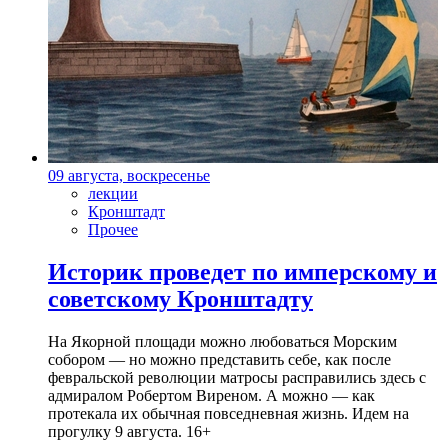
09 августа, воскресенье
лекции
Кронштадт
Прочее
Историк проведет по имперскому и
советскому Кронштадту
На Якорной площади можно любоваться Морским
собором — но можно представить себе, как после
февральской революции матросы расправились здесь с
адмиралом Робертом Виреном. А можно — как
протекала их обычная повседневная жизнь. Идем на
прогулку 9 августа. 16+