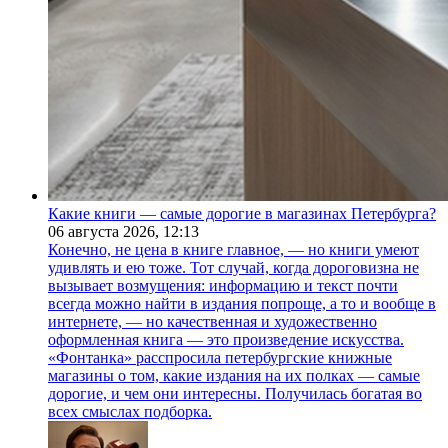
Какие книги — самые дорогие в магазинах Петербурга?
06 августа 2026,
12:13
Конечно, не цена в книге главное, — но книги умеют
удивлять и ею тоже. Тот случай, когда дороговизна не
вызывает возмущения: информацию и текст почти
всегда можно найти в издания попроще, а то и вообще в
интернете, — но качественная и художественно
оформленная книга — это произведение искусства.
«Фонтанка» расспросила петербургские книжные
магазины о том, какие издания на их полках — самые
дорогие, и чем они интересны. Получилась богатая во
всех смыслах подборка.