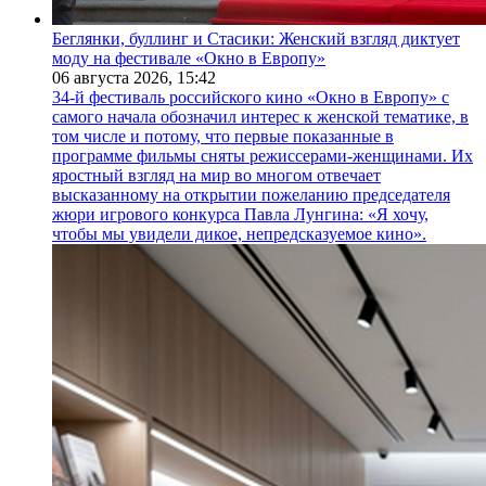
Беглянки, буллинг и Стасики: Женский взгляд диктует
моду на фестивале «Окно в Европу»
06 августа 2026,
15:42
34-й фестиваль российского кино «Окно в Европу» с
самого начала обозначил интерес к женской тематике, в
том числе и потому, что первые показанные в
программе фильмы сняты режиссерами-женщинами. Их
яростный взгляд на мир во многом отвечает
высказанному на открытии пожеланию председателя
жюри игрового конкурса Павла Лунгина: «Я хочу,
чтобы мы увидели дикое, непредсказуемое кино».