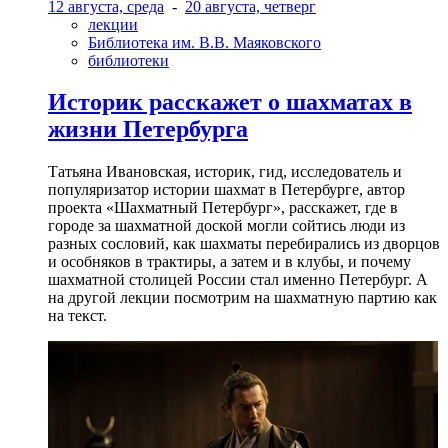
12 августа, среда
-
20 августа, четверг
лекции
Библиотека им. В.В. Маяковского
библиотеки
Историк расскажет о шахматах в
жизни Петербурга
Татьяна Ивановская, историк, гид, исследователь и
популяризатор истории шахмат в Петербурге, автор
проекта «Шахматный Петербург», расскажет, где в
городе за шахматной доской могли сойтись люди из
разных сословий, как шахматы перебирались из дворцов
и особняков в трактиры, а затем и в клубы, и почему
шахматной столицей России стал именно Петербург. А
на другой лекции посмотрим на шахматную партию как
на текст.