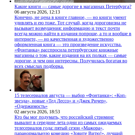
Какие книги — самые дорогие в магазинах Петербурга?
06 августа 2026,
12:13
Конечно, не цена в книге главное, — но книги умеют
удивлять и ею тоже. Тот случай, когда дороговизна не
вызывает возмущения: информацию и текст почти
всегда можно найти в издания попроще, а то и вообще в
интернете, — но качественная и художественно
оформленная книга — это произведение искусства.
«Фонтанка» расспросила петербургские книжные
магазины о том, какие издания на их полках — самые
дорогие, и чем они интересны. Получилась богатая во
всех смыслах подборка.
15 телесериалов августа — выбор «Фонтанки»: «Коп-
звезда», новые «Тед Лессо» и «Джек Ричер»,
«Одержимость»
02 августа 2026,
18:53
Кто бы мог подумать, что российский стриминг
вывалит в середине лета одни из самых ожидаемых
телесериалов года: пятый сезон «Мажора»,
паранормальную комедию «Зовите Витю!», лучший