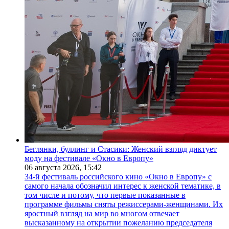
Беглянки, буллинг и Стасики: Женский взгляд диктует
моду на фестивале «Окно в Европу»
06 августа 2026,
15:42
34-й фестиваль российского кино «Окно в Европу» с
самого начала обозначил интерес к женской тематике, в
том числе и потому, что первые показанные в
программе фильмы сняты режиссерами-женщинами. Их
яростный взгляд на мир во многом отвечает
высказанному на открытии пожеланию председателя