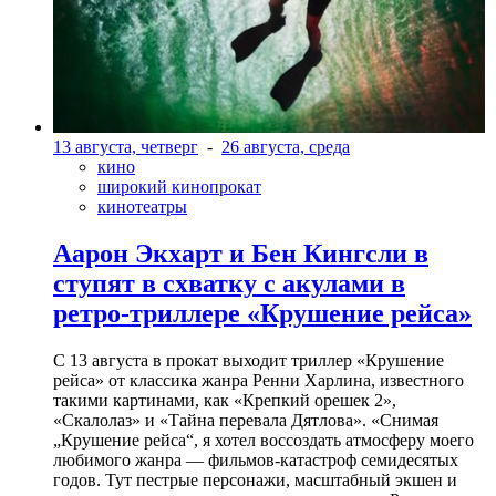
13 августа, четверг
-
26 августа, среда
кино
широкий кинопрокат
кинотеатры
Аарон Экхарт и Бен Кингсли в
ступят в схватку с акулами в
ретро-триллере «Крушение рейса»
С 13 августа в прокат выходит триллер «Крушение
рейса» от классика жанра Ренни Харлина, известного
такими картинами, как «Крепкий орешек 2»,
«Скалолаз» и «Тайна перевала Дятлова». «Снимая
„Крушение рейса“, я хотел воссоздать атмосферу моего
любимого жанра — фильмов-катастроф семидесятых
годов. Тут пестрые персонажи, масштабный экшен и