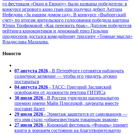
го фестиваля «Окно в Европу» были названы победители: в
конкурсе игрового кино гран-при получил дебют Антона
Нефедова «За нашим домом сад». В конкурсе «Выборгский
счет» по итогам зрительского голосования победила картина
Юлии Трофимовой «Как пережить брак». Диплом победителя
рейтинга кинокритиков и денежный приз Гильдии
продюсеров достался комедийному триллеру «Темные мысли»
Владислава Малахова.
Новости
07 августа 2026
- В Петербурге готовятся наблюдать
солнечное затмение — чтобы его увидеть, нужно
постараться
04 августа 2026
- ТАСС: Григорий Заславский
освобожден от должности ректора ГИТИСа
30 июля 2026
- В России учредили национальную
премию имени Майи Плисецкой, лауреаты вместе
поставят балет
29 июля 2026
- Эрмитаж защитится от самозванцев —
его имя стало «общеизвестным товарным знаком»
27 июля 2026
- Книжный фестиваль «Фонарь» примет
книги в хорошем состоянии на благотворительную