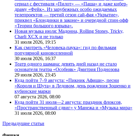
сериал с фестиваля «Пилот» — «Паша» и даже кибер-
драму «Фейк». Из зарубежных особо ожидаемых
телепроектов — третий сезон сай-фая «Укрытие»,
приквел «Блондинки в законе» и очередной спин-офф
«Теории большого взрыва».
Новая музыка июля: Мадонна, Rolling Stones, Tricky,
Charli XCX и не только
31 июля 2026,
19:15
Как смотреть «Человека-паука»: гид по фильмам
популярной киновселенной
30 июля 2026,
16:37
Театр одного шамана: девять дней назад не стало
основателя театра «Особняк» Дмитрия Поднозова
29 июля 2026,
23:45
Куда пойти 7–9 августа: «Пикник Афиши», песни
«Короля и Шута» в Ледовом, день рождения Зощенко и
кубинские марки
07 августа 2026,
08:00
Куда пойти 31 июля—2 августа: праздник флоксов,
«Пространственный сдвиг» у Манежа и «Музыка мира»
31 июля 2026,
08:00
Предыдущие статьи
Фишки