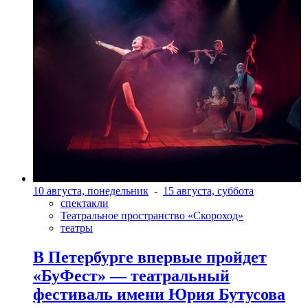
10 августа, понедельник
-
15 августа, суббота
спектакли
Театральное пространство «Скороход»
театры
В Петербурге впервые пройдет
«БуФест» — театральный
фестиваль имени Юрия Бутусова