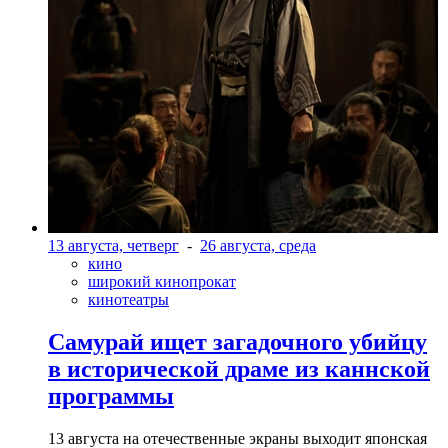
13 августа, четверг
-
26 августа, среда
кино
широкий кинопрокат
кинотеатры
Самурай ищет загадочного убийцу
в исторической драме из каннской
программы
13 августа на отечественные экраны выходит японская