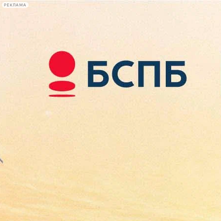
РЕКЛАМА
Афиша Plus
#телегид
Фонтанка.ру
Сегодня:
2026.08.10
22:33
Афиша Plus
кино
спектакли
выставки
концерты
лекции
книги
афиша плюс
новости
+