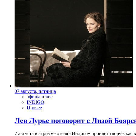
07 августа, пятница
афиша плюс
INDIGO
Прочее
Лев Лурье поговорит с Лизой Боярск
7 августа в атриуме отеля «Индиго» пройдет творческая 