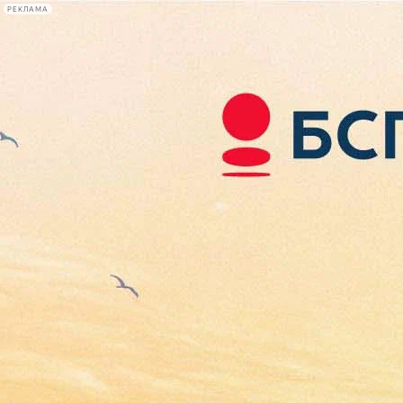
РЕКЛАМА
Афиша Plus
#телегид
Фонтанка.ру
Сегодня:
2026.08.07
00:19
Афиша Plus
кино
спектакли
выставки
концерты
лекции
книги
афиша плюс
новости
+