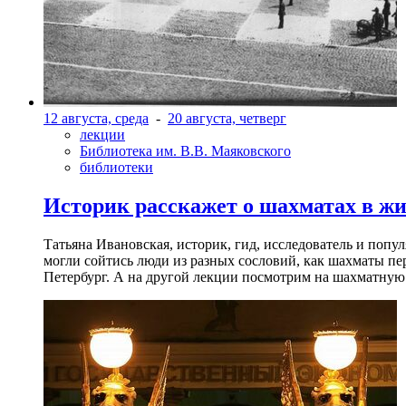
12 августа, среда
-
20 августа, четверг
лекции
Библиотека им. В.В. Маяковского
библиотеки
Историк расскажет о шахматах в ж
Татьяна Ивановская, историк, гид, исследователь и попу
могли сойтись люди из разных сословий, как шахматы пер
Петербург. А на другой лекции посмотрим на шахматную 