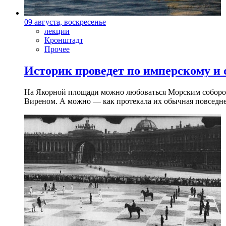
09 августа, воскресенье
лекции
Кронштадт
Прочее
Историк проведет по имперскому и
На Якорной площади можно любоваться Морским собором 
Виреном. А можно — как протекала их обычная повседнев