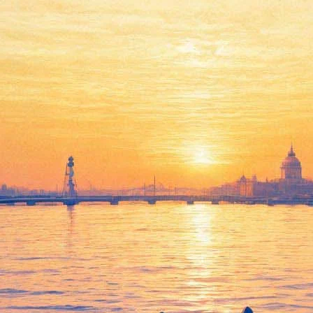
Показ документального
фильма «Иосиф Бродский: в
тюрьме широт»