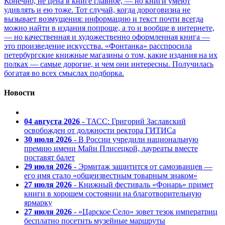
Конечно, не цена в книге главное, — но книги умеют
удивлять и ею тоже. Тот случай, когда дороговизна не
вызывает возмущения: информацию и текст почти всегда
можно найти в издания попроще, а то и вообще в интернете,
— но качественная и художественно оформленная книга —
это произведение искусства. «Фонтанка» расспросила
петербургские книжные магазины о том, какие издания на их
полках — самые дорогие, и чем они интересны. Получилась
богатая во всех смыслах подборка.
Новости
04 августа 2026
- ТАСС: Григорий Заславский
освобожден от должности ректора ГИТИСа
30 июля 2026
- В России учредили национальную
премию имени Майи Плисецкой, лауреаты вместе
поставят балет
29 июля 2026
- Эрмитаж защитится от самозванцев —
его имя стало «общеизвестным товарным знаком»
27 июля 2026
- Книжный фестиваль «Фонарь» примет
книги в хорошем состоянии на благотворительную
ярмарку
27 июля 2026
- «Царское Село» зовет тезок императриц
бесплатно посетить музейные маршруты