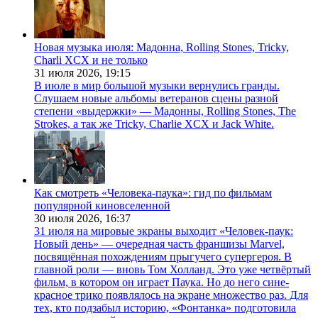
Новая музыка июля: Мадонна, Rolling Stones, Tricky,
Charli XCX и не только
31 июля 2026,
19:15
В июле в мир большой музыки вернулись гранды.
Слушаем новые альбомы ветеранов сцены разной
степени «выдержки» — Мадонны, Rolling Stones, The
Strokes, а так же Tricky, Charlie XCX и Jack White.
Как смотреть «Человека-паука»: гид по фильмам
популярной киновселенной
30 июля 2026,
16:37
31 июля на мировые экраны выходит «Человек-паук:
Новый день» — очередная часть франшизы Marvel,
посвящённая похождениям прыгучего супергероя. В
главной роли — вновь Том Холланд. Это уже четвёртый
фильм, в котором он играет Паука. Но до него сине-
красное трико появлялось на экране множество раз. Для
тех, кто подзабыл историю, «Фонтанка» подготовила