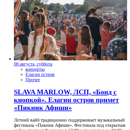
08 августа, суббота
концерты
Елагин остров
Прочее
SLAVA MARLOW, ЛСП, «Бонд с
кнопкой». Елагин остров примет
«Пикник Афиши»
Летний вайб традиционно поддерживает музыкальный
фестиваль «Пикник Афиши». Фестиваль под открытым