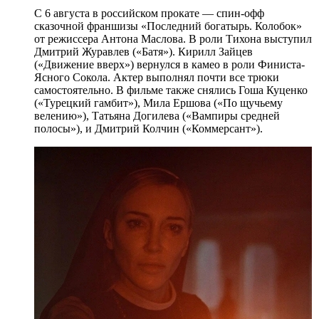
С 6 августа в российском прокате — спин-офф
сказочной франшизы «Последний богатырь. Колобок»
от режиссера Антона Маслова. В роли Тихона выступил
Дмитрий Журавлев («Батя»). Кирилл Зайцев
(«Движение вверх») вернулся в камео в роли Финиста-
Ясного Сокола. Актер выполнял почти все трюки
самостоятельно. В фильме также снялись Гоша Куценко
(«Турецкий гамбит»), Мила Ершова («По щучьему
велению»), Татьяна Догилева («Вампиры средней
полосы»), и Дмитрий Колчин («Коммерсант»).