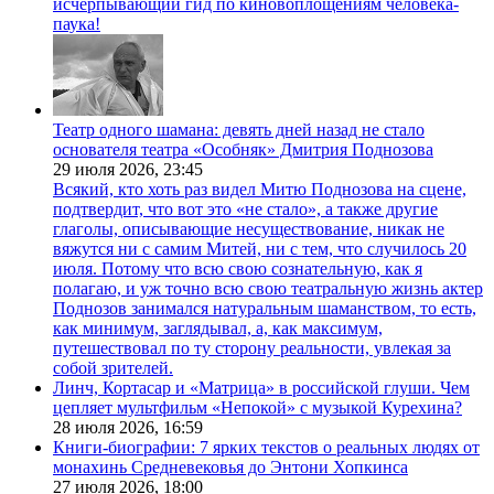
исчерпывающий гид по киновоплощениям человека-
паука!
Театр одного шамана: девять дней назад не стало
основателя театра «Особняк» Дмитрия Поднозова
29 июля 2026,
23:45
Всякий, кто хоть раз видел Митю Поднозова на сцене,
подтвердит, что вот это «не стало», а также другие
глаголы, описывающие несуществование, никак не
вяжутся ни с самим Митей, ни с тем, что случилось 20
июля. Потому что всю свою сознательную, как я
полагаю, и уж точно всю свою театральную жизнь актер
Поднозов занимался натуральным шаманством, то есть,
как минимум, заглядывал, а, как максимум,
путешествовал по ту сторону реальности, увлекая за
собой зрителей.
Линч, Кортасар и «Матрица» в российской глуши. Чем
цепляет мультфильм «Непокой» с музыкой Курехина?
28 июля 2026,
16:59
Книги-биографии: 7 ярких текстов о реальных людях от
монахинь Средневековья до Энтони Хопкинса
27 июля 2026,
18:00