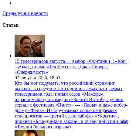
Предыдущие новости
Статьи
15 телесериалов августа — выбор «Фонтанки»: «Коп-
звезда», новые «Тед Лессо» и «Джек Ричер»,
«Одержимость»
02 августа 2026,
18:53
Кто бы мог подумать, что российский стриминг
вывалит в середине лета одни из самых ожидаемых
телесериалов года: пятый сезон «Мажора»,
паранормальную комедию «Зовите Витю!», лучший
сериал с фестиваля «Пилот» — «Паша» и даже кибер-
драму «Фейк». Из зарубежных особо ожидаемых
телепроектов — третий сезон сай-фая «Укрытие»,
приквел «Блондинки в законе» и очередной спин-офф
«Теории большого взрыва».