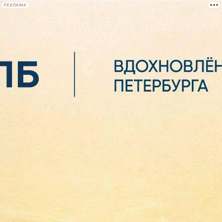
РЕКЛАМА
Афиша Plus
#телегид
Фонтанка.ру
Сегодня:
2026.08.06
13:49
Афиша Plus
кино
спектакли
выставки
концерты
лекции
книги
афиша плюс
новости
+