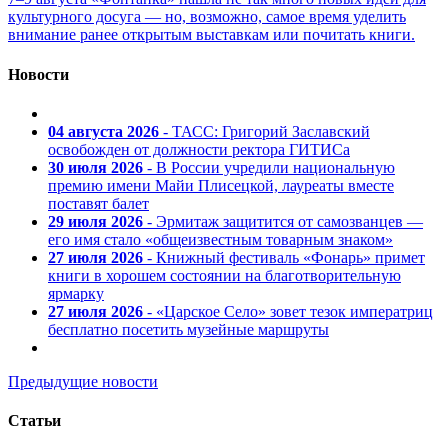
культурного досуга — но, возможно, самое время уделить
внимание ранее открытым выставкам или почитать книги.
Новости
04 августа 2026
- ТАСС: Григорий Заславский
освобожден от должности ректора ГИТИСа
30 июля 2026
- В России учредили национальную
премию имени Майи Плисецкой, лауреаты вместе
поставят балет
29 июля 2026
- Эрмитаж защитится от самозванцев —
его имя стало «общеизвестным товарным знаком»
27 июля 2026
- Книжный фестиваль «Фонарь» примет
книги в хорошем состоянии на благотворительную
ярмарку
27 июля 2026
- «Царское Село» зовет тезок императриц
бесплатно посетить музейные маршруты
Предыдущие новости
Статьи