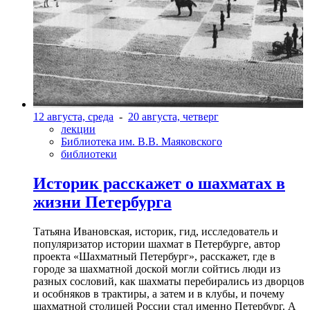
12 августа, среда
-
20 августа, четверг
лекции
Библиотека им. В.В. Маяковского
библиотеки
Историк расскажет о шахматах в
жизни Петербурга
Татьяна Ивановская, историк, гид, исследователь и
популяризатор истории шахмат в Петербурге, автор
проекта «Шахматный Петербург», расскажет, где в
городе за шахматной доской могли сойтись люди из
разных сословий, как шахматы перебирались из дворцов
и особняков в трактиры, а затем и в клубы, и почему
шахматной столицей России стал именно Петербург. А