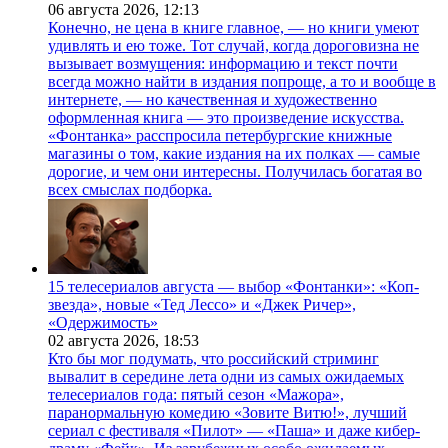
06 августа 2026,
12:13
Конечно, не цена в книге главное, — но книги умеют
удивлять и ею тоже. Тот случай, когда дороговизна не
вызывает возмущения: информацию и текст почти
всегда можно найти в издания попроще, а то и вообще в
интернете, — но качественная и художественно
оформленная книга — это произведение искусства.
«Фонтанка» расспросила петербургские книжные
магазины о том, какие издания на их полках — самые
дорогие, и чем они интересны. Получилась богатая во
всех смыслах подборка.
15 телесериалов августа — выбор «Фонтанки»: «Коп-
звезда», новые «Тед Лессо» и «Джек Ричер»,
«Одержимость»
02 августа 2026,
18:53
Кто бы мог подумать, что российский стриминг
вывалит в середине лета одни из самых ожидаемых
телесериалов года: пятый сезон «Мажора»,
паранормальную комедию «Зовите Витю!», лучший
сериал с фестиваля «Пилот» — «Паша» и даже кибер-