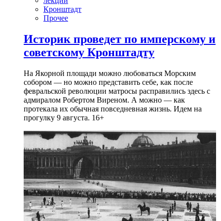
лекции
Кронштадт
Прочее
Историк проведет по имперскому и
советскому Кронштадту
На Якорной площади можно любоваться Морским
собором — но можно представить себе, как после
февральской революции матросы расправились здесь с
адмиралом Робертом Виреном. А можно — как
протекала их обычная повседневная жизнь. Идем на
прогулку 9 августа. 16+