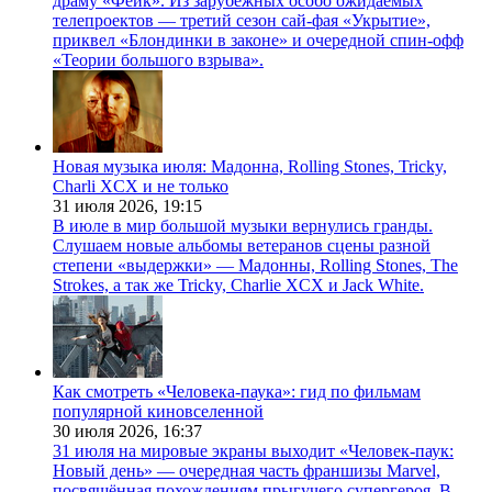
драму «Фейк». Из зарубежных особо ожидаемых
телепроектов — третий сезон сай-фая «Укрытие»,
приквел «Блондинки в законе» и очередной спин-офф
«Теории большого взрыва».
Новая музыка июля: Мадонна, Rolling Stones, Tricky,
Charli XCX и не только
31 июля 2026,
19:15
В июле в мир большой музыки вернулись гранды.
Слушаем новые альбомы ветеранов сцены разной
степени «выдержки» — Мадонны, Rolling Stones, The
Strokes, а так же Tricky, Charlie XCX и Jack White.
Как смотреть «Человека-паука»: гид по фильмам
популярной киновселенной
30 июля 2026,
16:37
31 июля на мировые экраны выходит «Человек-паук:
Новый день» — очередная часть франшизы Marvel,
посвящённая похождениям прыгучего супергероя. В