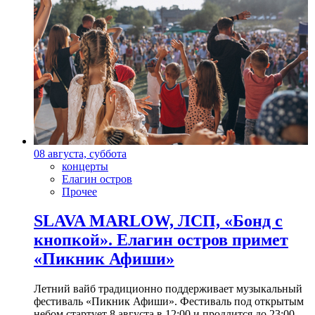
08 августа, суббота
концерты
Елагин остров
Прочее
SLAVA MARLOW, ЛСП, «Бонд с
кнопкой». Елагин остров примет
«Пикник Афиши»
Летний вайб традиционно поддерживает музыкальный
фестиваль «Пикник Афиши». Фестиваль под открытым
небом стартует 8 августа в 12:00 и продлится до 23:00.