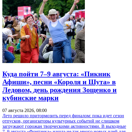
Куда пойти 7–9 августа: «Пикник
Афиши», песни «Короля и Шута» в
Ледовом, день рождения Зощенко и
кубинские марки
07 августа 2026, 08:00
Лето решило притормозить перед финалом: пока идет сезон
отпусков, организаторы культурных событий не слишком
загружают горожан творческими активностями. В выходные
7–9 августа «Фонтанка» нашла не так много новых идей для