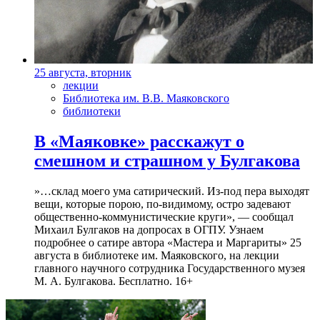
25 августа, вторник
лекции
Библиотека им. В.В. Маяковского
библиотеки
В «Маяковке» расскажут о
смешном и страшном у Булгакова
»…склад моего ума сатирический. Из-под пера выходят
вещи, которые порою, по-видимому, остро задевают
общественно-коммунистические круги», — сообщал
Михаил Булгаков на допросах в ОГПУ. Узнаем
подробнее о сатире автора «Мастера и Маргариты» 25
августа в библиотеке им. Маяковского, на лекции
главного научного сотрудника Государственного музея
М. А. Булгакова. Бесплатно. 16+