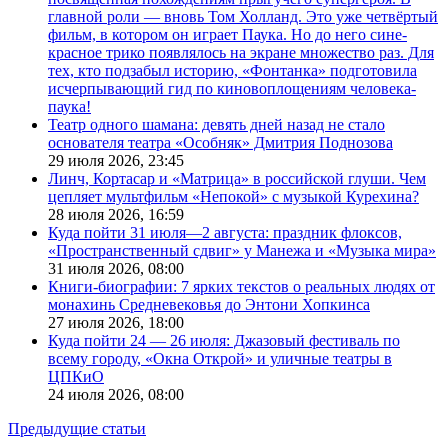
главной роли — вновь Том Холланд. Это уже четвёртый
фильм, в котором он играет Паука. Но до него сине-
красное трико появлялось на экране множество раз. Для
тех, кто подзабыл историю, «Фонтанка» подготовила
исчерпывающий гид по киновоплощениям человека-
паука!
Театр одного шамана: девять дней назад не стало
основателя театра «Особняк» Дмитрия Поднозова
29 июля 2026,
23:45
Линч, Кортасар и «Матрица» в российской глуши. Чем
цепляет мультфильм «Непокой» с музыкой Курехина?
28 июля 2026,
16:59
Куда пойти 31 июля—2 августа: праздник флоксов,
«Пространственный сдвиг» у Манежа и «Музыка мира»
31 июля 2026,
08:00
Книги-биографии: 7 ярких текстов о реальных людях от
монахинь Средневековья до Энтони Хопкинса
27 июля 2026,
18:00
Куда пойти 24 — 26 июля: Джазовый фестиваль по
всему городу, «Окна Открой» и уличные театры в
ЦПКиО
24 июля 2026,
08:00
Предыдущие статьи