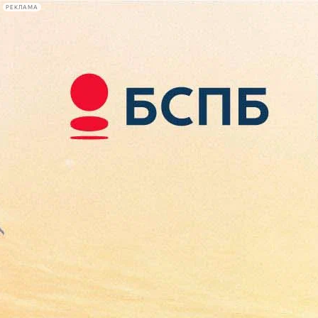
РЕКЛАМА
Афиша Plus
#телегид
Фонтанка.ру
Сегодня:
2026.08.07
13:34
Афиша Plus
кино
спектакли
выставки
концерты
лекции
книги
афиша плюс
новости
+