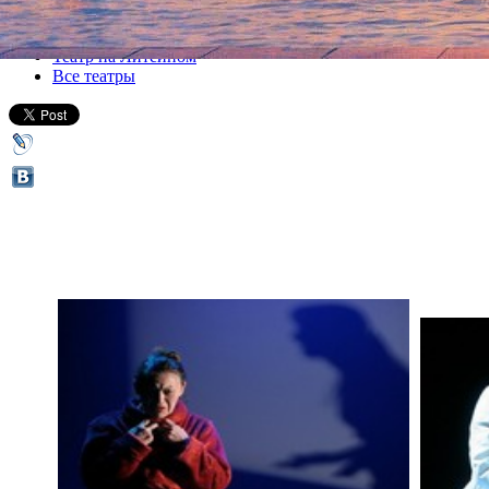
Все спектакли
Театр на Литейном
Все театры