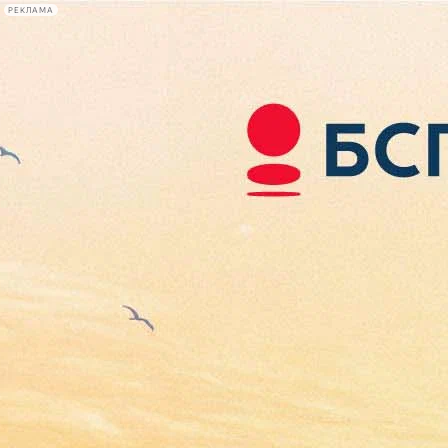
РЕКЛАМА
Афиша Plus
#телегид
Фонтанка.ру
Сегодня:
2026.08.09
10:54
Афиша Plus
кино
спектакли
выставки
концерты
лекции
книги
афиша плюс
новости
+