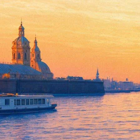
Спектакль «NIGHT and DAY» в
03 декабря 2012, понедельник
,
19.00
Версия для печати