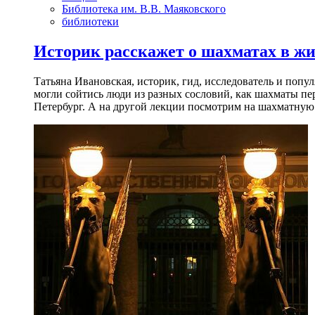
Библиотека им. В.В. Маяковского
библиотеки
Историк расскажет о шахматах в ж
Татьяна Ивановская, историк, гид, исследователь и попу
могли сойтись люди из разных сословий, как шахматы пер
Петербург. А на другой лекции посмотрим на шахматную 