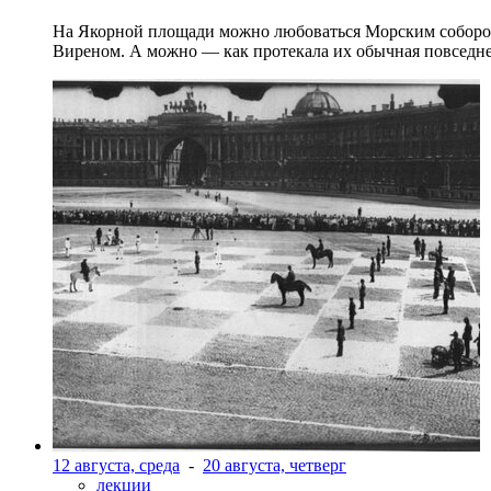
На Якорной площади можно любоваться Морским собором 
Виреном. А можно — как протекала их обычная повседнев
12 августа, среда
-
20 августа, четверг
лекции