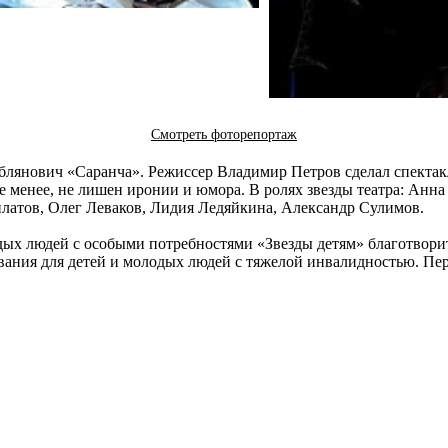
Смотреть фоторепортаж
рблянович «Саранча». Режиссер Владимир Петров сделал спекта
не менее, не лишен иронии и юмора. В ролях звезды театра: Анн
атов, Олег Леваков, Лидия Ледяйкина, Александр Сулимов.
дых людей с особыми потребностями «Звезды детям» благотвори
вания для детей и молодых людей с тяжелой инвалидностью. Пе