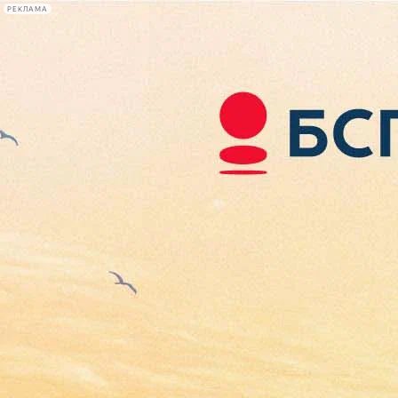
РЕКЛАМА
Афиша Plus
#телегид
Фонтанка.ру
Сегодня:
2026.08.06
22:37
Афиша Plus
кино
спектакли
выставки
концерты
лекции
книги
афиша плюс
новости
+