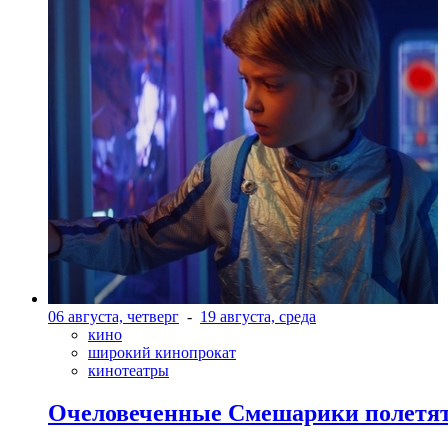
06 августа, четверг
-
19 августа, среда
кино
широкий кинопрокат
кинотеатры
Очеловеченные Смешарики полетят