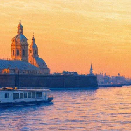
Встреча с Вячеславом Калики
остров»