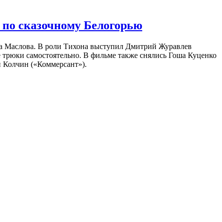
 по сказочному Белогорью
на Маслова. В роли Тихона выступил Дмитрий Журавлев
е трюки самостоятельно. В фильме также снялись Гоша Куценко
 Колчин («Коммерсант»).