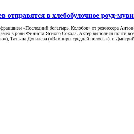
 отправятся в хлебобулочное роуд-муви
й франшизы «Последний богатырь. Колобок» от режиссера Анто
 камео в роли Финиста-Ясного Сокола. Актер выполнял почти вс
ю»), Татьяна Догилева («Вампиры средней полосы»), и Дмитрий