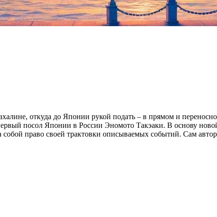
алине, откуда до Японии рукой подать – в прямом и переносном
к первый посол Японии в России Эномото Такэаки. В основу нов
 собой право своей трактовки описываемых событий. Сам автор