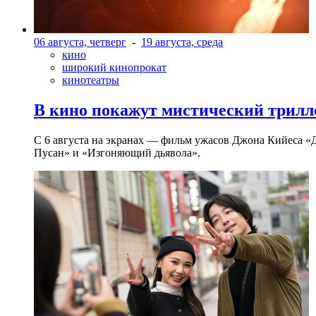
06 августа, четверг
-
19 августа, среда
кино
широкий кинопрокат
кинотеатры
В кино покажут мистический трилл
С 6 августа на экранах — фильм ужасов Джона Кийеса «
Пусан» и «Изгоняющий дьявола».