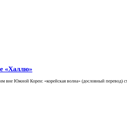
не «Халлю»
огим вне Южной Кореи: «корейская волна» (дословный перевод)