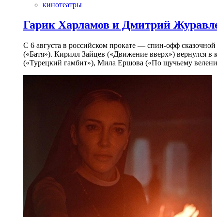
кинотеатры
Гарик Харламов и Дмитрий Журавлев
С 6 августа в российском прокате — спин-офф сказочно
(«Батя»). Кирилл Зайцев («Движение вверх») вернулся в
(«Турецкий гамбит»), Мила Ершова («По щучьему велени