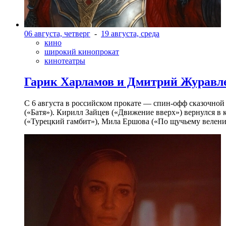
06 августа, четверг
-
19 августа, среда
кино
широкий кинопрокат
кинотеатры
Гарик Харламов и Дмитрий Журавлев
С 6 августа в российском прокате — спин-офф сказочно
(«Батя»). Кирилл Зайцев («Движение вверх») вернулся в
(«Турецкий гамбит»), Мила Ершова («По щучьему велени