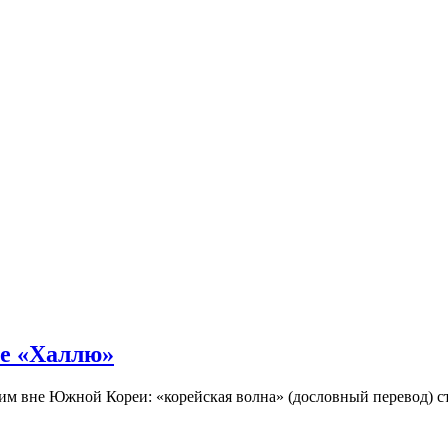
не «Халлю»
огим вне Южной Кореи: «корейская волна» (дословный перевод)