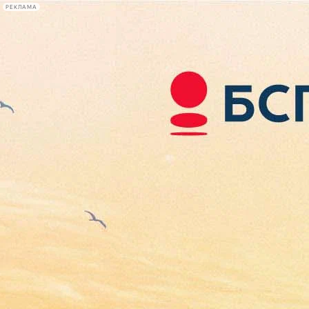
РЕКЛАМА
Афиша Plus
#телегид
Фонтанка.ру
Сегодня:
2026.08.06
17:51
Афиша Plus
кино
спектакли
выставки
концерты
лекции
книги
афиша плюс
новости
+