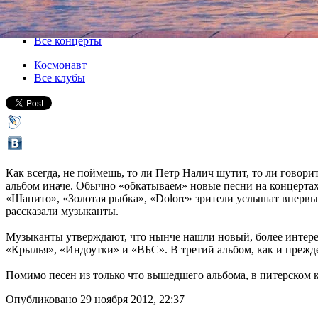
30 ноября 2012, пятница
,
19.00
Версия для печати
Все концерты
Космонавт
Все клубы
Как всегда, не поймешь, то ли Петр Налич шутит, то ли говор
альбом иначе. Обычно «обкатываем» новые песни на концертах, н
«Шапито», «Золотая рыбка», «Dolore» зрители услышат впервые. 
рассказали музыканты.
Музыканты утверждают, что нынче нашли новый, более интересн
«Крылья», «Индоутки» и «ВБС». В третий альбом, как и прежде
Помимо песен из только что вышедшего альбома, в питерском
Опубликовано 29 ноября 2012, 22:37