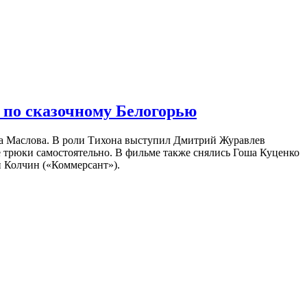
 по сказочному Белогорью
на Маслова. В роли Тихона выступил Дмитрий Журавлев
е трюки самостоятельно. В фильме также снялись Гоша Куценко
 Колчин («Коммерсант»).