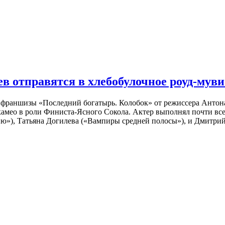
 отправятся в хлебобулочное роуд-муви
й франшизы «Последний богатырь. Колобок» от режиссера Анто
 камео в роли Финиста-Ясного Сокола. Актер выполнял почти вс
ю»), Татьяна Догилева («Вампиры средней полосы»), и Дмитрий