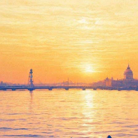
ектива Петра Налича". Презен