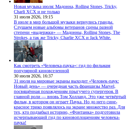
Новая музыка июля: Мадонна, Rolling Stones, Tricky,
Charli XCX и не только
31 июля 2026,
19:15
В июле в мир большой музыки вернулись гранды.
Слушаем новые альбомы ветеранов сцены разной
степени «выдержки» — Мадонны, Rolling Stones, The
Strokes, а так же Tricky, Charlie XCX и Jack White.
Как смотреть «Человека-паука»: гид по фильмам
популярной киновселенной
30 июля 2026,
16:37
31 июля на мировые экраны выходит «Человек-паук:
Новый день» — очередная часть франшизы Marvel,
посвящённая похождениям прыгучего супергероя. В
главной роли — вновь Том Холланд. Это уже четвёртый
фильм, в котором он играет Паука. Но до него сине-
красное трико появлялось на экране множество раз. Для
тех, кто подзабыл историю, «Фонтанка» подготовила
исчерпывающий гид по киновоплощениям человека-
паука!