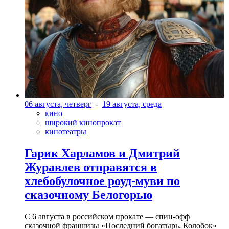
06 августа, четверг
-
19 августа, среда
кино
широкий кинопрокат
кинотеатры
Гарик Харламов и Дмитрий
Журавлев отправятся в
хлебобулочное роуд-муви по
сказочному Белогорью
С 6 августа в российском прокате — спин-офф
сказочной франшизы «Последний богатырь. Колобок»