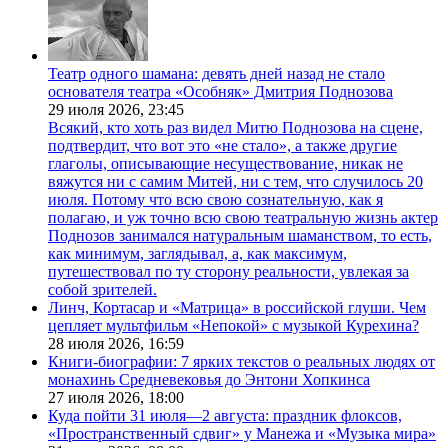
Театр одного шамана: девять дней назад не стало
основателя театра «Особняк» Дмитрия Поднозова
29 июля 2026,
23:45
Всякий, кто хоть раз видел Митю Поднозова на сцене,
подтвердит, что вот это «не стало», а также другие
глаголы, описывающие несуществование, никак не
вяжутся ни с самим Митей, ни с тем, что случилось 20
июля. Потому что всю свою сознательную, как я
полагаю, и уж точно всю свою театральную жизнь актер
Поднозов занимался натуральным шаманством, то есть,
как минимум, заглядывал, а, как максимум,
путешествовал по ту сторону реальности, увлекая за
собой зрителей.
Линч, Кортасар и «Матрица» в российской глуши. Чем
цепляет мультфильм «Непокой» с музыкой Курехина?
28 июля 2026,
16:59
Книги-биографии: 7 ярких текстов о реальных людях от
монахинь Средневековья до Энтони Хопкинса
27 июля 2026,
18:00
Куда пойти 31 июля—2 августа: праздник флоксов,
«Пространственный сдвиг» у Манежа и «Музыка мира»