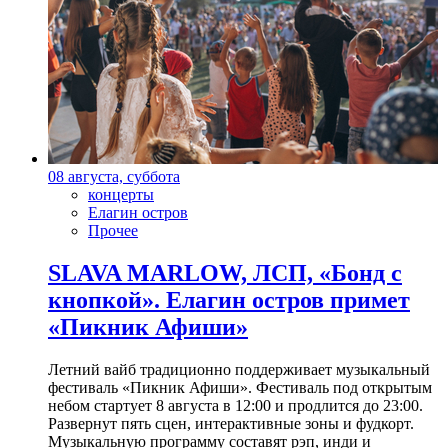
08 августа, суббота
концерты
Елагин остров
Прочее
SLAVA MARLOW, ЛСП, «Бонд с
кнопкой». Елагин остров примет
«Пикник Афиши»
Летний вайб традиционно поддерживает музыкальный
фестиваль «Пикник Афиши». Фестиваль под открытым
небом стартует 8 августа в 12:00 и продлится до 23:00.
Развернут пять сцен, интерактивные зоны и фудкорт.
Музыкальную программу составят рэп, инди и