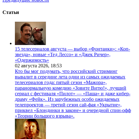
Статьи
15 телесериалов августа — выбор «Фонтанки»: «Коп-
звезда», новые «Тед Лессо» и «Джек Ричер»,
«Одержимость»
02 августа 2026,
18:53
Кто бы мог подумать, что российский стриминг
вывалит в середине лета одни из самых ожидаемых
телесериалов года: пятый сезон «Мажора»,
паранормальную комедию «Зовите Витю!», лучший
сериал с фестиваля «Пилот» — «Паша» и даже кибер-
драму «Фейк». Из зарубежных особо ожидаемых
телепроектов — третий сезон сай-фая «Укрытие»,
приквел «Блондинки в законе» и очередной спин-офф
«Теории большого взрыва».