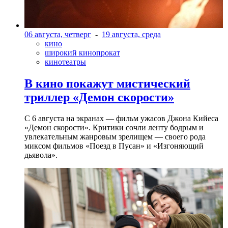
06 августа, четверг
-
19 августа, среда
кино
широкий кинопрокат
кинотеатры
В кино покажут мистический
триллер «Демон скорости»
С 6 августа на экранах — фильм ужасов Джона Кийеса
«Демон скорости». Критики сочли ленту бодрым и
увлекательным жанровым зрелищeм — своего рода
миксом фильмов «Поезд в Пусан» и «Изгоняющий
дьявола».