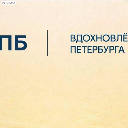
РЕКЛАМА
Афиша Plus
#телегид
Фонтанка.ру
Сегодня:
2026.08.06
20:41
Афиша Plus
кино
спектакли
выставки
концерты
лекции
книги
афиша плюс
новости
+