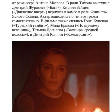
от режиссера Антона Маслова. В роли Тихона выступил
Дмитрий Журавлев («Батя»). Кирилл Зайцев
(«Движение вверх») вернулся в камео в роли Финиста-
Ясного Сокола. Актер выполнял почти все трюки
самостоятельно. В фильме также снялись Гоша Куценко
(«Турецкий гамбит»), Мила Ершова («По щучьему
велению»), Татьяна Догилева («Вампиры средней
полосы»), и Дмитрий Колчин («Коммерсант»).