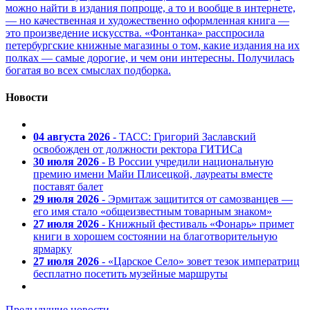
можно найти в издания попроще, а то и вообще в интернете,
— но качественная и художественно оформленная книга —
это произведение искусства. «Фонтанка» расспросила
петербургские книжные магазины о том, какие издания на их
полках — самые дорогие, и чем они интересны. Получилась
богатая во всех смыслах подборка.
Новости
04 августа 2026
- ТАСС: Григорий Заславский
освобожден от должности ректора ГИТИСа
30 июля 2026
- В России учредили национальную
премию имени Майи Плисецкой, лауреаты вместе
поставят балет
29 июля 2026
- Эрмитаж защитится от самозванцев —
его имя стало «общеизвестным товарным знаком»
27 июля 2026
- Книжный фестиваль «Фонарь» примет
книги в хорошем состоянии на благотворительную
ярмарку
27 июля 2026
- «Царское Село» зовет тезок императриц
бесплатно посетить музейные маршруты
Предыдущие новости