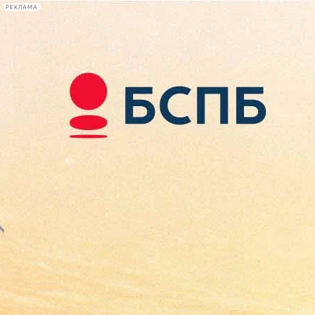
РЕКЛАМА
Афиша Plus
#телегид
Фонтанка.ру
Сегодня:
2026.08.09
08:29
Афиша Plus
кино
спектакли
выставки
концерты
лекции
книги
афиша плюс
новости
+