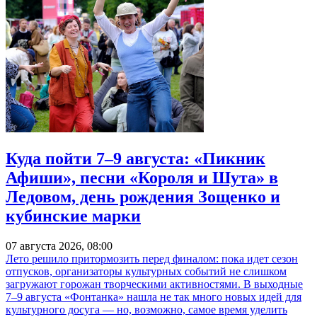
Куда пойти 7–9 августа: «Пикник
Афиши», песни «Короля и Шута» в
Ледовом, день рождения Зощенко и
кубинские марки
07 августа 2026, 08:00
Лето решило притормозить перед финалом: пока идет сезон
отпусков, организаторы культурных событий не слишком
загружают горожан творческими активностями. В выходные
7–9 августа «Фонтанка» нашла не так много новых идей для
культурного досуга — но, возможно, самое время уделить