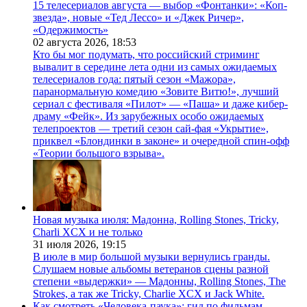
15 телесериалов августа — выбор «Фонтанки»: «Коп-
звезда», новые «Тед Лессо» и «Джек Ричер»,
«Одержимость»
02 августа 2026,
18:53
Кто бы мог подумать, что российский стриминг
вывалит в середине лета одни из самых ожидаемых
телесериалов года: пятый сезон «Мажора»,
паранормальную комедию «Зовите Витю!», лучший
сериал с фестиваля «Пилот» — «Паша» и даже кибер-
драму «Фейк». Из зарубежных особо ожидаемых
телепроектов — третий сезон сай-фая «Укрытие»,
приквел «Блондинки в законе» и очередной спин-офф
«Теории большого взрыва».
Новая музыка июля: Мадонна, Rolling Stones, Tricky,
Charli XCX и не только
31 июля 2026,
19:15
В июле в мир большой музыки вернулись гранды.
Слушаем новые альбомы ветеранов сцены разной
степени «выдержки» — Мадонны, Rolling Stones, The
Strokes, а так же Tricky, Charlie XCX и Jack White.
Как смотреть «Человека-паука»: гид по фильмам