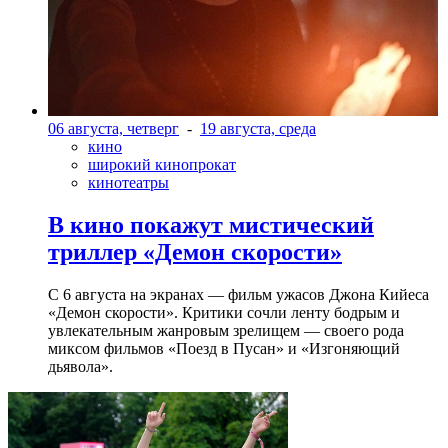
06 августа, четверг
-
19 августа, среда
кино
широкий кинопрокат
кинотеатры
В кино покажут мистический
триллер «Демон скорости»
С 6 августа на экранах — фильм ужасов Джона Кийеса
«Демон скорости». Критики сочли ленту бодрым и
увлекательным жанровым зрелищeм — своего рода
миксом фильмов «Поезд в Пусан» и «Изгоняющий
дьявола».