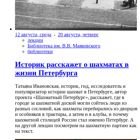
12 августа, среда
-
20 августа, четверг
лекции
Библиотека им. В.В. Маяковского
библиотеки
Историк расскажет о шахматах в
жизни Петербурга
Татьяна Ивановская, историк, гид, исследователь и
популяризатор истории шахмат в Петербурге, автор
проекта «Шахматный Петербург», расскажет, где в
городе за шахматной доской могли сойтись люди из
разных сословий, как шахматы перебирались из дворцов
и особняков в трактиры, а затем и в клубы, и почему
шахматной столицей России стал именно Петербург. А
на другой лекции посмотрим на шахматную партию как
на текст.