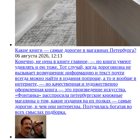
Какие книги — самые дорогие в магазинах Петербурга?
06 августа 2026,
12:13
Конечно, не цена в книге главное, — но книги умеют
удивлять и ею тоже. Тот случай, когда дороговизна не
вызывает возмущения: информацию и текст почти
всегда можно найти в издания попроще, а то и вообще в
интернете, — но качественная и художественно
оформленная книга — это произведение искусства.
«Фонтанка» расспросила петербургские книжные
магазины о том, какие издания на их полках — самые
дорогие, и чем они интересны. Получилась богатая во
всех смыслах подборка.