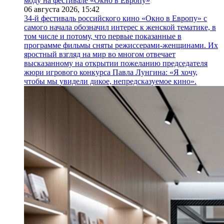
моду на фестивале «Окно в Европу»
06 августа 2026,
15:42
34-й фестиваль российского кино «Окно в Европу» с
самого начала обозначил интерес к женской тематике, в
том числе и потому, что первые показанные в
программе фильмы сняты режиссерами-женщинами. Их
яростный взгляд на мир во многом отвечает
высказанному на открытии пожеланию председателя
жюри игрового конкурса Павла Лунгина: «Я хочу,
чтобы мы увидели дикое, непредсказуемое кино».