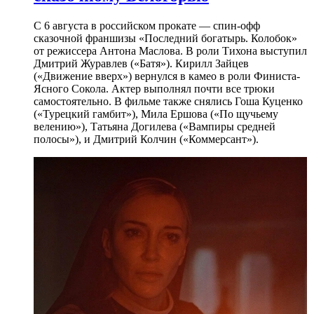
С 6 августа в российском прокате — спин-офф
сказочной франшизы «Последний богатырь. Колобок»
от режиссера Антона Маслова. В роли Тихона выступил
Дмитрий Журавлев («Батя»). Кирилл Зайцев
(«Движение вверх») вернулся в камео в роли Финиста-
Ясного Сокола. Актер выполнял почти все трюки
самостоятельно. В фильме также снялись Гоша Куценко
(«Турецкий гамбит»), Мила Ершова («По щучьему
велению»), Татьяна Догилева («Вампиры средней
полосы»), и Дмитрий Колчин («Коммерсант»).