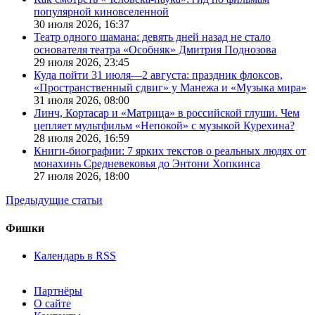
популярной киновселенной
30 июля 2026,
16:37
Театр одного шамана: девять дней назад не стало
основателя театра «Особняк» Дмитрия Поднозова
29 июля 2026,
23:45
Куда пойти 31 июля—2 августа: праздник флоксов,
«Пространственный сдвиг» у Манежа и «Музыка мира»
31 июля 2026,
08:00
Линч, Кортасар и «Матрица» в российской глуши. Чем
цепляет мультфильм «Непокой» с музыкой Курехина?
28 июля 2026,
16:59
Книги-биографии: 7 ярких текстов о реальных людях от
монахинь Средневековья до Энтони Хопкинса
27 июля 2026,
18:00
Предыдущие статьи
Фишки
Календарь в RSS
Партнёры
О сайте