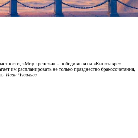
в частности, «Мир крепежа» – победившая на «Кинотавре»
гает им распланировать не только празднество бракосочетания,
ть.
Иван Чувиляев