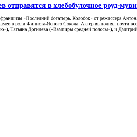
 отправятся в хлебобулочное роуд-муви
й франшизы «Последний богатырь. Колобок» от режиссера Анто
 камео в роли Финиста-Ясного Сокола. Актер выполнял почти вс
ю»), Татьяна Догилева («Вампиры средней полосы»), и Дмитрий