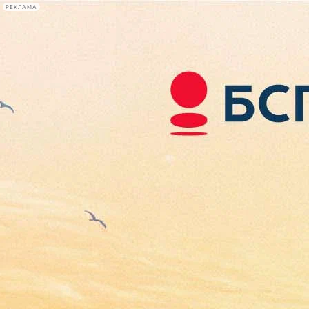
РЕКЛАМА
Афиша Plus
#телегид
Фонтанка.ру
Сегодня:
2026.08.06
19:35
Афиша Plus
кино
спектакли
выставки
концерты
лекции
книги
афиша плюс
новости
+