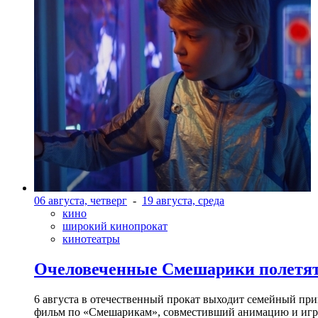
06 августа, четверг
-
19 августа, среда
кино
широкий кинопрокат
кинотеатры
Очеловеченные Смешарики полетят
6 августа в отечественный прокат выходит семейный п
фильм по «Смешарикам», совместивший анимацию и игр