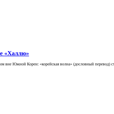
не «Халлю»
огим вне Южной Кореи: «корейская волна» (дословный перевод)