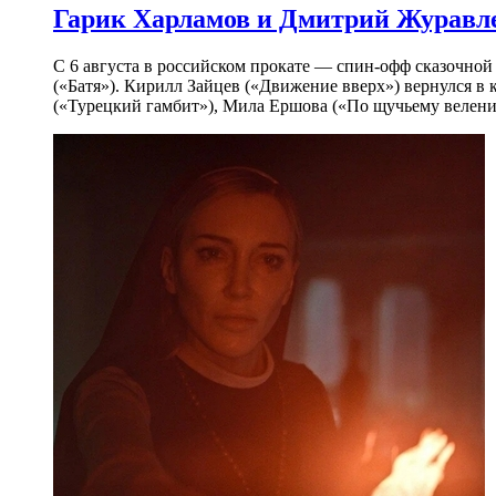
Гарик Харламов и Дмитрий Журавлев
С 6 августа в российском прокате — спин-офф сказочно
(«Батя»). Кирилл Зайцев («Движение вверх») вернулся в
(«Турецкий гамбит»), Мила Ершова («По щучьему велени