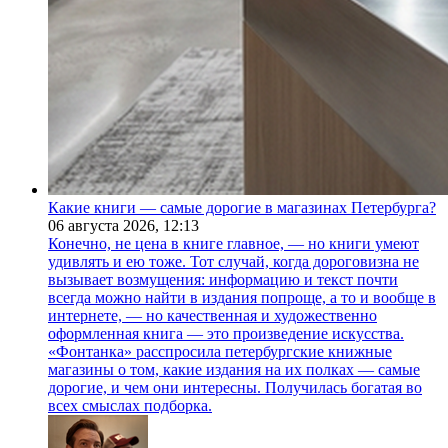
Какие книги — самые дорогие в магазинах Петербурга?
06 августа 2026,
12:13
Конечно, не цена в книге главное, — но книги умеют
удивлять и ею тоже. Тот случай, когда дороговизна не
вызывает возмущения: информацию и текст почти
всегда можно найти в издания попроще, а то и вообще в
интернете, — но качественная и художественно
оформленная книга — это произведение искусства.
«Фонтанка» расспросила петербургские книжные
магазины о том, какие издания на их полках — самые
дорогие, и чем они интересны. Получилась богатая во
всех смыслах подборка.