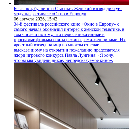
Беглянки, буллинг и Стасики: Женский взгляд диктует
моду на фестивале «Окно в Европу»
06 августа 2026,
15:42
34-й фестиваль российского кино «Окно в Европу» с
самого начала обозначил интерес к женской тематике, в
том числе и потому, что первые показанные в
программе фильмы сняты режиссерами-женщинами. Их
яростный взгляд на мир во многом отвечает
высказанному на открытии пожеланию председателя
жюри игрового конкурса Павла Лунгина: «Я хочу,
чтобы мы увидели дикое, непредсказуемое кино».