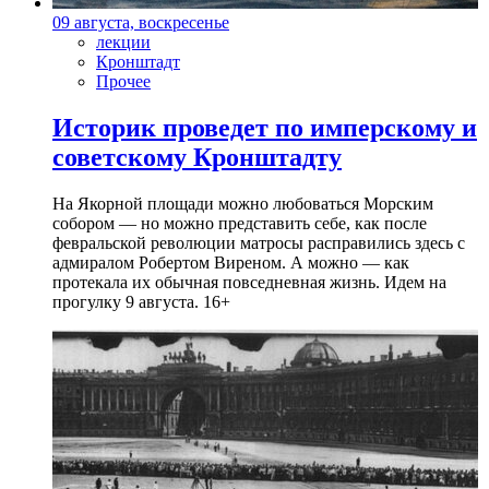
09 августа, воскресенье
лекции
Кронштадт
Прочее
Историк проведет по имперскому и
советскому Кронштадту
На Якорной площади можно любоваться Морским
собором — но можно представить себе, как после
февральской революции матросы расправились здесь с
адмиралом Робертом Виреном. А можно — как
протекала их обычная повседневная жизнь. Идем на
прогулку 9 августа. 16+