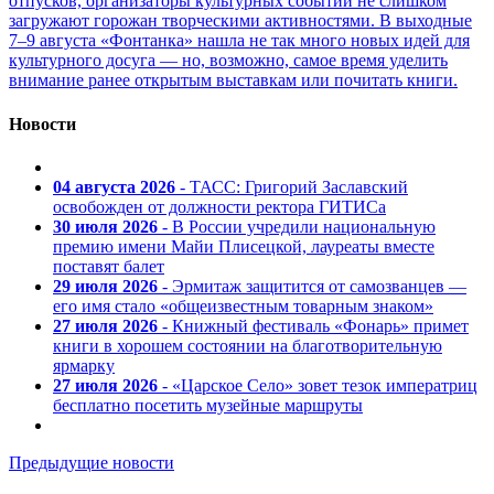
отпусков, организаторы культурных событий не слишком
загружают горожан творческими активностями. В выходные
7–9 августа «Фонтанка» нашла не так много новых идей для
культурного досуга — но, возможно, самое время уделить
внимание ранее открытым выставкам или почитать книги.
Новости
04 августа 2026
- ТАСС: Григорий Заславский
освобожден от должности ректора ГИТИСа
30 июля 2026
- В России учредили национальную
премию имени Майи Плисецкой, лауреаты вместе
поставят балет
29 июля 2026
- Эрмитаж защитится от самозванцев —
его имя стало «общеизвестным товарным знаком»
27 июля 2026
- Книжный фестиваль «Фонарь» примет
книги в хорошем состоянии на благотворительную
ярмарку
27 июля 2026
- «Царское Село» зовет тезок императриц
бесплатно посетить музейные маршруты
Предыдущие новости