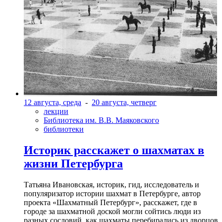
12 августа, среда
-
20 августа, четверг
лекции
Библиотека им. В.В. Маяковского
библиотеки
Историк расскажет о шахматах в
жизни Петербурга
Татьяна Ивановская, историк, гид, исследователь и
популяризатор истории шахмат в Петербурге, автор
проекта «Шахматный Петербург», расскажет, где в
городе за шахматной доской могли сойтись люди из
разных сословий, как шахматы перебирались из дворцов