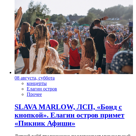
08 августа, суббота
концерты
Елагин остров
Прочее
SLAVA MARLOW, ЛСП, «Бонд с
кнопкой». Елагин остров примет
«Пикник Афиши»