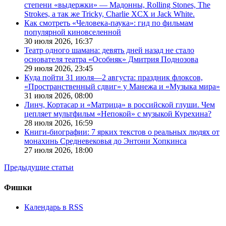
степени «выдержки» — Мадонны, Rolling Stones, The
Strokes, а так же Tricky, Charlie XCX и Jack White.
Как смотреть «Человека-паука»: гид по фильмам
популярной киновселенной
30 июля 2026,
16:37
Театр одного шамана: девять дней назад не стало
основателя театра «Особняк» Дмитрия Поднозова
29 июля 2026,
23:45
Куда пойти 31 июля—2 августа: праздник флоксов,
«Пространственный сдвиг» у Манежа и «Музыка мира»
31 июля 2026,
08:00
Линч, Кортасар и «Матрица» в российской глуши. Чем
цепляет мультфильм «Непокой» с музыкой Курехина?
28 июля 2026,
16:59
Книги-биографии: 7 ярких текстов о реальных людях от
монахинь Средневековья до Энтони Хопкинса
27 июля 2026,
18:00
Предыдущие статьи
Фишки
Календарь в RSS