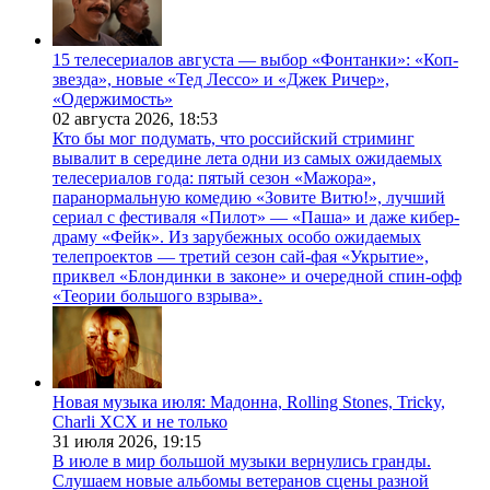
15 телесериалов августа — выбор «Фонтанки»: «Коп-
звезда», новые «Тед Лессо» и «Джек Ричер»,
«Одержимость»
02 августа 2026,
18:53
Кто бы мог подумать, что российский стриминг
вывалит в середине лета одни из самых ожидаемых
телесериалов года: пятый сезон «Мажора»,
паранормальную комедию «Зовите Витю!», лучший
сериал с фестиваля «Пилот» — «Паша» и даже кибер-
драму «Фейк». Из зарубежных особо ожидаемых
телепроектов — третий сезон сай-фая «Укрытие»,
приквел «Блондинки в законе» и очередной спин-офф
«Теории большого взрыва».
Новая музыка июля: Мадонна, Rolling Stones, Tricky,
Charli XCX и не только
31 июля 2026,
19:15
В июле в мир большой музыки вернулись гранды.
Слушаем новые альбомы ветеранов сцены разной