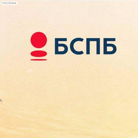
РЕКЛАМА
Афиша Plus
#телегид
Фонтанка.ру
Сегодня:
2026.08.07
16:44
Афиша Plus
кино
спектакли
выставки
концерты
лекции
книги
афиша плюс
новости
+