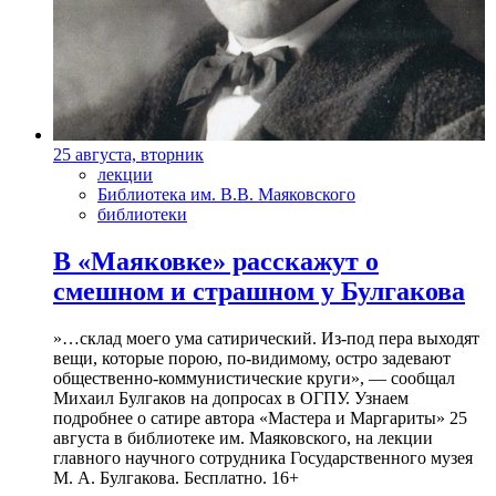
25 августа, вторник
лекции
Библиотека им. В.В. Маяковского
библиотеки
В «Маяковке» расскажут о
смешном и страшном у Булгакова
»…склад моего ума сатирический. Из-под пера выходят
вещи, которые порою, по-видимому, остро задевают
общественно-коммунистические круги», — сообщал
Михаил Булгаков на допросах в ОГПУ. Узнаем
подробнее о сатире автора «Мастера и Маргариты» 25
августа в библиотеке им. Маяковского, на лекции
главного научного сотрудника Государственного музея
М. А. Булгакова. Бесплатно. 16+