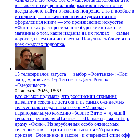
вызывает возмущения: информацию и текст почти
всегда можно найти в издания попроще, а то и вообще в
интернете, — но качественная и художественно
оформленная книга — это произведение искусства.
«Фонтанка» расспросила петербургские книжные
магазины о том, какие издания на их полках — самые
дорогие, и чем они интересны. Получилась богатая во
всех смыслах подборка.
15 телесериалов августа — выбор «Фонтанки»: «Коп-
звезда», новые «Тед Лессо» и «Джек Ричер»,
«Одержимость»
02 августа 2026,
18:53
Кто бы мог подумать, что российский стриминг
вывалит в середине лета одни из самых ожидаемых
телесериалов года: пятый сезон «Мажора»,
паранормальную комедию «Зовите Витю!», лучший
сериал с фестиваля «Пилот» — «Паша» и даже кибер-
драму «Фейк». Из зарубежных особо ожидаемых
телепроектов — третий сезон сай-фая «Укрытие»,
приквел «Блондинки в законе» и очередной спин-офф