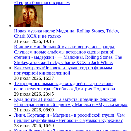
«Теории большого взрыва».
Новая музыка июля: Мадонна, Rolling Stones, Tricky,
Charli XCX и не только
31 июля 2026,
19:15
В июле в мир большой музыки вернулись гранды.
Слушаем новые альбомы ветеранов сцены разной
степени «выдержки» — Мадонны, Rolling Stones, The
Strokes, а так же Tricky, Charlie XCX и Jack White.
Как смотреть «Человека-паука»: гид по фильмам
популярной киновселенной
30 июля 2026,
16:37
Театр одного шамана: девять дней назад не стало
основателя театра «Особняк» Дмитрия Поднозова
29 июля 2026,
23:45
Куда пойти 31 июля—2 августа: праздник флоксов,
«Пространственный сдвиг» у Манежа и «Музыка мира»
31 июля 2026,
08:00
Линч, Кортасар и «Матрица» в российской глуши. Чем
цепляет мультфильм «Непокой» с музыкой Курехина?
28 июля 2026,
16:59
Книги-биографии: 7 ярких текстов о реальных людях от