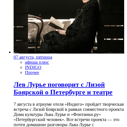
07 августа, пятница
афиша плюс
INDIGO
Прочее
Лев Лурье поговорит с Лизой
Боярской о Петербурге и театре
7 августа в атриуме отеля «Индиго» пройдет творческая
встреча с Лизой Боярской в рамках совместного проекта
Дома культуры Льва Лурье и «Фонтанки.ру»
«Петербургский человек». Все встречи проекта — это
почти домашние разговоры Льва Лурье с