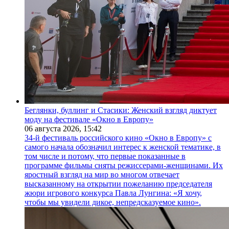
Беглянки, буллинг и Стасики: Женский взгляд диктует
моду на фестивале «Окно в Европу»
06 августа 2026,
15:42
34-й фестиваль российского кино «Окно в Европу» с
самого начала обозначил интерес к женской тематике, в
том числе и потому, что первые показанные в
программе фильмы сняты режиссерами-женщинами. Их
яростный взгляд на мир во многом отвечает
высказанному на открытии пожеланию председателя
жюри игрового конкурса Павла Лунгина: «Я хочу,
чтобы мы увидели дикое, непредсказуемое кино».