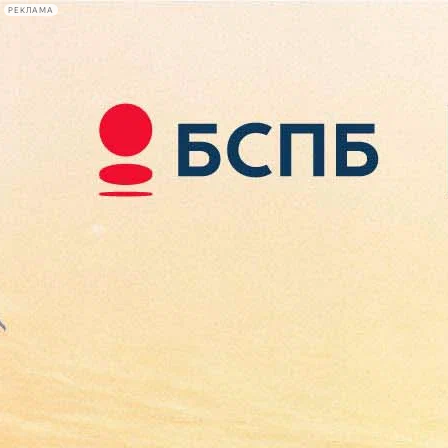
РЕКЛАМА
Афиша Plus
#телегид
Фонтанка.ру
Сегодня:
2026.08.07
17:36
Афиша Plus
кино
спектакли
выставки
концерты
лекции
книги
афиша плюс
новости
+