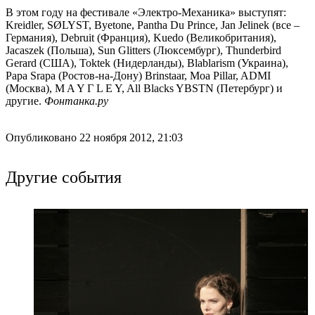
В этом году на фестивале «Электро-Механика» выступят:
Kreidler, SØLYST, Byetone, Pantha Du Prince, Jan Jelinek (все –
Германия), Debruit (Франция), Kuedo (Великобритания),
Jacaszek (Польша), Sun Glitters (Люксембург), Thunderbird
Gerard (США), Toktek (Нидерланды), Blablarism (Украина),
Papa Srapa (Ростов-на-Дону) Brinstaar, Moa Pillar, ADMI
(Москва), M A Y Г L E Y, All Blacks YBSTN (Петербург) и
другие.
Фонтанка.ру
Опубликовано 22 ноября 2012, 21:03
Другие события