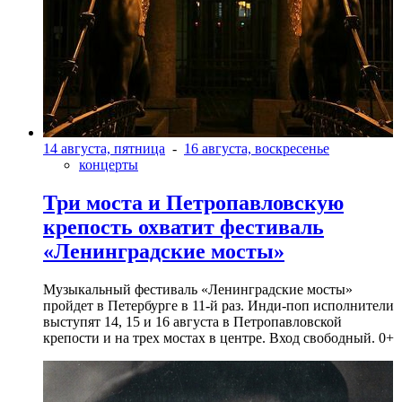
14 августа, пятница
-
16 августа, воскресенье
концерты
Три моста и Петропавловскую
крепость охватит фестиваль
«Ленинградские мосты»
Музыкальный фестиваль «Ленинградские мосты»
пройдет в Петербурге в 11-й раз. Инди-поп исполнители
выступят 14, 15 и 16 августа в Петропавловской
крепости и на трех мостах в центре. Вход свободный. 0+