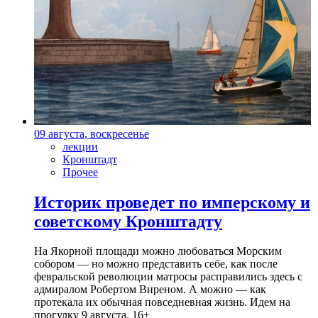
09 августа, воскресенье
лекции
Кронштадт
Прочее
Историк проведет по имперскому и
советскому Кронштадту
На Якорной площади можно любоваться Морским
собором — но можно представить себе, как после
февральской революции матросы расправились здесь с
адмиралом Робертом Виреном. А можно — как
протекала их обычная повседневная жизнь. Идем на
прогулку 9 августа. 16+