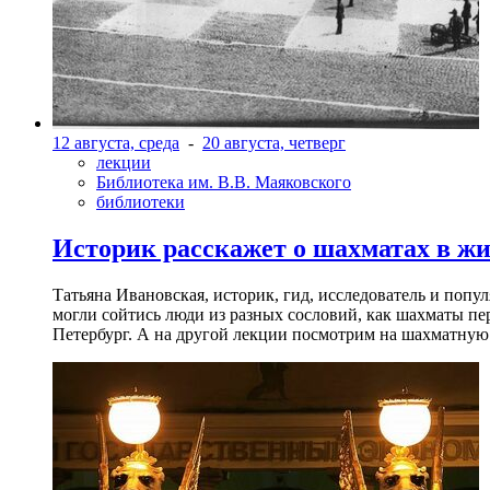
12 августа, среда
-
20 августа, четверг
лекции
Библиотека им. В.В. Маяковского
библиотеки
Историк расскажет о шахматах в ж
Татьяна Ивановская, историк, гид, исследователь и попу
могли сойтись люди из разных сословий, как шахматы пер
Петербург. А на другой лекции посмотрим на шахматную 