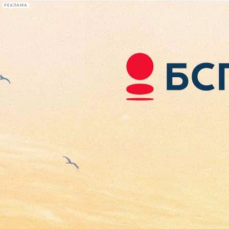
РЕКЛАМА
Афиша Plus
#телегид
Фонтанка.ру
Сегодня:
2026.08.07
02:15
Афиша Plus
кино
спектакли
выставки
концерты
лекции
книги
афиша плюс
новости
+