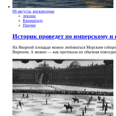
09 августа, воскресенье
лекции
Кронштадт
Прочее
Историк проведет по имперскому и
На Якорной площади можно любоваться Морским собором 
Виреном. А можно — как протекала их обычная повседнев