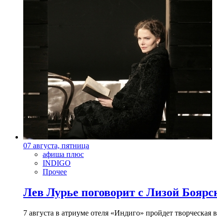
07 августа, пятница
афиша плюс
INDIGO
Прочее
Лев Лурье поговорит с Лизой Боярск
7 августа в атриуме отеля «Индиго» пройдет творческая 