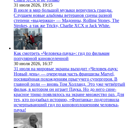
31 июля 2026,
19:15
В июле в мир большой музыки вернулись гранды.
Слушаем новые альбомы ветеранов сцены разной
степени «выдержки» — Мадонны, Rolling Stones, The
Strokes, а так же Tricky, Charlie XCX и Jack White.
Как смотреть «Человека-паука»: гид по фильмам
популярной киновселенной
30 июля 2026,
16:37
31 июля на мировые экраны выходит «Человек-паук:
Новый день» — очередная часть франшизы Marvel,
посвящённая похождениям прыгучего супергероя. В
главной роли — вновь Том Холланд. Это уже четвёртый
фильм, в котором он играет Паука. Но до него сине-
красное трико появлялось на экране множество раз. Для
тех, кто подзабыл историю, «Фонтанка» подготовила
исчерпывающий гид по киновоплощениям человека-
паука!