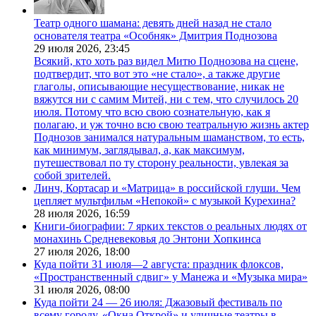
Театр одного шамана: девять дней назад не стало
основателя театра «Особняк» Дмитрия Поднозова
29 июля 2026,
23:45
Всякий, кто хоть раз видел Митю Поднозова на сцене,
подтвердит, что вот это «не стало», а также другие
глаголы, описывающие несуществование, никак не
вяжутся ни с самим Митей, ни с тем, что случилось 20
июля. Потому что всю свою сознательную, как я
полагаю, и уж точно всю свою театральную жизнь актер
Поднозов занимался натуральным шаманством, то есть,
как минимум, заглядывал, а, как максимум,
путешествовал по ту сторону реальности, увлекая за
собой зрителей.
Линч, Кортасар и «Матрица» в российской глуши. Чем
цепляет мультфильм «Непокой» с музыкой Курехина?
28 июля 2026,
16:59
Книги-биографии: 7 ярких текстов о реальных людях от
монахинь Средневековья до Энтони Хопкинса
27 июля 2026,
18:00
Куда пойти 31 июля—2 августа: праздник флоксов,
«Пространственный сдвиг» у Манежа и «Музыка мира»
31 июля 2026,
08:00
Куда пойти 24 — 26 июля: Джазовый фестиваль по
всему городу, «Окна Открой» и уличные театры в