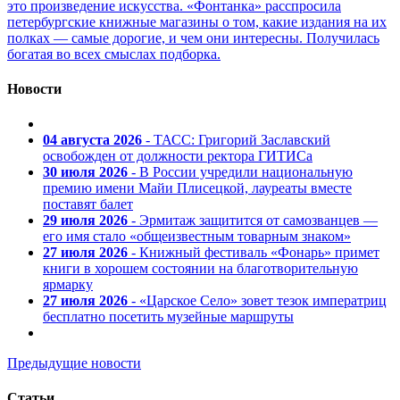
это произведение искусства. «Фонтанка» расспросила
петербургские книжные магазины о том, какие издания на их
полках — самые дорогие, и чем они интересны. Получилась
богатая во всех смыслах подборка.
Новости
04 августа 2026
- ТАСС: Григорий Заславский
освобожден от должности ректора ГИТИСа
30 июля 2026
- В России учредили национальную
премию имени Майи Плисецкой, лауреаты вместе
поставят балет
29 июля 2026
- Эрмитаж защитится от самозванцев —
его имя стало «общеизвестным товарным знаком»
27 июля 2026
- Книжный фестиваль «Фонарь» примет
книги в хорошем состоянии на благотворительную
ярмарку
27 июля 2026
- «Царское Село» зовет тезок императриц
бесплатно посетить музейные маршруты
Предыдущие новости
Статьи