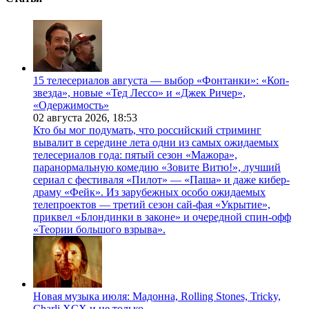
15 телесериалов августа — выбор «Фонтанки»: «Коп-
звезда», новые «Тед Лессо» и «Джек Ричер»,
«Одержимость»
02 августа 2026,
18:53
Кто бы мог подумать, что российский стриминг
вывалит в середине лета одни из самых ожидаемых
телесериалов года: пятый сезон «Мажора»,
паранормальную комедию «Зовите Витю!», лучший
сериал с фестиваля «Пилот» — «Паша» и даже кибер-
драму «Фейк». Из зарубежных особо ожидаемых
телепроектов — третий сезон сай-фая «Укрытие»,
приквел «Блондинки в законе» и очередной спин-офф
«Теории большого взрыва».
Новая музыка июля: Мадонна, Rolling Stones, Tricky,
Charli XCX и не только