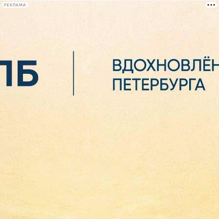
РЕКЛАМА
Афиша Plus
#телегид
Фонтанка.ру
Сегодня:
2026.08.07
02:09
Афиша Plus
кино
спектакли
выставки
концерты
лекции
книги
афиша плюс
новости
+