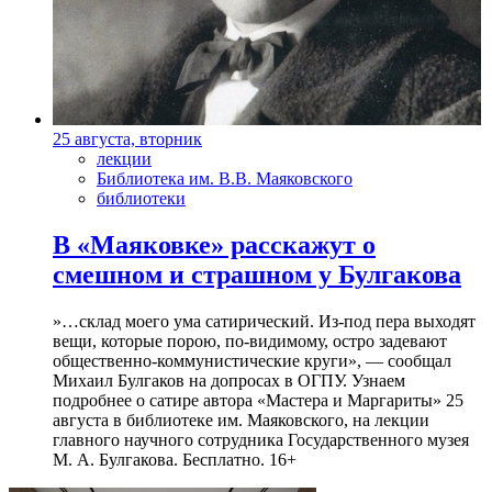
25 августа, вторник
лекции
Библиотека им. В.В. Маяковского
библиотеки
В «Маяковке» расскажут о
смешном и страшном у Булгакова
»…склад моего ума сатирический. Из-под пера выходят
вещи, которые порою, по-видимому, остро задевают
общественно-коммунистические круги», — сообщал
Михаил Булгаков на допросах в ОГПУ. Узнаем
подробнее о сатире автора «Мастера и Маргариты» 25
августа в библиотеке им. Маяковского, на лекции
главного научного сотрудника Государственного музея
М. А. Булгакова. Бесплатно. 16+