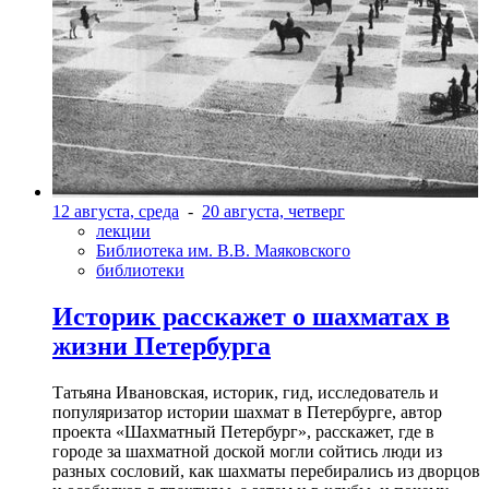
12 августа, среда
-
20 августа, четверг
лекции
Библиотека им. В.В. Маяковского
библиотеки
Историк расскажет о шахматах в
жизни Петербурга
Татьяна Ивановская, историк, гид, исследователь и
популяризатор истории шахмат в Петербурге, автор
проекта «Шахматный Петербург», расскажет, где в
городе за шахматной доской могли сойтись люди из
разных сословий, как шахматы перебирались из дворцов