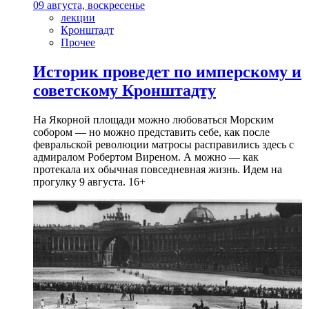
09 августа, воскресенье
лекции
Кронштадт
Прочее
Историк проведет по имперскому и
советскому Кронштадту
На Якорной площади можно любоваться Морским
собором — но можно представить себе, как после
февральской революции матросы расправились здесь с
адмиралом Робертом Виреном. А можно — как
протекала их обычная повседневная жизнь. Идем на
прогулку 9 августа. 16+