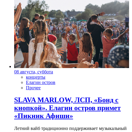
08 августа, суббота
концерты
Елагин остров
Прочее
SLAVA MARLOW, ЛСП, «Бонд с
кнопкой». Елагин остров примет
«Пикник Афиши»
Летний вайб традиционно поддерживает музыкальный