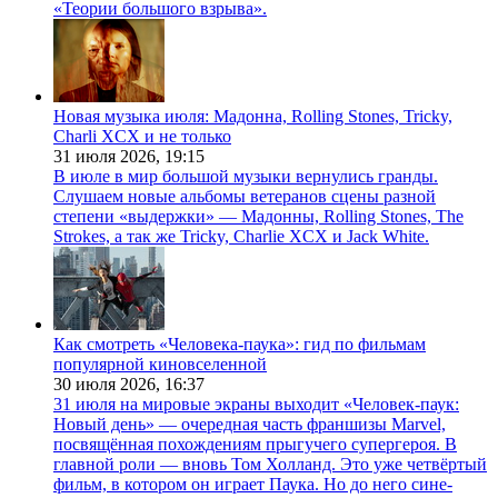
«Теории большого взрыва».
Новая музыка июля: Мадонна, Rolling Stones, Tricky,
Charli XCX и не только
31 июля 2026,
19:15
В июле в мир большой музыки вернулись гранды.
Слушаем новые альбомы ветеранов сцены разной
степени «выдержки» — Мадонны, Rolling Stones, The
Strokes, а так же Tricky, Charlie XCX и Jack White.
Как смотреть «Человека-паука»: гид по фильмам
популярной киновселенной
30 июля 2026,
16:37
31 июля на мировые экраны выходит «Человек-паук:
Новый день» — очередная часть франшизы Marvel,
посвящённая похождениям прыгучего супергероя. В
главной роли — вновь Том Холланд. Это уже четвёртый
фильм, в котором он играет Паука. Но до него сине-