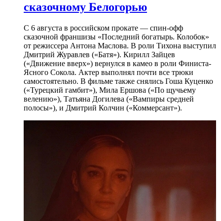
сказочному Белогорью
С 6 августа в российском прокате — спин-офф
сказочной франшизы «Последний богатырь. Колобок»
от режиссера Антона Маслова. В роли Тихона выступил
Дмитрий Журавлев («Батя»). Кирилл Зайцев
(«Движение вверх») вернулся в камео в роли Финиста-
Ясного Сокола. Актер выполнял почти все трюки
самостоятельно. В фильме также снялись Гоша Куценко
(«Турецкий гамбит»), Мила Ершова («По щучьему
велению»), Татьяна Догилева («Вампиры средней
полосы»), и Дмитрий Колчин («Коммерсант»).