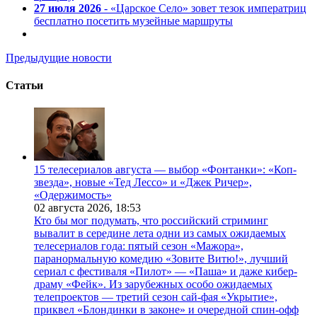
27 июля 2026
- «Царское Село» зовет тезок императриц
бесплатно посетить музейные маршруты
Предыдущие новости
Статьи
15 телесериалов августа — выбор «Фонтанки»: «Коп-
звезда», новые «Тед Лессо» и «Джек Ричер»,
«Одержимость»
02 августа 2026,
18:53
Кто бы мог подумать, что российский стриминг
вывалит в середине лета одни из самых ожидаемых
телесериалов года: пятый сезон «Мажора»,
паранормальную комедию «Зовите Витю!», лучший
сериал с фестиваля «Пилот» — «Паша» и даже кибер-
драму «Фейк». Из зарубежных особо ожидаемых
телепроектов — третий сезон сай-фая «Укрытие»,
приквел «Блондинки в законе» и очередной спин-офф