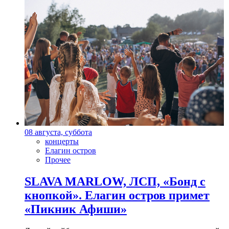
08 августа, суббота
концерты
Елагин остров
Прочее
SLAVA MARLOW, ЛСП, «Бонд с
кнопкой». Елагин остров примет
«Пикник Афиши»