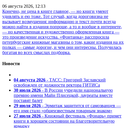
06 августа 2026, 12:13
Конечно, не цена в книге главное, — но книги умеют
удивлять и ею тоже. Тот случай, когда дороговизна не
вызывает возмущения: информацию и текст почти всегда
можно найти в издания попроще, а то и вообще в интернете,
— но качественная и художественно оформленная книга —
это произведение искусства. «Фонтанка» расспросила
петербургские книжные магазины о том, какие издания на их
полках — самые дорогие, и чем они интересны. Получилась
богатая во всех смыслах подборка.
Новости
04 августа 2026
- ТАСС: Григорий Заславский
освобожден от должности ректора ГИТИСа
30 июля 2026
- В России учредили национальную
премию имени Майи Плисецкой, лауреаты вместе
поставят балет
29 июля 2026
- Эрмитаж защитится от самозванцев —
его имя стало «общеизвестным товарным знаком»
27 июля 2026
- Книжный фестиваль «Фонарь» примет
книги в хорошем состоянии на благотворительную
ярмарку