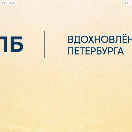
РЕКЛАМА
Афиша Plus
#телегид
Фонтанка.ру
Сегодня:
2026.08.06
22:03
Афиша Plus
кино
спектакли
выставки
концерты
лекции
книги
афиша плюс
новости
+