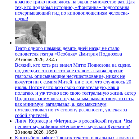
красное трико появлялось на экране множество раз. Для
тех, кто подзабыл историю, «Фонтанка» подготовила
исчерпывающий гид по киновоплощениям человека-
паука!
Театр одного шамана: девять дней назад не стало
основателя театра «Особняк» Дмитрия Поднозова
29 июля 2026,
23:45
Всякий, кто хоть раз видел Митю Поднозова на сцене,
подтвердит, что вот это «не стало», а также другие
глаголы, описывающие несуществование, никак не
вяжутся ни с самим Митей, ни с тем, что случилось 20
июля. Потому что всю свою сознательную, как я
полагаю, и уж точно всю свою театральную жизнь актер
Поднозов занимался натуральным шаманством, то есть,
как минимум, заглядывал, а, как максимум,
путешествовал по ту сторону реальности, увлекая за
собой зрителей.
Линч, Кортасар и «Матрица» в российской глуши. Чем
цепляет мультфильм «Непокой» с музыкой Курехина?
28 июля 2026,
16:59
Книги-биографии: 7 ярких текстов о реальных людях от