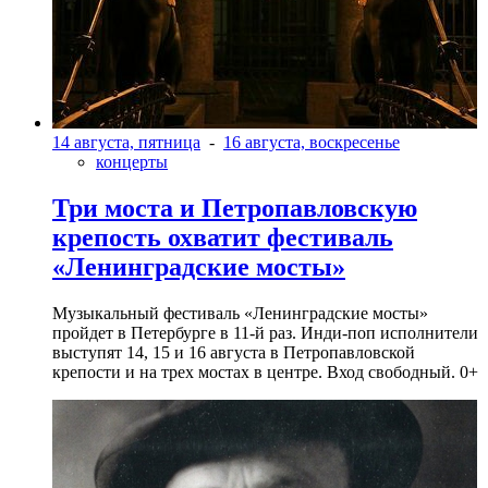
14 августа, пятница
-
16 августа, воскресенье
концерты
Три моста и Петропавловскую
крепость охватит фестиваль
«Ленинградские мосты»
Музыкальный фестиваль «Ленинградские мосты»
пройдет в Петербурге в 11-й раз. Инди-поп исполнители
выступят 14, 15 и 16 августа в Петропавловской
крепости и на трех мостах в центре. Вход свободный. 0+