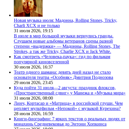
Новая музыка июля: Мадонна, Rolling Stones, Tricky,
Charli XCX и не только
31 июля 2026,
19:15
В июле в мир большой музыки вернулись гранды.
Слушаем новые альбомы ветеранов сцены разной
степени «выдержки» — Мадонны, Rolling Stones, The
Strokes, а так же Tricky, Charlie XCX и Jack White.
Как смотреть «Человека-паука»: гид по фильмам
популярной киновселенной
30 июля 2026,
16:37
Театр одного шамана: девять дней назад не стало
основателя театра «Особняк» Дмитрия Поднозова
29 июля 2026,
23:45
Куда пойти 31 июля—2 августа: праздник флоксов,
«Пространственный сдвиг» у Манежа и «Музыка мира»
31 июля 2026,
08:00
Линч, Кортасар и «Матрица» в российской глуши. Чем
цепляет мультфильм «Непокой» с музыкой Курехина?
28 июля 2026,
16:59
Книги-биографии: 7 ярких текстов о реальных людях от
монахинь Средневековья до Энтони Хопкинса