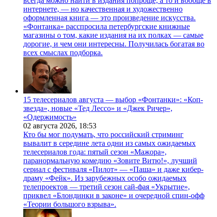
всегда можно найти в издания попроще, а то и вообще в
интернете, — но качественная и художественно
оформленная книга — это произведение искусства.
«Фонтанка» расспросила петербургские книжные
магазины о том, какие издания на их полках — самые
дорогие, и чем они интересны. Получилась богатая во
всех смыслах подборка.
15 телесериалов августа — выбор «Фонтанки»: «Коп-
звезда», новые «Тед Лессо» и «Джек Ричер»,
«Одержимость»
02 августа 2026,
18:53
Кто бы мог подумать, что российский стриминг
вывалит в середине лета одни из самых ожидаемых
телесериалов года: пятый сезон «Мажора»,
паранормальную комедию «Зовите Витю!», лучший
сериал с фестиваля «Пилот» — «Паша» и даже кибер-
драму «Фейк». Из зарубежных особо ожидаемых
телепроектов — третий сезон сай-фая «Укрытие»,
приквел «Блондинки в законе» и очередной спин-офф
«Теории большого взрыва».