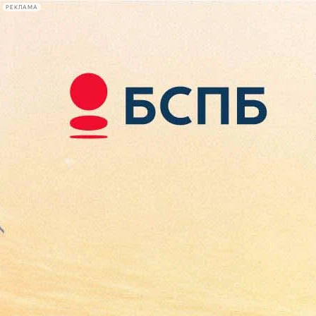
РЕКЛАМА
Афиша Plus
#телегид
Фонтанка.ру
Сегодня:
2026.08.07
21:28
Афиша Plus
кино
спектакли
выставки
концерты
лекции
книги
афиша плюс
новости
+