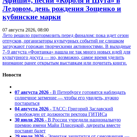
Афиши», песни «Короля и Шута» в
Ледовом, день рождения Зощенко и
кубинские марки
07 августа 2026, 08:00
Лето решило притормозить перед финалом: пока идет сезон
отпусков, организаторы культурных событий не слишком
загружают горожан творческими активностями. В выходные
7–9 августа «Фонтанка» нашла не так много новых идей для
культурного досуга — но, возможно, самое время уделить
внимание ранее открытым выставкам или почитать книги.
Новости
07 августа 2026
- В Петербурге готовятся наблюдать
солнечное затмение — чтобы его увидеть, нужно
постараться
04 августа 2026
- ТАСС: Григорий Заславский
освобожден от должности ректора ГИТИСа
30 июля 2026
- В России учредили национальную
премию имени Майи Плисецкой, лауреаты вместе
поставят балет
29 июля 2026
- Эрмитаж защитится от самозванцев —