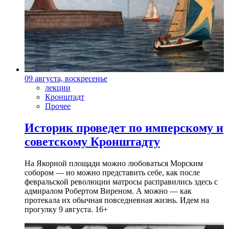
09 августа, воскресенье
лекции
Кронштадт
Прочее
Историк проведет по имперскому и
советскому Кронштадту
На Якорной площади можно любоваться Морским
собором — но можно представить себе, как после
февральской революции матросы расправились здесь с
адмиралом Робертом Виреном. А можно — как
протекала их обычная повседневная жизнь. Идем на
прогулку 9 августа. 16+