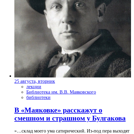
25 августа, вторник
лекции
Библиотека им. В.В. Маяковского
библиотеки
В «Маяковке» расскажут о
смешном и страшном у Булгакова
»…склад моего ума сатирический. Из-под пера выходят