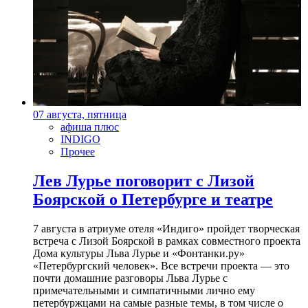
07 августа, пятница
афиша плюс
INDIGO
Прочее
Лев Лурье поговорит с Лизой
Боярской о Петербурге и театре
7 августа в атриуме отеля «Индиго» пройдет творческая
встреча с Лизой Боярской в рамках совместного проекта
Дома культуры Льва Лурье и «Фонтанки.ру»
«Петербургский человек». Все встречи проекта — это
почти домашние разговоры Льва Лурье с
примечательными и симпатичными лично ему
петербуржцами на самые разные темы, в том числе о