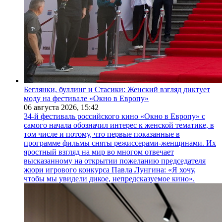
Беглянки, буллинг и Стасики: Женский взгляд диктует
моду на фестивале «Окно в Европу»
06 августа 2026,
15:42
34-й фестиваль российского кино «Окно в Европу» с
самого начала обозначил интерес к женской тематике, в
том числе и потому, что первые показанные в
программе фильмы сняты режиссерами-женщинами. Их
яростный взгляд на мир во многом отвечает
высказанному на открытии пожеланию председателя
жюри игрового конкурса Павла Лунгина: «Я хочу,
чтобы мы увидели дикое, непредсказуемое кино».