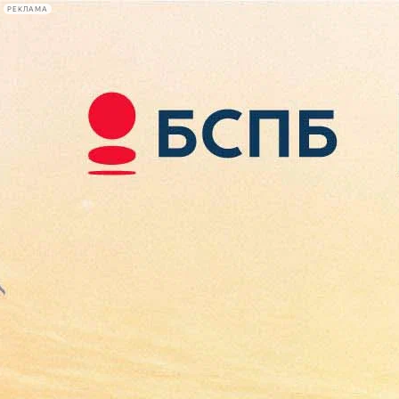
РЕКЛАМА
Афиша Plus
#телегид
Фонтанка.ру
Сегодня:
2026.08.07
22:15
Афиша Plus
кино
спектакли
выставки
концерты
лекции
книги
афиша плюс
новости
+