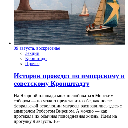
09 августа, воскресенье
лекции
Кронштадт
Прочее
Историк проведет по имперскому и
советскому Кронштадту
На Якорной площади можно любоваться Морским
собором — но можно представить себе, как после
февральской революции матросы расправились здесь с
адмиралом Робертом Виреном. А можно — как
протекала их обычная повседневная жизнь. Идем на
прогулку 9 августа. 16+