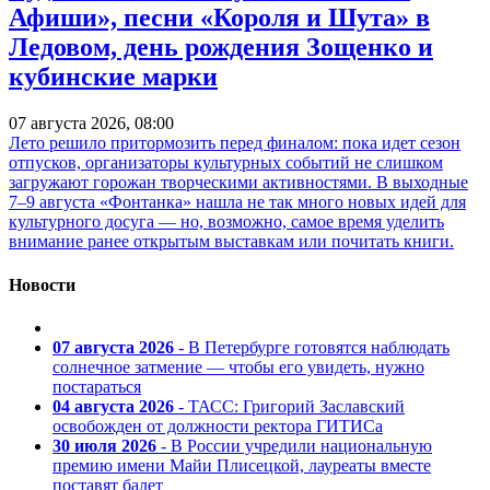
Афиши», песни «Короля и Шута» в
Ледовом, день рождения Зощенко и
кубинские марки
07 августа 2026, 08:00
Лето решило притормозить перед финалом: пока идет сезон
отпусков, организаторы культурных событий не слишком
загружают горожан творческими активностями. В выходные
7–9 августа «Фонтанка» нашла не так много новых идей для
культурного досуга — но, возможно, самое время уделить
внимание ранее открытым выставкам или почитать книги.
Новости
07 августа 2026
- В Петербурге готовятся наблюдать
солнечное затмение — чтобы его увидеть, нужно
постараться
04 августа 2026
- ТАСС: Григорий Заславский
освобожден от должности ректора ГИТИСа
30 июля 2026
- В России учредили национальную
премию имени Майи Плисецкой, лауреаты вместе
поставят балет