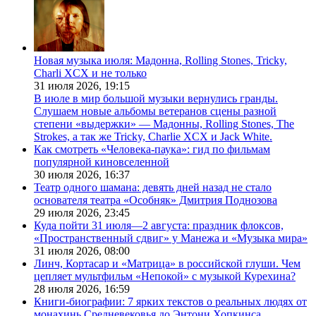
Новая музыка июля: Мадонна, Rolling Stones, Tricky,
Charli XCX и не только
31 июля 2026,
19:15
В июле в мир большой музыки вернулись гранды.
Слушаем новые альбомы ветеранов сцены разной
степени «выдержки» — Мадонны, Rolling Stones, The
Strokes, а так же Tricky, Charlie XCX и Jack White.
Как смотреть «Человека-паука»: гид по фильмам
популярной киновселенной
30 июля 2026,
16:37
Театр одного шамана: девять дней назад не стало
основателя театра «Особняк» Дмитрия Поднозова
29 июля 2026,
23:45
Куда пойти 31 июля—2 августа: праздник флоксов,
«Пространственный сдвиг» у Манежа и «Музыка мира»
31 июля 2026,
08:00
Линч, Кортасар и «Матрица» в российской глуши. Чем
цепляет мультфильм «Непокой» с музыкой Курехина?
28 июля 2026,
16:59
Книги-биографии: 7 ярких текстов о реальных людях от
монахинь Средневековья до Энтони Хопкинса