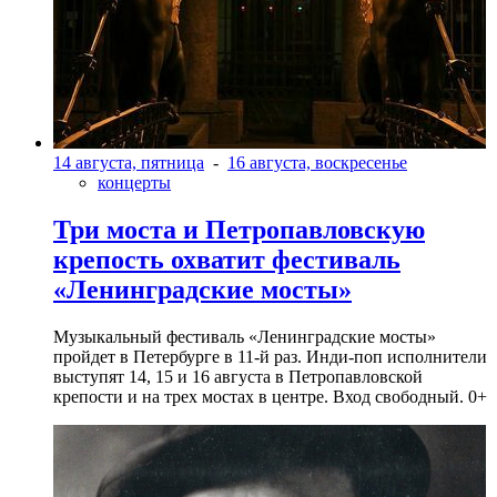
14 августа, пятница
-
16 августа, воскресенье
концерты
Три моста и Петропавловскую
крепость охватит фестиваль
«Ленинградские мосты»
Музыкальный фестиваль «Ленинградские мосты»
пройдет в Петербурге в 11-й раз. Инди-поп исполнители
выступят 14, 15 и 16 августа в Петропавловской
крепости и на трех мостах в центре. Вход свободный. 0+