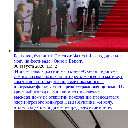
Беглянки, буллинг и Стасики: Женский взгляд диктует
моду на фестивале «Окно в Европу»
06 августа 2026,
15:42
34-й фестиваль российского кино «Окно в Европу» с
самого начала обозначил интерес к женской тематике, в
том числе и потому, что первые показанные в
программе фильмы сняты режиссерами-женщинами. Их
яростный взгляд на мир во многом отвечает
высказанному на открытии пожеланию председателя
жюри игрового конкурса Павла Лунгина: «Я хочу,
чтобы мы увидели дикое, непредсказуемое кино».