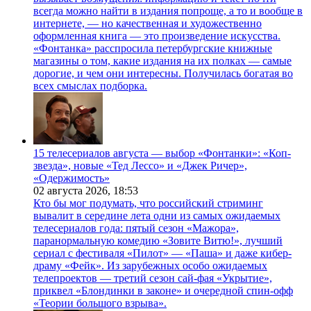
всегда можно найти в издания попроще, а то и вообще в
интернете, — но качественная и художественно
оформленная книга — это произведение искусства.
«Фонтанка» расспросила петербургские книжные
магазины о том, какие издания на их полках — самые
дорогие, и чем они интересны. Получилась богатая во
всех смыслах подборка.
15 телесериалов августа — выбор «Фонтанки»: «Коп-
звезда», новые «Тед Лессо» и «Джек Ричер»,
«Одержимость»
02 августа 2026,
18:53
Кто бы мог подумать, что российский стриминг
вывалит в середине лета одни из самых ожидаемых
телесериалов года: пятый сезон «Мажора»,
паранормальную комедию «Зовите Витю!», лучший
сериал с фестиваля «Пилот» — «Паша» и даже кибер-
драму «Фейк». Из зарубежных особо ожидаемых
телепроектов — третий сезон сай-фая «Укрытие»,
приквел «Блондинки в законе» и очередной спин-офф
«Теории большого взрыва».