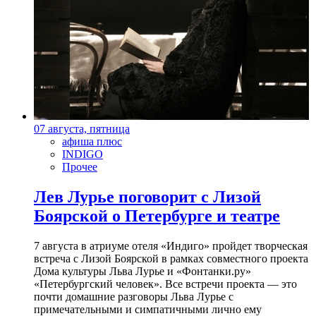
07 августа, пятница
афиша плюс
INDIGO
Прочее
Лев Лурье поговорит с Лизой
Боярской о Петербурге и театре
7 августа в атриуме отеля «Индиго» пройдет творческая
встреча с Лизой Боярской в рамках совместного проекта
Дома культуры Льва Лурье и «Фонтанки.ру»
«Петербургский человек». Все встречи проекта — это
почти домашние разговоры Льва Лурье с
примечательными и симпатичными лично ему