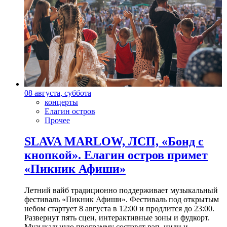
08 августа, суббота
концерты
Елагин остров
Прочее
SLAVA MARLOW, ЛСП, «Бонд с
кнопкой». Елагин остров примет
«Пикник Афиши»
Летний вайб традиционно поддерживает музыкальный
фестиваль «Пикник Афиши». Фестиваль под открытым
небом стартует 8 августа в 12:00 и продлится до 23:00.
Развернут пять сцен, интерактивные зоны и фудкорт.
Музыкальную программу составят рэп, инди и