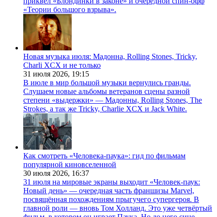
приквел «Блондинки в законе» и очередной спин-офф
«Теории большого взрыва».
Новая музыка июля: Мадонна, Rolling Stones, Tricky,
Charli XCX и не только
31 июля 2026,
19:15
В июле в мир большой музыки вернулись гранды.
Слушаем новые альбомы ветеранов сцены разной
степени «выдержки» — Мадонны, Rolling Stones, The
Strokes, а так же Tricky, Charlie XCX и Jack White.
Как смотреть «Человека-паука»: гид по фильмам
популярной киновселенной
30 июля 2026,
16:37
31 июля на мировые экраны выходит «Человек-паук:
Новый день» — очередная часть франшизы Marvel,
посвящённая похождениям прыгучего супергероя. В
главной роли — вновь Том Холланд. Это уже четвёртый
фильм, в котором он играет Паука. Но до него сине-