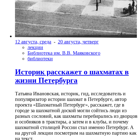
12 августа, среда
-
20 августа, четверг
лекции
Библиотека им. В.В. Маяковского
библиотеки
Историк расскажет о шахматах в
жизни Петербурга
Татьяна Ивановская, историк, гид, исследователь и
популяризатор истории шахмат в Петербурге, автор
проекта «Шахматный Петербург», расскажет, где в
городе за шахматной доской могли сойтись люди из
разных сословий, как шахматы перебирались из дворцов
и особняков в трактиры, а затем и в клубы, и почему
шахматной столицей России стал именно Петербург. А
на другой лекции посмотрим на шахматную партию как
на текст.