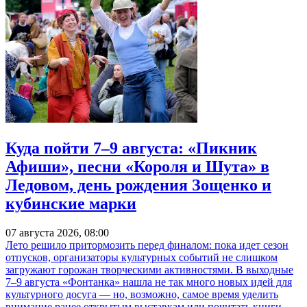
Куда пойти 7–9 августа: «Пикник
Афиши», песни «Короля и Шута» в
Ледовом, день рождения Зощенко и
кубинские марки
07 августа 2026, 08:00
Лето решило притормозить перед финалом: пока идет сезон
отпусков, организаторы культурных событий не слишком
загружают горожан творческими активностями. В выходные
7–9 августа «Фонтанка» нашла не так много новых идей для
культурного досуга — но, возможно, самое время уделить
внимание ранее открытым выставкам или почитать книги.