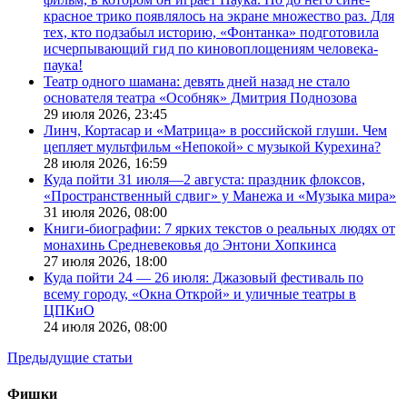
красное трико появлялось на экране множество раз. Для
тех, кто подзабыл историю, «Фонтанка» подготовила
исчерпывающий гид по киновоплощениям человека-
паука!
Театр одного шамана: девять дней назад не стало
основателя театра «Особняк» Дмитрия Поднозова
29 июля 2026,
23:45
Линч, Кортасар и «Матрица» в российской глуши. Чем
цепляет мультфильм «Непокой» с музыкой Курехина?
28 июля 2026,
16:59
Куда пойти 31 июля—2 августа: праздник флоксов,
«Пространственный сдвиг» у Манежа и «Музыка мира»
31 июля 2026,
08:00
Книги-биографии: 7 ярких текстов о реальных людях от
монахинь Средневековья до Энтони Хопкинса
27 июля 2026,
18:00
Куда пойти 24 — 26 июля: Джазовый фестиваль по
всему городу, «Окна Открой» и уличные театры в
ЦПКиО
24 июля 2026,
08:00
Предыдущие статьи
Фишки