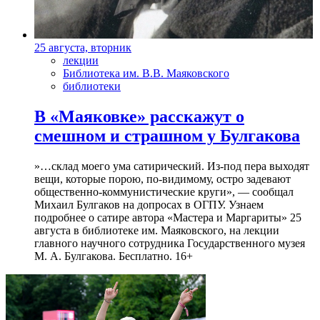
25 августа, вторник
лекции
Библиотека им. В.В. Маяковского
библиотеки
В «Маяковке» расскажут о
смешном и страшном у Булгакова
»…склад моего ума сатирический. Из-под пера выходят
вещи, которые порою, по-видимому, остро задевают
общественно-коммунистические круги», — сообщал
Михаил Булгаков на допросах в ОГПУ. Узнаем
подробнее о сатире автора «Мастера и Маргариты» 25
августа в библиотеке им. Маяковского, на лекции
главного научного сотрудника Государственного музея
М. А. Булгакова. Бесплатно. 16+