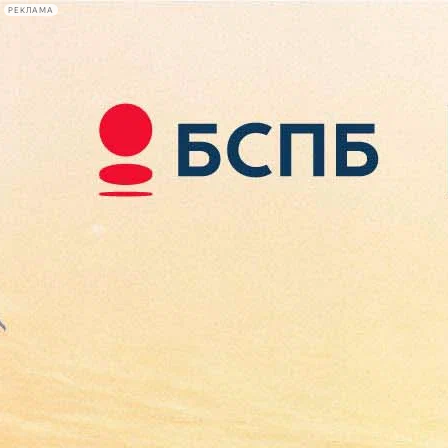
РЕКЛАМА
Афиша Plus
#телегид
Фонтанка.ру
Сегодня:
2026.08.07
10:12
Афиша Plus
кино
спектакли
выставки
концерты
лекции
книги
афиша плюс
новости
+