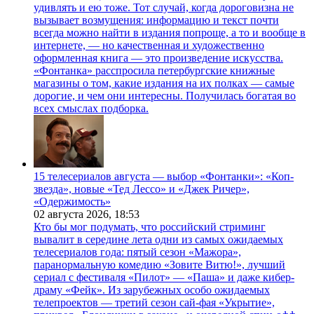
удивлять и ею тоже. Тот случай, когда дороговизна не
вызывает возмущения: информацию и текст почти
всегда можно найти в издания попроще, а то и вообще в
интернете, — но качественная и художественно
оформленная книга — это произведение искусства.
«Фонтанка» расспросила петербургские книжные
магазины о том, какие издания на их полках — самые
дорогие, и чем они интересны. Получилась богатая во
всех смыслах подборка.
15 телесериалов августа — выбор «Фонтанки»: «Коп-
звезда», новые «Тед Лессо» и «Джек Ричер»,
«Одержимость»
02 августа 2026,
18:53
Кто бы мог подумать, что российский стриминг
вывалит в середине лета одни из самых ожидаемых
телесериалов года: пятый сезон «Мажора»,
паранормальную комедию «Зовите Витю!», лучший
сериал с фестиваля «Пилот» — «Паша» и даже кибер-
драму «Фейк». Из зарубежных особо ожидаемых
телепроектов — третий сезон сай-фая «Укрытие»,