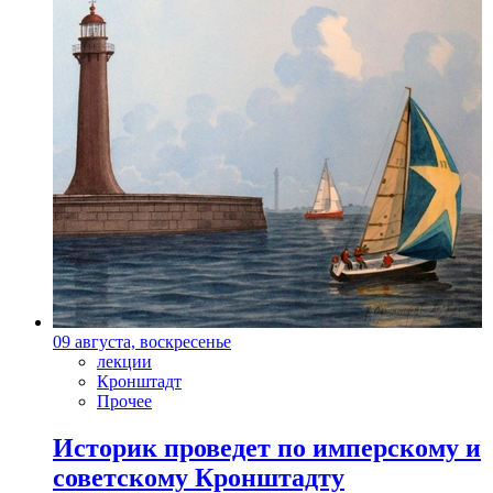
09 августа, воскресенье
лекции
Кронштадт
Прочее
Историк проведет по имперскому и
советскому Кронштадту