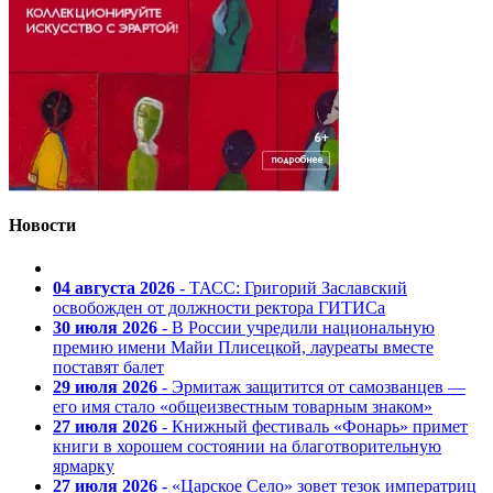
Новости
04 августа 2026
- ТАСС: Григорий Заславский
освобожден от должности ректора ГИТИСа
30 июля 2026
- В России учредили национальную
премию имени Майи Плисецкой, лауреаты вместе
поставят балет
29 июля 2026
- Эрмитаж защитится от самозванцев —
его имя стало «общеизвестным товарным знаком»
27 июля 2026
- Книжный фестиваль «Фонарь» примет
книги в хорошем состоянии на благотворительную
ярмарку
27 июля 2026
- «Царское Село» зовет тезок императриц