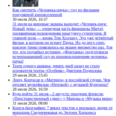
Как смотреть «Человека-паука»: гид по фильмам
популярной киновселенной
30 июля 2026,
16:37
31 июля на мировые экраны выходит «Человек-паук:
Новый день» — очередная часть франшизы Marvel,
посвящённая похождениям прыгучего супергероя. В
главной роли — вновь Том Холланд. Это уже четвёртый
фильм, в котором он играет Паука. Но до него сине-
красное трико появлялось на экране множество раз. Для
тех, кто подзабыл историю, «Фонтанка» подготовила
исчерпывающий гид по киновоплощениям человека-
паука!
Театр одного шамана: девять дней назад не стало
основателя театра «Особняк» Дмитрия Поднозова
29 июля 2026,
23:45
Линч, Кортасар и «Матрица» в российской глуши. Чем
цепляет мультфильм «Непокой» с музыкой Курехина?
28 июля 2026,
16:59
Куда пойти 31 июля—2 августа: праздник флоксов,
«Пространственный сдвиг» у Манежа и «Музыка мира»
31 июля 2026,
08:00
Книги-биографии: 7 ярких текстов о реальных людях от
монахинь Средневековья до Энтони Хопкинса