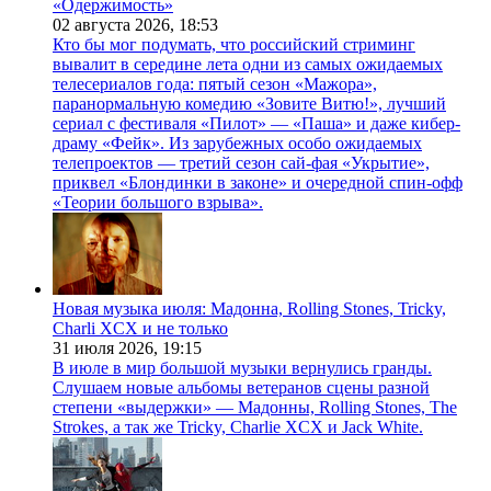
«Одержимость»
02 августа 2026,
18:53
Кто бы мог подумать, что российский стриминг
вывалит в середине лета одни из самых ожидаемых
телесериалов года: пятый сезон «Мажора»,
паранормальную комедию «Зовите Витю!», лучший
сериал с фестиваля «Пилот» — «Паша» и даже кибер-
драму «Фейк». Из зарубежных особо ожидаемых
телепроектов — третий сезон сай-фая «Укрытие»,
приквел «Блондинки в законе» и очередной спин-офф
«Теории большого взрыва».
Новая музыка июля: Мадонна, Rolling Stones, Tricky,
Charli XCX и не только
31 июля 2026,
19:15
В июле в мир большой музыки вернулись гранды.
Слушаем новые альбомы ветеранов сцены разной
степени «выдержки» — Мадонны, Rolling Stones, The
Strokes, а так же Tricky, Charlie XCX и Jack White.