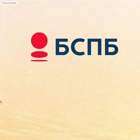
РЕКЛАМА
Афиша Plus
#телегид
Фонтанка.ру
Сегодня:
2026.08.07
09:11
Афиша Plus
кино
спектакли
выставки
концерты
лекции
книги
афиша плюс
новости
+