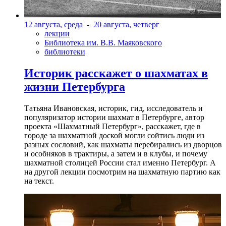
12 августа, среда
-
20 августа, четверг
лекции
Библиотека им. В.В. Маяковского
библиотеки
Историк расскажет о шахматах в
жизни Петербурга
Татьяна Ивановская, историк, гид, исследователь и
популяризатор истории шахмат в Петербурге, автор
проекта «Шахматный Петербург», расскажет, где в
городе за шахматной доской могли сойтись люди из
разных сословий, как шахматы перебирались из дворцов
и особняков в трактиры, а затем и в клубы, и почему
шахматной столицей России стал именно Петербург. А
на другой лекции посмотрим на шахматную партию как
на текст.