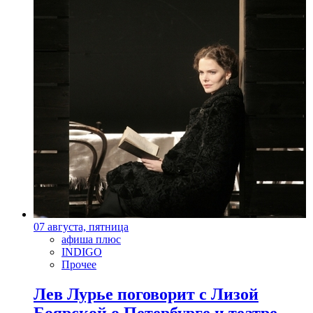
07 августа, пятница
афиша плюс
INDIGO
Прочее
Лев Лурье поговорит с Лизой
Боярской о Петербурге и театре