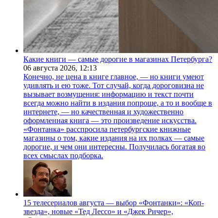
Какие книги — самые дорогие в магазинах Петербурга?
06 августа 2026,
12:13
Конечно, не цена в книге главное, — но книги умеют
удивлять и ею тоже. Тот случай, когда дороговизна не
вызывает возмущения: информацию и текст почти
всегда можно найти в издания попроще, а то и вообще в
интернете, — но качественная и художественно
оформленная книга — это произведение искусства.
«Фонтанка» расспросила петербургские книжные
магазины о том, какие издания на их полках — самые
дорогие, и чем они интересны. Получилась богатая во
всех смыслах подборка.
15 телесериалов августа — выбор «Фонтанки»: «Коп-
звезда», новые «Тед Лессо» и «Джек Ричер»,