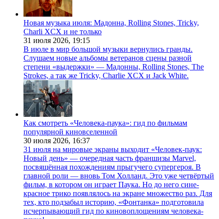
Новая музыка июля: Мадонна, Rolling Stones, Tricky,
Charli XCX и не только
31 июля 2026,
19:15
В июле в мир большой музыки вернулись гранды.
Слушаем новые альбомы ветеранов сцены разной
степени «выдержки» — Мадонны, Rolling Stones, The
Strokes, а так же Tricky, Charlie XCX и Jack White.
Как смотреть «Человека-паука»: гид по фильмам
популярной киновселенной
30 июля 2026,
16:37
31 июля на мировые экраны выходит «Человек-паук:
Новый день» — очередная часть франшизы Marvel,
посвящённая похождениям прыгучего супергероя. В
главной роли — вновь Том Холланд. Это уже четвёртый
фильм, в котором он играет Паука. Но до него сине-
красное трико появлялось на экране множество раз. Для
тех, кто подзабыл историю, «Фонтанка» подготовила
исчерпывающий гид по киновоплощениям человека-