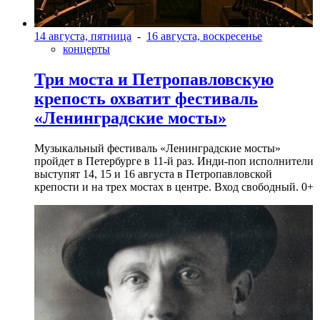
14 августа, пятница
-
16 августа, воскресенье
концерты
Три моста и Петропавловскую
крепость охватит фестиваль
«Ленинградские мосты»
Музыкальный фестиваль «Ленинградские мосты»
пройдет в Петербурге в 11-й раз. Инди-поп исполнители
выступят 14, 15 и 16 августа в Петропавловской
крепости и на трех мостах в центре. Вход свободный. 0+