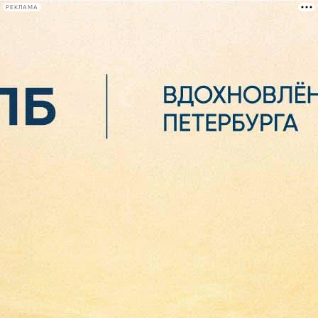
РЕКЛАМА
Афиша Plus
#телегид
Фонтанка.ру
Сегодня:
2026.08.07
02:27
Афиша Plus
кино
спектакли
выставки
концерты
лекции
книги
афиша плюс
новости
+