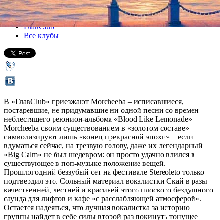
Все концерты
ГлавClub
Все клубы
В «ГлавClub» приезжают Morcheeba – исписавшиеся,
постаревшие, не придумавшие ни одной песни со времен
неблестящего реюнион-альбома «Blood Like Lemonade».
Morcheeba своим существованием в «золотом составе»
символизируют лишь «конец прекрасной эпохи» – если
вдуматься сейчас, на трезвую голову, даже их легендарный
«Big Calm» не был шедевром: он просто удачно влился в
существующее в поп-музыке положение вещей.
Прошлогодний беззубый сет на фестивале Stereoleto только
подтвердил это. Сольный материал вокалистки Скай в разы
качественней, честней и красивей этого плоского бездушного
саунда для лифтов и кафе «с расслабляющей атмосферой».
Остается надеяться, что лучшая вокалистка за историю
группы найдет в себе силы второй раз покинуть тонущее