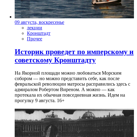
09 августа, воскресенье
лекции
Кронштадт
Прочее
Историк проведет по имперскому и
советскому Кронштадту
На Якорной площади можно любоваться Морским
собором — но можно представить себе, как после
февральской революции матросы расправились здесь с
адмиралом Робертом Виреном. А можно — как
протекала их обычная повседневная жизнь. Идем на
прогулку 9 августа. 16+