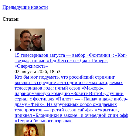
Предыдущие новости
Статьи
15 телесериалов августа — выбор «Фонтанки»: «Коп-
звезда», новые «Тед Лессо» и «Джек Ричер»,
«Одержимость»
02 августа 2026,
18:53
Кто бы мог подумать, что российский стриминг
вывалит в середине лета одни из самых ожидаемых
телесериалов года: пятый сезон «Мажора»,
паранормальную комедию «Зовите Витю!», лучший
сериал с фестиваля «Пилот» — «Паша» и даже кибер-
драму «Фейк». Из зарубежных особо ожидаемых
телепроектов — третий сезон сай-фая «Укрытие»,
приквел «Блондинки в законе» и очередной спин-офф
«Теории большого взрыва».