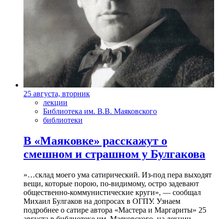
25 августа, вторник
лекции
Библиотека им. В.В. Маяковского
библиотеки
В «Маяковке» расскажут о
смешном и страшном у Булгакова
»…склад моего ума сатирический. Из-под пера выходят
вещи, которые порою, по-видимому, остро задевают
общественно-коммунистические круги», — сообщал
Михаил Булгаков на допросах в ОГПУ. Узнаем
подробнее о сатире автора «Мастера и Маргариты» 25
августа в библиотеке им. Маяковского, на лекции