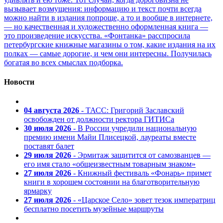
вызывает возмущения: информацию и текст почти всегда
можно найти в издания попроще, а то и вообще в интернете,
— но качественная и художественно оформленная книга —
это произведение искусства. «Фонтанка» расспросила
петербургские книжные магазины о том, какие издания на их
полках — самые дорогие, и чем они интересны. Получилась
богатая во всех смыслах подборка.
Новости
04 августа 2026
- ТАСС: Григорий Заславский
освобожден от должности ректора ГИТИСа
30 июля 2026
- В России учредили национальную
премию имени Майи Плисецкой, лауреаты вместе
поставят балет
29 июля 2026
- Эрмитаж защитится от самозванцев —
его имя стало «общеизвестным товарным знаком»
27 июля 2026
- Книжный фестиваль «Фонарь» примет
книги в хорошем состоянии на благотворительную
ярмарку
27 июля 2026
- «Царское Село» зовет тезок императриц
бесплатно посетить музейные маршруты