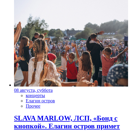
08 августа, суббота
концерты
Елагин остров
Прочее
SLAVA MARLOW, ЛСП, «Бонд с
кнопкой». Елагин остров примет