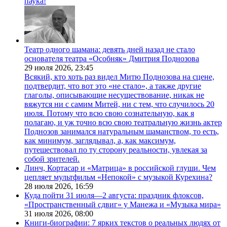
паука!
Театр одного шамана: девять дней назад не стало
основателя театра «Особняк» Дмитрия Поднозова
29 июля 2026,
23:45
Всякий, кто хоть раз видел Митю Поднозова на сцене,
подтвердит, что вот это «не стало», а также другие
глаголы, описывающие несуществование, никак не
вяжутся ни с самим Митей, ни с тем, что случилось 20
июля. Потому что всю свою сознательную, как я
полагаю, и уж точно всю свою театральную жизнь актер
Поднозов занимался натуральным шаманством, то есть,
как минимум, заглядывал, а, как максимум,
путешествовал по ту сторону реальности, увлекая за
собой зрителей.
Линч, Кортасар и «Матрица» в российской глуши. Чем
цепляет мультфильм «Непокой» с музыкой Курехина?
28 июля 2026,
16:59
Куда пойти 31 июля—2 августа: праздник флоксов,
«Пространственный сдвиг» у Манежа и «Музыка мира»
31 июля 2026,
08:00
Книги-биографии: 7 ярких текстов о реальных людях от