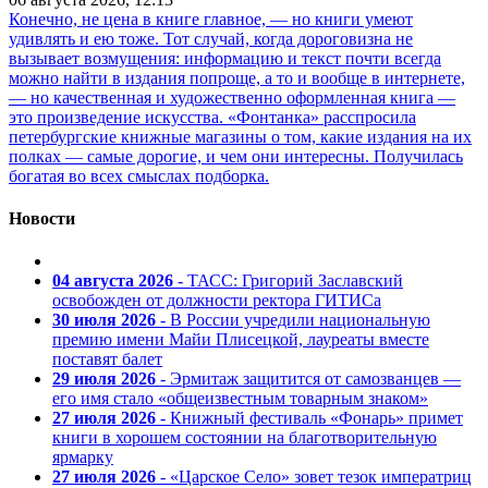
Конечно, не цена в книге главное, — но книги умеют
удивлять и ею тоже. Тот случай, когда дороговизна не
вызывает возмущения: информацию и текст почти всегда
можно найти в издания попроще, а то и вообще в интернете,
— но качественная и художественно оформленная книга —
это произведение искусства. «Фонтанка» расспросила
петербургские книжные магазины о том, какие издания на их
полках — самые дорогие, и чем они интересны. Получилась
богатая во всех смыслах подборка.
Новости
04 августа 2026
- ТАСС: Григорий Заславский
освобожден от должности ректора ГИТИСа
30 июля 2026
- В России учредили национальную
премию имени Майи Плисецкой, лауреаты вместе
поставят балет
29 июля 2026
- Эрмитаж защитится от самозванцев —
его имя стало «общеизвестным товарным знаком»
27 июля 2026
- Книжный фестиваль «Фонарь» примет
книги в хорошем состоянии на благотворительную
ярмарку
27 июля 2026
- «Царское Село» зовет тезок императриц