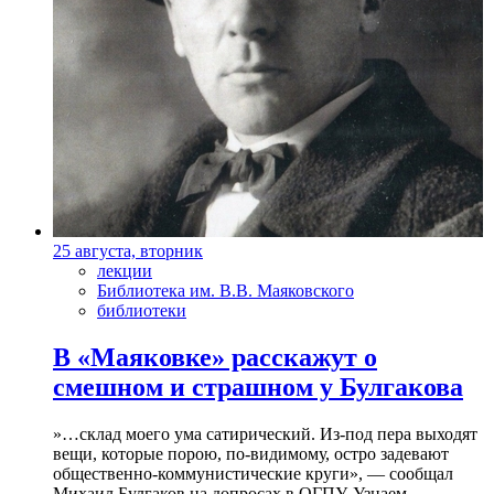
25 августа, вторник
лекции
Библиотека им. В.В. Маяковского
библиотеки
В «Маяковке» расскажут о
смешном и страшном у Булгакова
»…склад моего ума сатирический. Из-под пера выходят
вещи, которые порою, по-видимому, остро задевают
общественно-коммунистические круги», — сообщал
Михаил Булгаков на допросах в ОГПУ. Узнаем