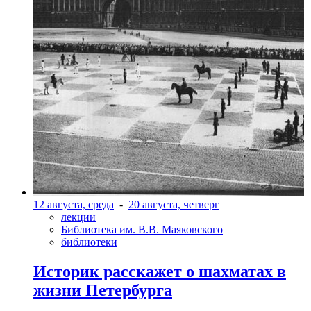
12 августа, среда
-
20 августа, четверг
лекции
Библиотека им. В.В. Маяковского
библиотеки
Историк расскажет о шахматах в
жизни Петербурга