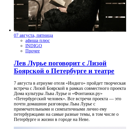
07 августа, пятница
афиша плюс
INDIGO
Прочее
Лев Лурье поговорит с Лизой
Боярской о Петербурге и театре
7 августа в атриуме отеля «Индиго» пройдет творческая
встреча с Лизой Боярской в рамках совместного проекта
Дома культуры Льва Лурье и «Фонтанки.ру»
«Петербургский человек». Все встречи проекта — это
почти домашние разговоры Льва Лурье с
примечательными и симпатичными лично ему
петербуржцами на самые разные темы, в том числе о
Петербурге и жизни в городе на Неве.