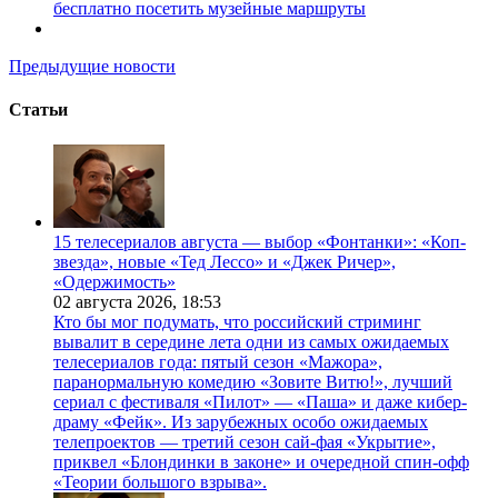
бесплатно посетить музейные маршруты
Предыдущие новости
Статьи
15 телесериалов августа — выбор «Фонтанки»: «Коп-
звезда», новые «Тед Лессо» и «Джек Ричер»,
«Одержимость»
02 августа 2026,
18:53
Кто бы мог подумать, что российский стриминг
вывалит в середине лета одни из самых ожидаемых
телесериалов года: пятый сезон «Мажора»,
паранормальную комедию «Зовите Витю!», лучший
сериал с фестиваля «Пилот» — «Паша» и даже кибер-
драму «Фейк». Из зарубежных особо ожидаемых
телепроектов — третий сезон сай-фая «Укрытие»,
приквел «Блондинки в законе» и очередной спин-офф
«Теории большого взрыва».