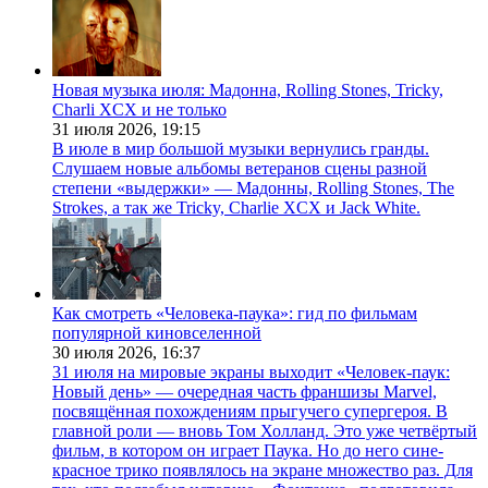
Новая музыка июля: Мадонна, Rolling Stones, Tricky,
Charli XCX и не только
31 июля 2026,
19:15
В июле в мир большой музыки вернулись гранды.
Слушаем новые альбомы ветеранов сцены разной
степени «выдержки» — Мадонны, Rolling Stones, The
Strokes, а так же Tricky, Charlie XCX и Jack White.
Как смотреть «Человека-паука»: гид по фильмам
популярной киновселенной
30 июля 2026,
16:37
31 июля на мировые экраны выходит «Человек-паук:
Новый день» — очередная часть франшизы Marvel,
посвящённая похождениям прыгучего супергероя. В
главной роли — вновь Том Холланд. Это уже четвёртый
фильм, в котором он играет Паука. Но до него сине-
красное трико появлялось на экране множество раз. Для