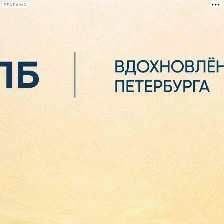
РЕКЛАМА
Афиша Plus
#телегид
Фонтанка.ру
Сегодня:
2026.08.07
00:45
Афиша Plus
кино
спектакли
выставки
концерты
лекции
книги
афиша плюс
новости
+