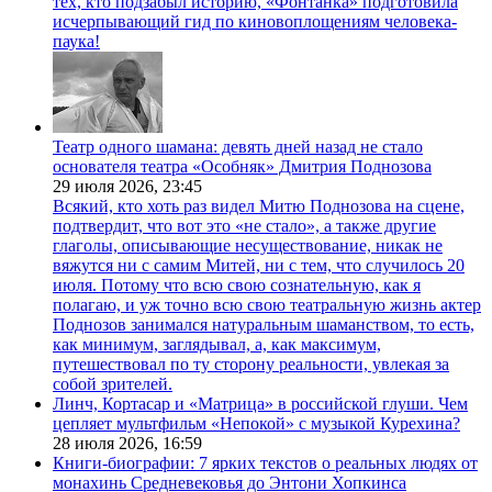
тех, кто подзабыл историю, «Фонтанка» подготовила
исчерпывающий гид по киновоплощениям человека-
паука!
Театр одного шамана: девять дней назад не стало
основателя театра «Особняк» Дмитрия Поднозова
29 июля 2026,
23:45
Всякий, кто хоть раз видел Митю Поднозова на сцене,
подтвердит, что вот это «не стало», а также другие
глаголы, описывающие несуществование, никак не
вяжутся ни с самим Митей, ни с тем, что случилось 20
июля. Потому что всю свою сознательную, как я
полагаю, и уж точно всю свою театральную жизнь актер
Поднозов занимался натуральным шаманством, то есть,
как минимум, заглядывал, а, как максимум,
путешествовал по ту сторону реальности, увлекая за
собой зрителей.
Линч, Кортасар и «Матрица» в российской глуши. Чем
цепляет мультфильм «Непокой» с музыкой Курехина?
28 июля 2026,
16:59
Книги-биографии: 7 ярких текстов о реальных людях от
монахинь Средневековья до Энтони Хопкинса