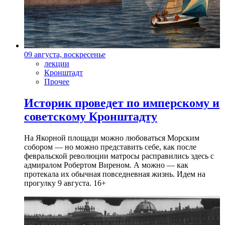
09 августа, воскресенье
лекции
Кронштадт
Прочее
Историк проведет по имперскому и
советскому Кронштадту
На Якорной площади можно любоваться Морским
собором — но можно представить себе, как после
февральской революции матросы расправились здесь с
адмиралом Робертом Виреном. А можно — как
протекала их обычная повседневная жизнь. Идем на
прогулку 9 августа. 16+