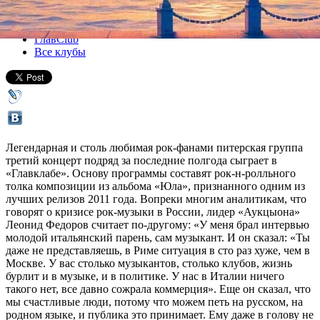
Все концерты
ГлавClub
Все клубы
Легендарная и столь любимая рок-фанами питерская группа
третий концерт подряд за последние полгода сыграет в
«Главклабе». Основу программы составят рок-н-ролльного
толка композиции из альбома «Юла», признанного одним из
лучших релизов 2011 года. Вопреки многим аналитикам, что
говорят о кризисе рок-музыки в России, лидер «Аукцыона»
Леонид Федоров считает по-другому: «У меня брал интервью
молодой итальянский парень, сам музыкант. И он сказал: «Ты
даже не представляешь, в Риме ситуация в сто раз хуже, чем в
Москве. У вас столько музыкантов, столько клубов, жизнь
бурлит и в музыке, и в политике. У нас в Италии ничего
такого нет, все давно сожрала коммерция». Еще он сказал, что
мы счастливые люди, потому что можем петь на русском, на
родном языке, и публика это принимает. Ему даже в голову не