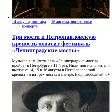
14 августа, пятница
-
16 августа, воскресенье
концерты
Три моста и Петропавловскую
крепость охватит фестиваль
«Ленинградские мосты»
Музыкальный фестиваль «Ленинградские мосты»
пройдет в Петербурге в 11-й раз. Инди-поп исполнители
выступят 14, 15 и 16 августа в Петропавловской
крепости и на трех мостах в центре. Вход свободный. 0+