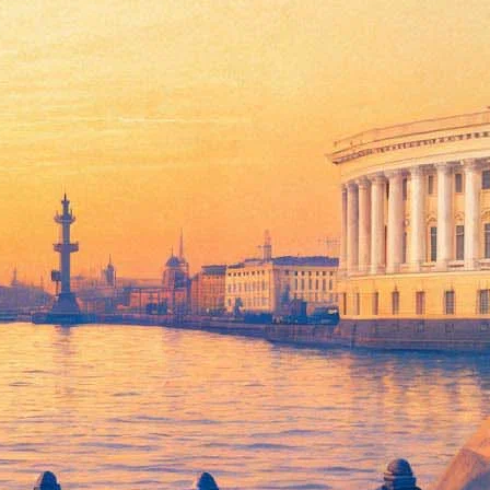
акля «Старший сын» и
ов, Евгений Цыганов,