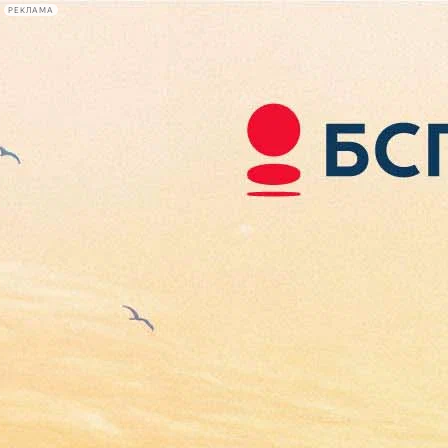
РЕКЛАМА
Афиша Plus
#телегид
Фонтанка.ру
Сегодня:
2026.08.09
09:06
Афиша Plus
кино
спектакли
выставки
концерты
лекции
книги
афиша плюс
новости
+