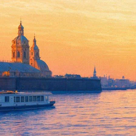
Открытая пресс-конференция
юбилею Александра Вампилов
Евгений Стычкин, Ольга Лом