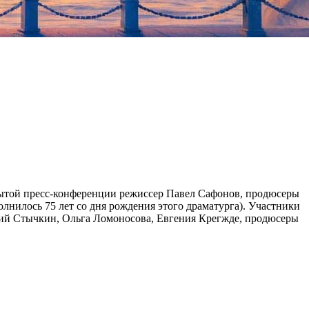
ткрытой пресс-конференции режиссер Павел Сафонов, продюсеры
олнилось 75 лет со дня рождения этого драматурга). Участники
ний Стычкин, Ольга Ломоносова, Евгения Крегжде, продюсеры