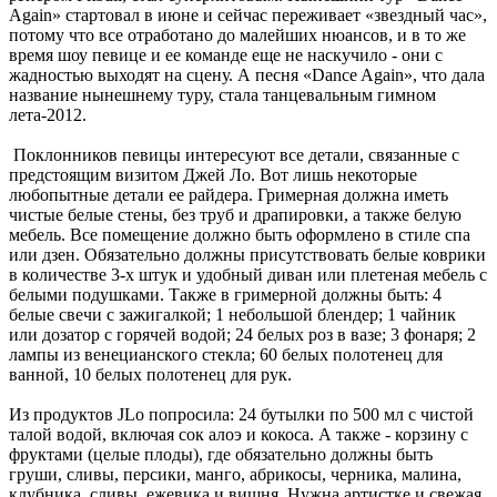
Again» стартовал в июне и сейчас переживает «звездный час»,
потому что все отработано до малейших нюансов, и в то же
время шоу певице и ее команде еще не наскучило - они с
жадностью выходят на сцену. А песня «Dance Again», что дала
название нынешнему туру, стала танцевальным гимном
лета-2012.
Поклонников певицы интересуют все детали, связанные с
предстоящим визитом Джей Ло. Вот лишь некоторые
любопытные детали ее райдера. Гримерная должна иметь
чистые белые стены, без труб и драпировки, а также белую
мебель. Все помещение должно быть оформлено в стиле спа
или дзен. Обязательно должны присутствовать белые коврики
в количестве 3-х штук и удобный диван или плетеная мебель с
белыми подушками. Также в гримерной должны быть: 4
белые свечи с зажигалкой; 1 небольшой блендер; 1 чайник
или дозатор с горячей водой; 24 белых роз в вазе; 3 фонаря; 2
лампы из венецианского стекла; 60 белых полотенец для
ванной, 10 белых полотенец для рук.
Из продуктов JLo попросила: 24 бутылки по 500 мл с чистой
талой водой, включая сок алоэ и кокоса. А также - корзину с
фруктами (целые плоды), где обязательно должны быть
груши, сливы, персики, манго, абрикосы, черника, малина,
клубника, сливы, ежевика и вишня. Нужна артистке и свежая