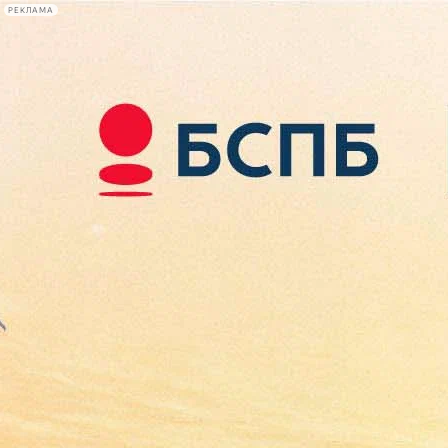
РЕКЛАМА
Афиша Plus
#телегид
Фонтанка.ру
Сегодня:
2026.08.09
10:22
Афиша Plus
кино
спектакли
выставки
концерты
лекции
книги
афиша плюс
новости
+