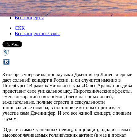
08 ноября 2012, четверг
,
20.00
Версия для печати
Все концерты
СКК
Все концертные залы
8 ноября суперзвезда поп-музыки Дженнифер Лопес впервые
даст сольный концерт в России, и он случится именно в
Петербурге! В рамках мирового тура «Dance Again» поп-дива
представит свое уникальное шоу. Пиротехнические эффекты,
смена декораций и костюмов, блеск лазерных огней,
зажигательные, полные страсти и сексуальности
танцевальные номера, в постановке которых принимает
участие сама Дженнифер. И это все живой концерт, с живым
звуком.
Одна из самых успешных певиц, танцовщиц, одна из самых
высокооплачиваемых голливудских актрис (в мае в прокат