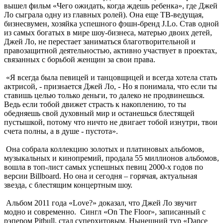
вышел фильм «Чего ожидать, когда ждешь ребенка», где Джей
Ло сыграла одну из главных ролей). Она еще ТВ-ведущая,
бизнесвумен, хозяйка успешного фэшн-бренд J.Lo. Став одной
из самых богатых в мире шоу-бизнеса, матерью двоих детей,
Джей Ло, не перестает заниматься благотворительной и
правозащитной деятельностью, активно участвует в проектах,
связанных с борьбой женщин за свои права.
«Я всегда была певицей и танцовщицей и всегда хотела стать
актрисой, - признается Джей Ло, - Но я понимала, что если ты
ставишь целью только деньги, то далеко не продвинешься.
Ведь если тобой движет страсть к накоплению, то ты
обедняешь свой духовный мир и останешься блестящей
пустышкой, потому что ничто не двигает тобой изнутри, твои
счета полны, а в душе - пустота».
Она собрала коллекцию золотых и платиновых альбомов,
музыкальных и кинопремий, продала 55 миллионов альбомов,
вошла в топ-лист самых успешных певиц 2000-х годов по
версии Billboard. Но она и сегодня – горячая, актуальная
звезда, с блестящим концертным шоу.
Альбом 2011 года «Love?» доказал, что Джей Ло звучит
модно и современно. Сингл «On The Floor», записанный с
рэпером Pitbull, стал суперхитовым. Нынешний тур «Dance