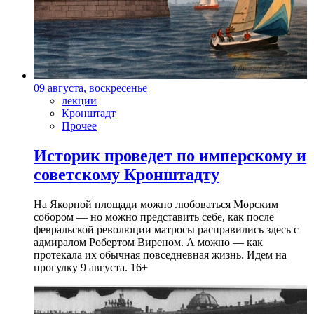
09 августа, воскресенье
лекции
Кронштадт
Прочее
Историк проведет по имперскому и
советскому Кронштадту
На Якорной площади можно любоваться Морским
собором — но можно представить себе, как после
февральской революции матросы расправились здесь с
адмиралом Робертом Виреном. А можно — как
протекала их обычная повседневная жизнь. Идем на
прогулку 9 августа. 16+