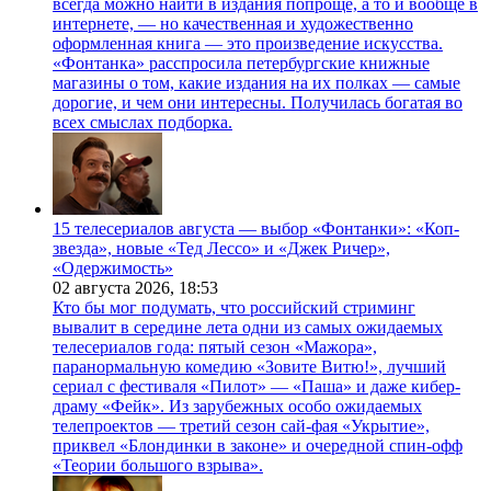
всегда можно найти в издания попроще, а то и вообще в
интернете, — но качественная и художественно
оформленная книга — это произведение искусства.
«Фонтанка» расспросила петербургские книжные
магазины о том, какие издания на их полках — самые
дорогие, и чем они интересны. Получилась богатая во
всех смыслах подборка.
15 телесериалов августа — выбор «Фонтанки»: «Коп-
звезда», новые «Тед Лессо» и «Джек Ричер»,
«Одержимость»
02 августа 2026,
18:53
Кто бы мог подумать, что российский стриминг
вывалит в середине лета одни из самых ожидаемых
телесериалов года: пятый сезон «Мажора»,
паранормальную комедию «Зовите Витю!», лучший
сериал с фестиваля «Пилот» — «Паша» и даже кибер-
драму «Фейк». Из зарубежных особо ожидаемых
телепроектов — третий сезон сай-фая «Укрытие»,
приквел «Блондинки в законе» и очередной спин-офф
«Теории большого взрыва».