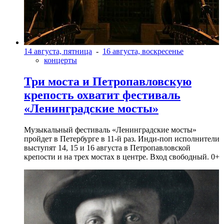
14 августа, пятница
-
16 августа, воскресенье
концерты
Три моста и Петропавловскую
крепость охватит фестиваль
«Ленинградские мосты»
Музыкальный фестиваль «Ленинградские мосты»
пройдет в Петербурге в 11-й раз. Инди-поп исполнители
выступят 14, 15 и 16 августа в Петропавловской
крепости и на трех мостах в центре. Вход свободный. 0+