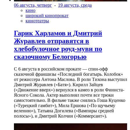
06 августа, четверг
-
19 августа, среда
кино
широкий кинопрокат
кинотеатры
Гарик Харламов и Дмитрий
Журавлев отправятся в
хлебобулочное роуд-муви по
сказочному Белогорью
С 6 августа в российском прокате — спин-офф
сказочной франшизы «Последний богатырь. Колобок»
от режиссера Антона Маслова. В роли Тихона выступил
Дмитрий Журавлев («Батя»). Кирилл Зайцев
(«Движение вверх») вернулся в камео в роли Финиста-
Ясного Сокола. Актер выполнял почти все трюки
самостоятельно. В фильме также снялись Гоша Куценко
(«Турецкий гамбит»), Мила Ершова («По щучьему
велению»), Татьяна Догилева («Вампиры средней
полосы»), и Дмитрий Колчин («Коммерсант»).