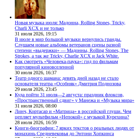
Новая музыка июля: Мадонна, Rolling Stones, Tricky,
Charli XCX и не только
31 июля 2026,
19:15
В июле в мир большой музыки вернулись гранды.
Слушаем новые альбомы ветеранов сцены разной
степени «выдержки» — Мадонны, Rolling Stones, The
Strokes, а так же Tricky, Charlie XCX и Jack White.
Как смотреть «Человека-паука»: гид по фильмам
популярной киновселенной
30 июля 2026,
16:37
Театр одного шамана: девять дней назад не стало
основателя театра «Особняк» Дмитрия Поднозова
29 июля 2026,
23:45
Куда пойти 31 июля—2 августа: праздник флоксов,
«Пространственный сдвиг» у Манежа и «Музыка мира»
31 июля 2026,
08:00
Линч, Кортасар и «Матрица» в российской глуши. Чем
цепляет мультфильм «Непокой» с музыкой Курехина?
28 июля 2026,
16:59
Книги-биографии: 7 ярких текстов о реальных людях от
монахинь Средневековья до Энтони Хопкинса