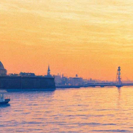
Шоу Jennifer Lopez. Мировой
тур «Dance again»