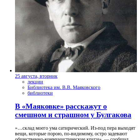
25 августа, вторник
лекции
Библиотека им. В.В. Маяковского
библиотеки
В «Маяковке» расскажут о
смешном и страшном у Булгакова
»…склад моего ума сатирический. Из-под пера выходят
вещи, которые порою, по-видимому, остро задевают
общественно-коммунистические круги», — сообщал