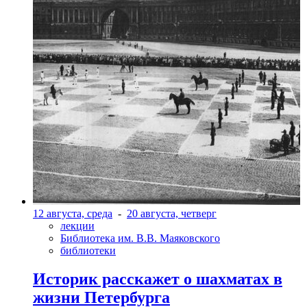
12 августа, среда
-
20 августа, четверг
лекции
Библиотека им. В.В. Маяковского
библиотеки
Историк расскажет о шахматах в
жизни Петербурга