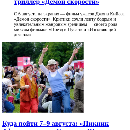
триллер «Демон скорости»
С 6 августа на экранах — фильм ужасов Джона Кийеса
«Демон скорости». Критики сочли ленту бодрым и
увлекательным жанровым зрелищeм — своего рода
миксом фильмов «Поезд в Пусан» и «Изгоняющий
дьявола».
Куда пойти 7–9 августа: «Пикник