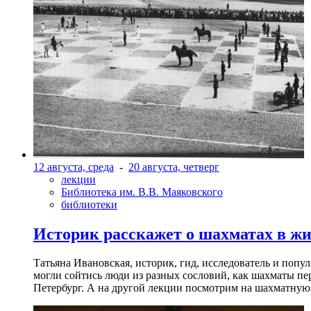
12 августа, среда
-
20 августа, четверг
лекции
Библиотека им. В.В. Маяковского
библиотеки
Историк расскажет о шахматах в ж
Татьяна Ивановская, историк, гид, исследователь и попу
могли сойтись люди из разных сословий, как шахматы пер
Петербург. А на другой лекции посмотрим на шахматную 