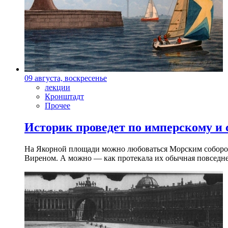
09 августа, воскресенье
лекции
Кронштадт
Прочее
Историк проведет по имперскому и
На Якорной площади можно любоваться Морским собором 
Виреном. А можно — как протекала их обычная повседнев