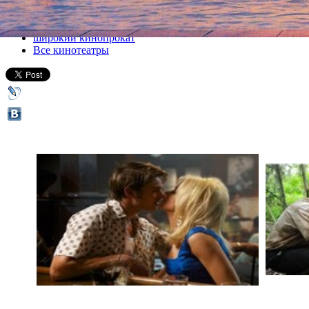
Все кино
широкий кинопрокат
Все кинотеатры