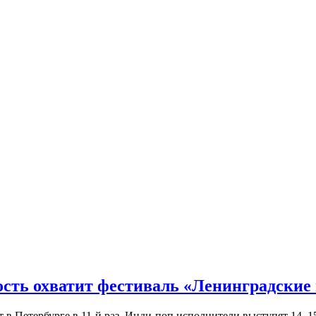
ость охватит фестиваль «Ленинградские
Петербурге в 11-й раз. Инди-поп исполнители выступят 14, 15 