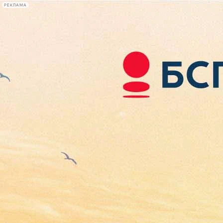
РЕКЛАМА
Афиша Plus
#телегид
Фонтанка.ру
Сегодня:
2026.08.09
12:40
Афиша Plus
кино
спектакли
выставки
концерты
лекции
книги
афиша плюс
новости
+