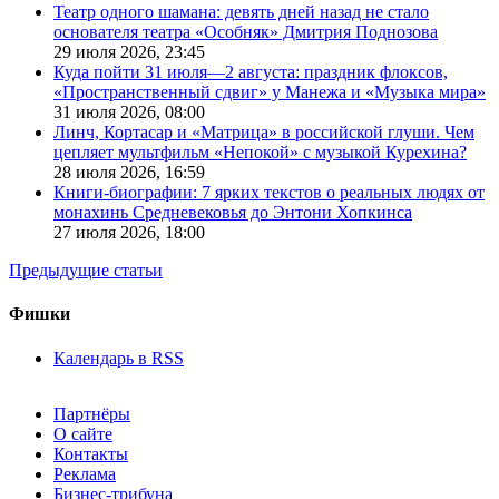
Театр одного шамана: девять дней назад не стало
основателя театра «Особняк» Дмитрия Поднозова
29 июля 2026,
23:45
Куда пойти 31 июля—2 августа: праздник флоксов,
«Пространственный сдвиг» у Манежа и «Музыка мира»
31 июля 2026,
08:00
Линч, Кортасар и «Матрица» в российской глуши. Чем
цепляет мультфильм «Непокой» с музыкой Курехина?
28 июля 2026,
16:59
Книги-биографии: 7 ярких текстов о реальных людях от
монахинь Средневековья до Энтони Хопкинса
27 июля 2026,
18:00
Предыдущие статьи
Фишки
Календарь в RSS
Партнёры
О сайте
Контакты
Реклама
Бизнес-трибуна