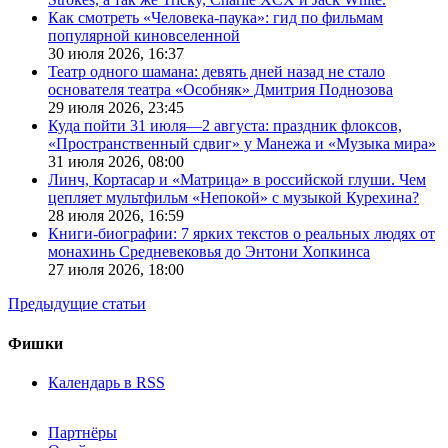
Как смотреть «Человека-паука»: гид по фильмам
популярной киновселенной
30 июля 2026,
16:37
Театр одного шамана: девять дней назад не стало
основателя театра «Особняк» Дмитрия Поднозова
29 июля 2026,
23:45
Куда пойти 31 июля—2 августа: праздник флоксов,
«Пространственный сдвиг» у Манежа и «Музыка мира»
31 июля 2026,
08:00
Линч, Кортасар и «Матрица» в российской глуши. Чем
цепляет мультфильм «Непокой» с музыкой Курехина?
28 июля 2026,
16:59
Книги-биографии: 7 ярких текстов о реальных людях от
монахинь Средневековья до Энтони Хопкинса
27 июля 2026,
18:00
Предыдущие статьи
Фишки
Календарь в RSS
Партнёры