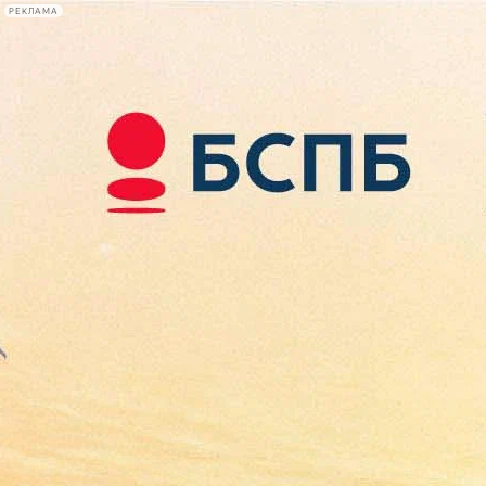
РЕКЛАМА
Афиша Plus
#телегид
Фонтанка.ру
Сегодня:
2026.08.09
04:06
Афиша Plus
кино
спектакли
выставки
концерты
лекции
книги
афиша плюс
новости
+