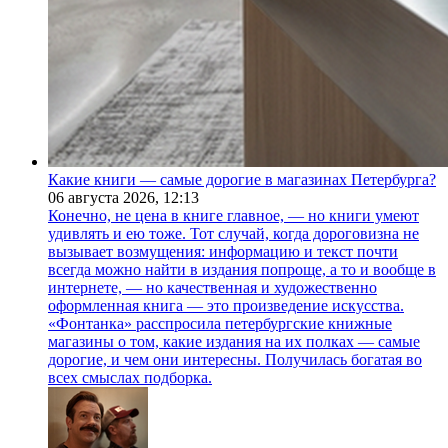
Какие книги — самые дорогие в магазинах Петербурга?
06 августа 2026,
12:13
Конечно, не цена в книге главное, — но книги умеют
удивлять и ею тоже. Тот случай, когда дороговизна не
вызывает возмущения: информацию и текст почти
всегда можно найти в издания попроще, а то и вообще в
интернете, — но качественная и художественно
оформленная книга — это произведение искусства.
«Фонтанка» расспросила петербургские книжные
магазины о том, какие издания на их полках — самые
дорогие, и чем они интересны. Получилась богатая во
всех смыслах подборка.