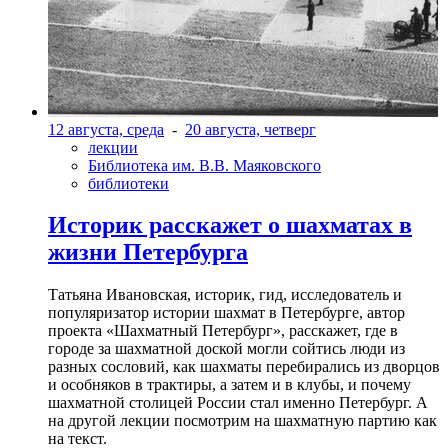
12 августа, среда
-
20 августа, четверг
лекции
Библиотека им. В.В. Маяковского
библиотеки
Историк расскажет о шахматах в
жизни Петербурга
Татьяна Ивановская, историк, гид, исследователь и
популяризатор истории шахмат в Петербурге, автор
проекта «Шахматный Петербург», расскажет, где в
городе за шахматной доской могли сойтись люди из
разных сословий, как шахматы перебирались из дворцов
и особняков в трактиры, а затем и в клубы, и почему
шахматной столицей России стал именно Петербург. А
на другой лекции посмотрим на шахматную партию как
на текст.