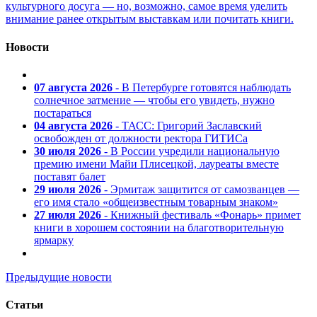
культурного досуга — но, возможно, самое время уделить
внимание ранее открытым выставкам или почитать книги.
Новости
07 августа 2026
- В Петербурге готовятся наблюдать
солнечное затмение — чтобы его увидеть, нужно
постараться
04 августа 2026
- ТАСС: Григорий Заславский
освобожден от должности ректора ГИТИСа
30 июля 2026
- В России учредили национальную
премию имени Майи Плисецкой, лауреаты вместе
поставят балет
29 июля 2026
- Эрмитаж защитится от самозванцев —
его имя стало «общеизвестным товарным знаком»
27 июля 2026
- Книжный фестиваль «Фонарь» примет
книги в хорошем состоянии на благотворительную
ярмарку
Предыдущие новости
Статьи