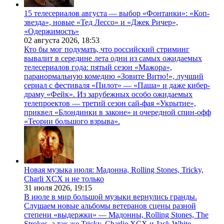
15 телесериалов августа — выбор «Фонтанки»: «Коп-
звезда», новые «Тед Лессо» и «Джек Ричер»,
«Одержимость»
02 августа 2026,
18:53
Кто бы мог подумать, что российский стриминг
вывалит в середине лета одни из самых ожидаемых
телесериалов года: пятый сезон «Мажора»,
паранормальную комедию «Зовите Витю!», лучший
сериал с фестиваля «Пилот» — «Паша» и даже кибер-
драму «Фейк». Из зарубежных особо ожидаемых
телепроектов — третий сезон сай-фая «Укрытие»,
приквел «Блондинки в законе» и очередной спин-офф
«Теории большого взрыва».
Новая музыка июля: Мадонна, Rolling Stones, Tricky,
Charli XCX и не только
31 июля 2026,
19:15
В июле в мир большой музыки вернулись гранды.
Слушаем новые альбомы ветеранов сцены разной
степени «выдержки» — Мадонны, Rolling Stones, The
Strokes, а так же Tricky, Charlie XCX и Jack White.