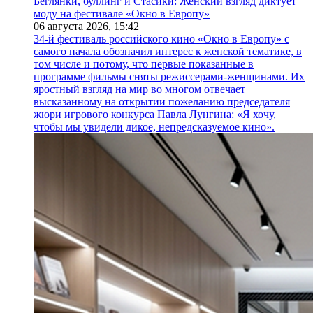
Беглянки, буллинг и Стасики: Женский взгляд диктует
моду на фестивале «Окно в Европу»
06 августа 2026,
15:42
34-й фестиваль российского кино «Окно в Европу» с
самого начала обозначил интерес к женской тематике, в
том числе и потому, что первые показанные в
программе фильмы сняты режиссерами-женщинами. Их
яростный взгляд на мир во многом отвечает
высказанному на открытии пожеланию председателя
жюри игрового конкурса Павла Лунгина: «Я хочу,
чтобы мы увидели дикое, непредсказуемое кино».