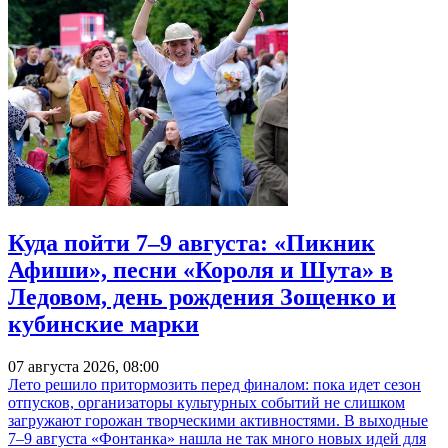
Куда пойти 7–9 августа: «Пикник
Афиши», песни «Короля и Шута» в
Ледовом, день рождения Зощенко и
кубинские марки
07 августа 2026, 08:00
Лето решило притормозить перед финалом: пока идет сезон
отпусков, организаторы культурных событий не слишком
загружают горожан творческими активностями. В выходные
7–9 августа «Фонтанка» нашла не так много новых идей для