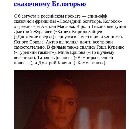
сказочному Белогорью
С 6 августа в российском прокате — спин-офф
сказочной франшизы «Последний богатырь. Колобок»
от режиссера Антона Маслова. В роли Тихона выступил
Дмитрий Журавлев («Батя»). Кирилл Зайцев
(«Движение вверх») вернулся в камео в роли Финиста-
Ясного Сокола. Актер выполнял почти все трюки
самостоятельно. В фильме также снялись Гоша Куценко
(«Турецкий гамбит»), Мила Ершова («По щучьему
велению»), Татьяна Догилева («Вампиры средней
полосы»), и Дмитрий Колчин («Коммерсант»).