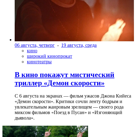
06 августа, четверг
-
19 августа, среда
кино
широкий кинопрокат
кинотеатры
В кино покажут мистический
триллер «Демон скорости»
С 6 августа на экранах — фильм ужасов Джона Кийеса
«Демон скорости». Критики сочли ленту бодрым и
увлекательным жанровым зрелищeм — своего рода
миксом фильмов «Поезд в Пусан» и «Изгоняющий
дьявола».