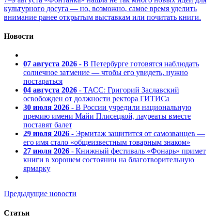
культурного досуга — но, возможно, самое время уделить
внимание ранее открытым выставкам или почитать книги.
Новости
07 августа 2026
- В Петербурге готовятся наблюдать
солнечное затмение — чтобы его увидеть, нужно
постараться
04 августа 2026
- ТАСС: Григорий Заславский
освобожден от должности ректора ГИТИСа
30 июля 2026
- В России учредили национальную
премию имени Майи Плисецкой, лауреаты вместе
поставят балет
29 июля 2026
- Эрмитаж защитится от самозванцев —
его имя стало «общеизвестным товарным знаком»
27 июля 2026
- Книжный фестиваль «Фонарь» примет
книги в хорошем состоянии на благотворительную
ярмарку
Предыдущие новости
Статьи