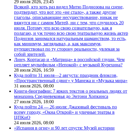
29 июля 2026,
23:45
Всякий, кто хоть раз видел Митю Поднозова на сцене,
подтвердит, что вот это «не стало», а также другие
глаголы, описывающие несуществование, никак не
вяжутся ни с самим Митей, ни с тем, что случилось 20
июля. Потому что всю свою сознательную, как я
полагаю, и уж точно всю свою театральную жизнь актер
Поднозов занимался натуральным шаманством, то есть,
как минимум, заглядывал, а, как максимум,
путешествовал по ту сторону реальности, увлекая за
собой зрителей.
Линч, Кортасар и «Матрица» в российской глуши. Чем
цепляет мультфильм «Непокой» с музыкой Курехина?
28 июля 2026,
16:59
Куда пойти 31 июля—2 августа: праздник флоксов,
«Пространственный сдвиг» у Манежа и «Музыка мира»
31 июля 2026,
08:00
Книги-биографии: 7 ярких текстов о реальных людях от
монахинь Средневековья до Энтони Хопкинса
27 июля 2026,
18:00
Куда пойти 24 — 26 июля: Джазовый фестиваль по
всему городу, «Окна Открой» и уличные театры в
ЦПКиО
24 июля 2026,
08:00
«Испания в огне» и 90 лет спустя: Музей истории