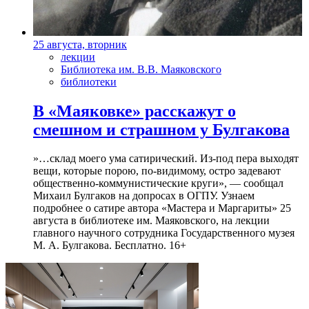
25 августа, вторник
лекции
Библиотека им. В.В. Маяковского
библиотеки
В «Маяковке» расскажут о
смешном и страшном у Булгакова
»…склад моего ума сатирический. Из-под пера выходят
вещи, которые порою, по-видимому, остро задевают
общественно-коммунистические круги», — сообщал
Михаил Булгаков на допросах в ОГПУ. Узнаем
подробнее о сатире автора «Мастера и Маргариты» 25
августа в библиотеке им. Маяковского, на лекции
главного научного сотрудника Государственного музея
М. А. Булгакова. Бесплатно. 16+