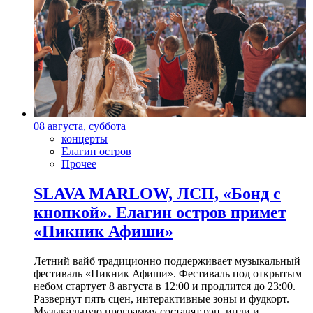
08 августа, суббота
концерты
Елагин остров
Прочее
SLAVA MARLOW, ЛСП, «Бонд с
кнопкой». Елагин остров примет
«Пикник Афиши»
Летний вайб традиционно поддерживает музыкальный
фестиваль «Пикник Афиши». Фестиваль под открытым
небом стартует 8 августа в 12:00 и продлится до 23:00.
Развернут пять сцен, интерактивные зоны и фудкорт.
Музыкальную программу составят рэп, инди и