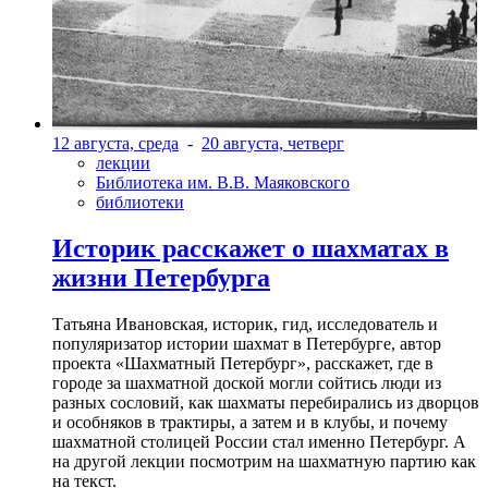
12 августа, среда
-
20 августа, четверг
лекции
Библиотека им. В.В. Маяковского
библиотеки
Историк расскажет о шахматах в
жизни Петербурга
Татьяна Ивановская, историк, гид, исследователь и
популяризатор истории шахмат в Петербурге, автор
проекта «Шахматный Петербург», расскажет, где в
городе за шахматной доской могли сойтись люди из
разных сословий, как шахматы перебирались из дворцов
и особняков в трактиры, а затем и в клубы, и почему
шахматной столицей России стал именно Петербург. А
на другой лекции посмотрим на шахматную партию как
на текст.