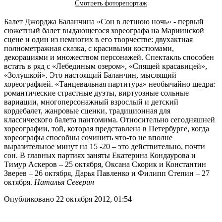
Смотреть фоторепортаж
Балет Джорджа Баланчина «Сон в летнюю ночь» - первый
сюжетный балет выдающегося хореографа на Мариинской
сцене и один из немногих в его творчестве: двухактная
полнометражная сказка, с красивыми костюмами,
декорациями и множеством персонажей. Спектакль способен
встать в ряд с «Лебединым озером», «Спящей красавицей»,
«Золушкой». Это настоящий Баланчин, мыслящий
хореографией. «Танцевальная партитура» необычайно щедра:
романтические страстные дуэты, виртуозные сольные
вариации, многоперсонажный взрослый и детский
кордебалет, жанровые сценки, традиционная для
классического балета пантомима. Относительно сегодняшней
хореографии, той, которая представлена в Петербурге, когда
хореографы способны сочинить что-то не вполне
выразительное минут на 15 -20 – это действительно, почти
сон. В главных партиях заняты Екатерина Кондаурова и
Тимур Аскеров – 25 октября, Оксана Скорик и Константин
Зверев – 26 октября, Дарья Павленко и Филипп Степин – 27
октября.
Наталья Северин
Опубликовано 22 октября 2012, 01:54