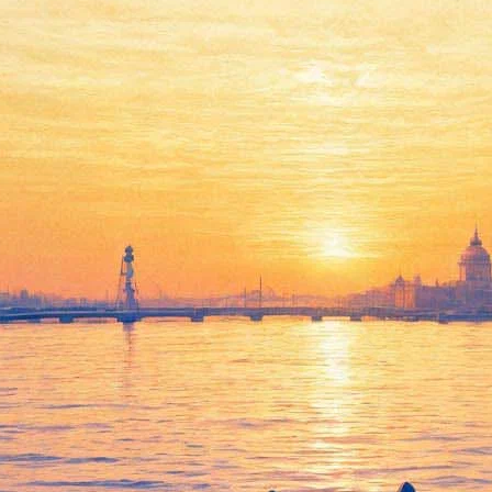
«Сон о русском балете»: «Сон
в летнюю ночь» Джорджа
Баланчина на музыку Ф.