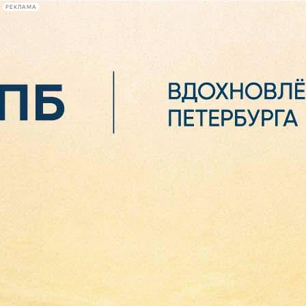
РЕКЛАМА
Афиша Plus
#телегид
Фонтанка.ру
Сегодня:
2026.08.07
06:33
Афиша Plus
кино
спектакли
выставки
концерты
лекции
книги
афиша плюс
новости
+