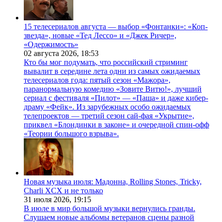
15 телесериалов августа — выбор «Фонтанки»: «Коп-
звезда», новые «Тед Лессо» и «Джек Ричер»,
«Одержимость»
02 августа 2026,
18:53
Кто бы мог подумать, что российский стриминг
вывалит в середине лета одни из самых ожидаемых
телесериалов года: пятый сезон «Мажора»,
паранормальную комедию «Зовите Витю!», лучший
сериал с фестиваля «Пилот» — «Паша» и даже кибер-
драму «Фейк». Из зарубежных особо ожидаемых
телепроектов — третий сезон сай-фая «Укрытие»,
приквел «Блондинки в законе» и очередной спин-офф
«Теории большого взрыва».
Новая музыка июля: Мадонна, Rolling Stones, Tricky,
Charli XCX и не только
31 июля 2026,
19:15
В июле в мир большой музыки вернулись гранды.
Слушаем новые альбомы ветеранов сцены разной