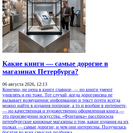
Какие книги — самые дорогие в
магазинах Петербурга?
06 августа 2026, 12:13
Конечно, не цена в книге главное, — но книги умеют
удивлять и ею тоже. Тот случай, когда дороговизна не
вызывает возмущения: информацию и текст почти всегда
можно найти в издания попроще, а то и вообще в интернете,
— но качественная и художественно оформленная книга —
это произведение искусства. «Фонтанка» расспросила
петербургские книжные магазины о том, какие издания на их
полках — самые дорогие, и чем они интересны. Получилась
богатая во всех смыслах подборка.