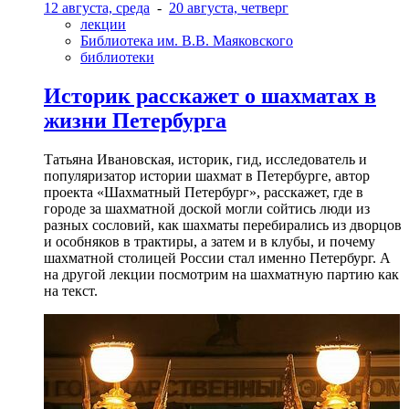
12 августа, среда
-
20 августа, четверг
лекции
Библиотека им. В.В. Маяковского
библиотеки
Историк расскажет о шахматах в
жизни Петербурга
Татьяна Ивановская, историк, гид, исследователь и
популяризатор истории шахмат в Петербурге, автор
проекта «Шахматный Петербург», расскажет, где в
городе за шахматной доской могли сойтись люди из
разных сословий, как шахматы перебирались из дворцов
и особняков в трактиры, а затем и в клубы, и почему
шахматной столицей России стал именно Петербург. А
на другой лекции посмотрим на шахматную партию как
на текст.