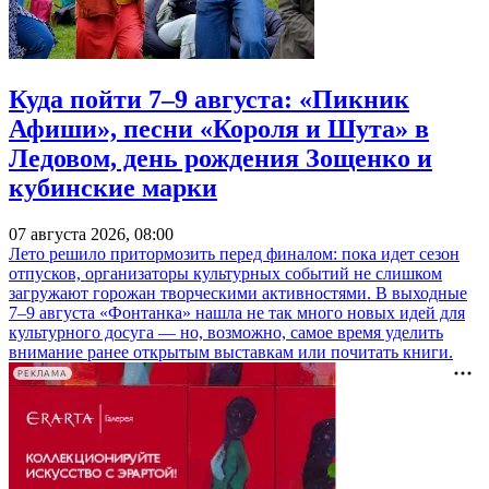
Куда пойти 7–9 августа: «Пикник
Афиши», песни «Короля и Шута» в
Ледовом, день рождения Зощенко и
кубинские марки
07 августа 2026, 08:00
Лето решило притормозить перед финалом: пока идет сезон
отпусков, организаторы культурных событий не слишком
загружают горожан творческими активностями. В выходные
7–9 августа «Фонтанка» нашла не так много новых идей для
культурного досуга — но, возможно, самое время уделить
внимание ранее открытым выставкам или почитать книги.
РЕКЛАМА