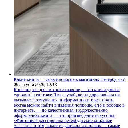
Какие книги — самые дорогие в магазинах Петербурга?
06 августа 2026,
12:13
Конечно, не цена в книге главное, — но книги умеют
удивлять и ею тоже. Тот случай, когда дороговизна не
вызывает возмущения: информацию и текст почти
всегда можно найти в издания попроще, а то и вообще в
интернете, — но качественная и художественно
оформленная книга — это произведение искусства.
«Фонтанка» расспросила петербургские книжные
магазины о том, какие издания на их полках — самые