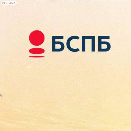
РЕКЛАМА
Афиша Plus
#телегид
Фонтанка.ру
Сегодня:
2026.08.07
18:19
Афиша Plus
кино
спектакли
выставки
концерты
лекции
книги
афиша плюс
новости
+