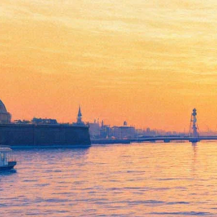
Творческий вечер «Бродский.
Возвращение»
21 октября 2012, воскресенье
,
18.00
Версия для печати
Все лекции
Буквоед на Восстания
Все книжные магазины