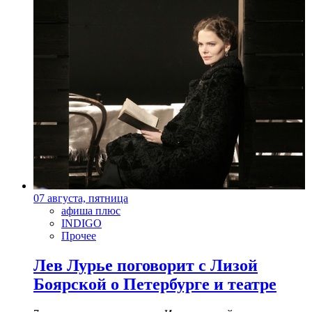
07 августа, пятница
афиша плюс
INDIGO
Прочее
Лев Лурье поговорит с Лизой
Боярской о Петербурге и театре