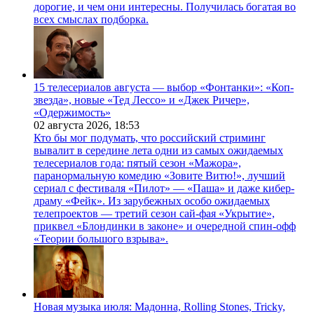
дорогие, и чем они интересны. Получилась богатая во
всех смыслах подборка.
15 телесериалов августа — выбор «Фонтанки»: «Коп-
звезда», новые «Тед Лессо» и «Джек Ричер»,
«Одержимость»
02 августа 2026,
18:53
Кто бы мог подумать, что российский стриминг
вывалит в середине лета одни из самых ожидаемых
телесериалов года: пятый сезон «Мажора»,
паранормальную комедию «Зовите Витю!», лучший
сериал с фестиваля «Пилот» — «Паша» и даже кибер-
драму «Фейк». Из зарубежных особо ожидаемых
телепроектов — третий сезон сай-фая «Укрытие»,
приквел «Блондинки в законе» и очередной спин-офф
«Теории большого взрыва».
Новая музыка июля: Мадонна, Rolling Stones, Tricky,