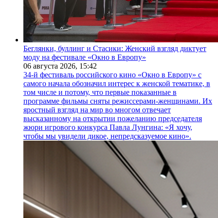
Беглянки, буллинг и Стасики: Женский взгляд диктует
моду на фестивале «Окно в Европу»
06 августа 2026,
15:42
34-й фестиваль российского кино «Окно в Европу» с
самого начала обозначил интерес к женской тематике, в
том числе и потому, что первые показанные в
программе фильмы сняты режиссерами-женщинами. Их
яростный взгляд на мир во многом отвечает
высказанному на открытии пожеланию председателя
жюри игрового конкурса Павла Лунгина: «Я хочу,
чтобы мы увидели дикое, непредсказуемое кино».