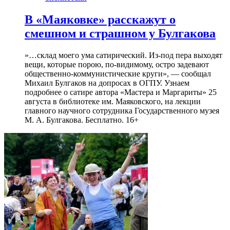
В «Маяковке» расскажут о
смешном и страшном у Булгакова
»…склад моего ума сатирический. Из-под пера выходят
вещи, которые порою, по-видимому, остро задевают
общественно-коммунистические круги», — сообщал
Михаил Булгаков на допросах в ОГПУ. Узнаем
подробнее о сатире автора «Мастера и Маргариты» 25
августа в библиотеке им. Маяковского, на лекции
главного научного сотрудника Государственного музея
М. А. Булгакова. Бесплатно. 16+