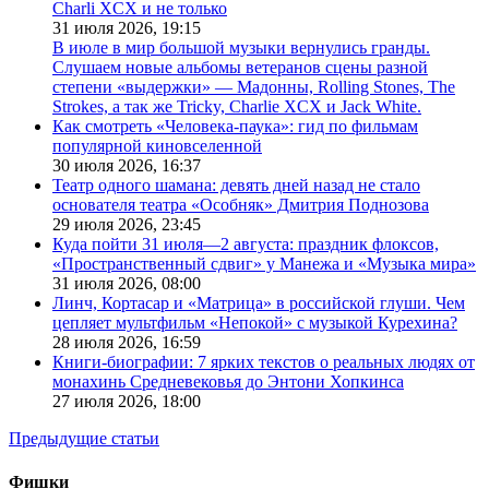
Charli XCX и не только
31 июля 2026,
19:15
В июле в мир большой музыки вернулись гранды.
Слушаем новые альбомы ветеранов сцены разной
степени «выдержки» — Мадонны, Rolling Stones, The
Strokes, а так же Tricky, Charlie XCX и Jack White.
Как смотреть «Человека-паука»: гид по фильмам
популярной киновселенной
30 июля 2026,
16:37
Театр одного шамана: девять дней назад не стало
основателя театра «Особняк» Дмитрия Поднозова
29 июля 2026,
23:45
Куда пойти 31 июля—2 августа: праздник флоксов,
«Пространственный сдвиг» у Манежа и «Музыка мира»
31 июля 2026,
08:00
Линч, Кортасар и «Матрица» в российской глуши. Чем
цепляет мультфильм «Непокой» с музыкой Курехина?
28 июля 2026,
16:59
Книги-биографии: 7 ярких текстов о реальных людях от
монахинь Средневековья до Энтони Хопкинса
27 июля 2026,
18:00
Предыдущие статьи
Фишки