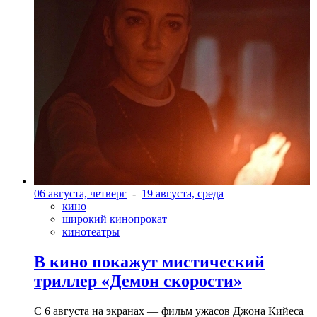
06 августа, четверг
-
19 августа, среда
кино
широкий кинопрокат
кинотеатры
В кино покажут мистический
триллер «Демон скорости»
С 6 августа на экранах — фильм ужасов Джона Кийеса