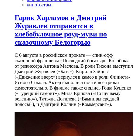
кинотеатры
Гарик Харламов и Дмитрий
Журавлев отправятся в
хлебобулочное роуд-муви по
сказочному Белогорью
С 6 августа в российском прокате — спин-офф
сказочной франшизы «Последний богатырь. Колобок»
от режиссера Антона Маслова. В роли Тихона выступил
Дмитрий Журавлев («Батя»). Кирилл Зайцев
(«Движение вверх») вернулся в камео в роли Финиста-
Ясного Сокола. Актер выполнял почти все трюки
самостоятельно. В фильме также снялись Гоша Куценко
(«Турецкий гамбит»), Мила Ершова («По щучьему
велению»), Татьяна Догилева («Вампиры средней
полосы»), и Дмитрий Колчин («Коммерсант»).