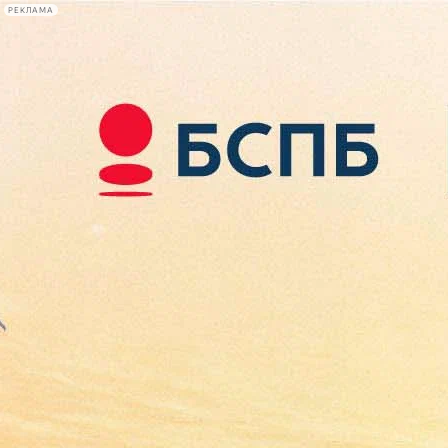
РЕКЛАМА
Афиша Plus
#телегид
Фонтанка.ру
Сегодня:
2026.08.09
07:34
Афиша Plus
кино
спектакли
выставки
концерты
лекции
книги
афиша плюс
новости
+