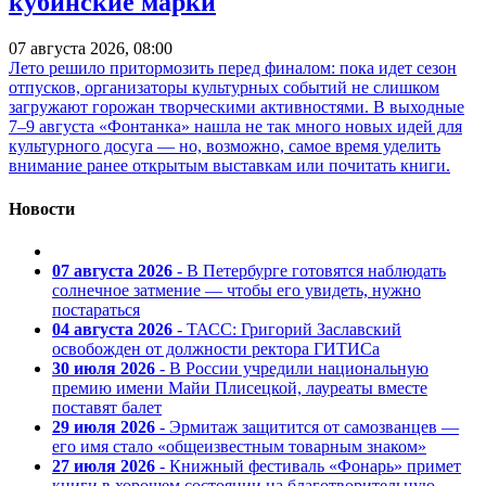
кубинские марки
07 августа 2026, 08:00
Лето решило притормозить перед финалом: пока идет сезон
отпусков, организаторы культурных событий не слишком
загружают горожан творческими активностями. В выходные
7–9 августа «Фонтанка» нашла не так много новых идей для
культурного досуга — но, возможно, самое время уделить
внимание ранее открытым выставкам или почитать книги.
Новости
07 августа 2026
- В Петербурге готовятся наблюдать
солнечное затмение — чтобы его увидеть, нужно
постараться
04 августа 2026
- ТАСС: Григорий Заславский
освобожден от должности ректора ГИТИСа
30 июля 2026
- В России учредили национальную
премию имени Майи Плисецкой, лауреаты вместе
поставят балет
29 июля 2026
- Эрмитаж защитится от самозванцев —
его имя стало «общеизвестным товарным знаком»
27 июля 2026
- Книжный фестиваль «Фонарь» примет
книги в хорошем состоянии на благотворительную