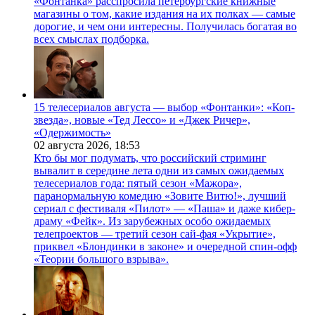
«Фонтанка» расспросила петербургские книжные
магазины о том, какие издания на их полках — самые
дорогие, и чем они интересны. Получилась богатая во
всех смыслах подборка.
15 телесериалов августа — выбор «Фонтанки»: «Коп-
звезда», новые «Тед Лессо» и «Джек Ричер»,
«Одержимость»
02 августа 2026,
18:53
Кто бы мог подумать, что российский стриминг
вывалит в середине лета одни из самых ожидаемых
телесериалов года: пятый сезон «Мажора»,
паранормальную комедию «Зовите Витю!», лучший
сериал с фестиваля «Пилот» — «Паша» и даже кибер-
драму «Фейк». Из зарубежных особо ожидаемых
телепроектов — третий сезон сай-фая «Укрытие»,
приквел «Блондинки в законе» и очередной спин-офф
«Теории большого взрыва».