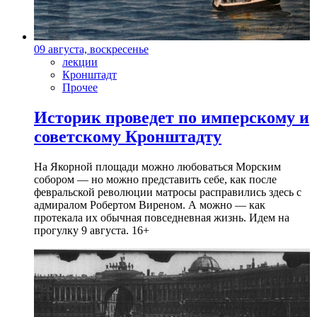
09 августа, воскресенье
лекции
Кронштадт
Прочее
Историк проведет по имперскому и
советскому Кронштадту
На Якорной площади можно любоваться Морским
собором — но можно представить себе, как после
февральской революции матросы расправились здесь с
адмиралом Робертом Виреном. А можно — как
протекала их обычная повседневная жизнь. Идем на
прогулку 9 августа. 16+