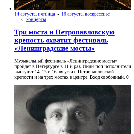
14 августа, пятница
-
16 августа, воскресенье
концерты
Три моста и Петропавловскую
крепость охватит фестиваль
«Ленинградские мосты»
Музыкальный фестиваль «Ленинградские мосты»
пройдет в Петербурге в 11-й раз. Инди-поп исполнители
выступят 14, 15 и 16 августа в Петропавловской
крепости и на трех мостах в центре. Вход свободный. 0+