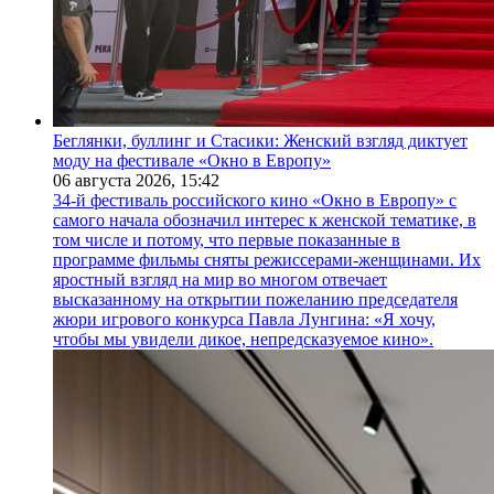
Беглянки, буллинг и Стасики: Женский взгляд диктует
моду на фестивале «Окно в Европу»
06 августа 2026,
15:42
34-й фестиваль российского кино «Окно в Европу» с
самого начала обозначил интерес к женской тематике, в
том числе и потому, что первые показанные в
программе фильмы сняты режиссерами-женщинами. Их
яростный взгляд на мир во многом отвечает
высказанному на открытии пожеланию председателя
жюри игрового конкурса Павла Лунгина: «Я хочу,
чтобы мы увидели дикое, непредсказуемое кино».