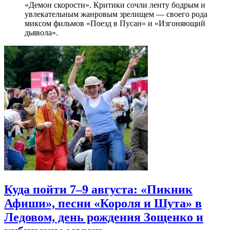
«Демон скорости». Критики сочли ленту бодрым и
увлекательным жанровым зрелищeм — своего рода
миксом фильмов «Поезд в Пусан» и «Изгоняющий
дьявола».
Куда пойти 7–9 августа: «Пикник
Афиши», песни «Короля и Шута» в
Ледовом, день рождения Зощенко и