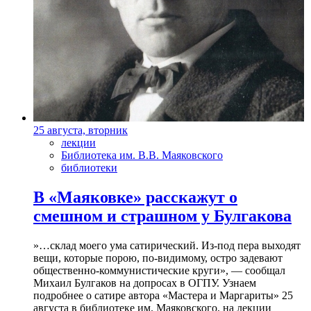
25 августа, вторник
лекции
Библиотека им. В.В. Маяковского
библиотеки
В «Маяковке» расскажут о
смешном и страшном у Булгакова
»…склад моего ума сатирический. Из-под пера выходят
вещи, которые порою, по-видимому, остро задевают
общественно-коммунистические круги», — сообщал
Михаил Булгаков на допросах в ОГПУ. Узнаем
подробнее о сатире автора «Мастера и Маргариты» 25
августа в библиотеке им. Маяковского, на лекции