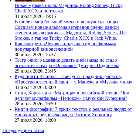
Новая музыка июля: Мадонна, Rolling Stones, Tricky,
Charli XCX и не только
31 июля 2026,
19:15
В июле в мир большой музыки вернулись гранды.
Слушаем новые альбомы ветеранов сцены разной
степени «выдержки» — Мадонны, Rolling Stones, The
Strokes, а так же Tricky, Charlie XCX и Jack White.
Как смотреть «Человека-паука»: гид по фильмам
популярной киновселенной
30 июля 2026,
16:37
Театр одного шамана: девять дней назад не стало
основателя театра «Особняк» Дмитрия Поднозова
29 июля 2026,
23:45
Куда пойти 31 июля—2 августа: праздник флоксов,
«Пространственный сдвиг» у Манежа и «Музыка мира»
31 июля 2026,
08:00
Линч, Кортасар и «Матрица» в российской глуши. Чем
цепляет мультфильм «Непокой» с музыкой Курехина?
28 июля 2026,
16:59
Книги-биографии: 7 ярких текстов о реальных людях от
монахинь Средневековья до Энтони Хопкинса
27 июля 2026,
18:00
Предыдущие статьи