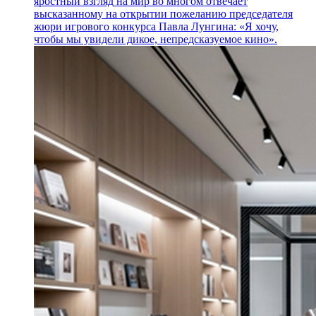
яростный взгляд на мир во многом отвечает
высказанному на открытии пожеланию председателя
жюри игрового конкурса Павла Лунгина: «Я хочу,
чтобы мы увидели дикое, непредсказуемое кино».