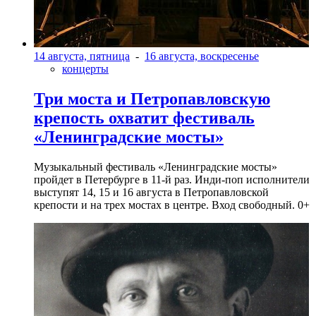
14 августа, пятница
-
16 августа, воскресенье
концерты
Три моста и Петропавловскую
крепость охватит фестиваль
«Ленинградские мосты»
Музыкальный фестиваль «Ленинградские мосты»
пройдет в Петербурге в 11-й раз. Инди-поп исполнители
выступят 14, 15 и 16 августа в Петропавловской
крепости и на трех мостах в центре. Вход свободный. 0+