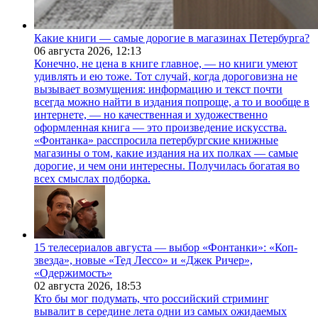
Какие книги — самые дорогие в магазинах Петербурга?
06 августа 2026,
12:13
Конечно, не цена в книге главное, — но книги умеют
удивлять и ею тоже. Тот случай, когда дороговизна не
вызывает возмущения: информацию и текст почти
всегда можно найти в издания попроще, а то и вообще в
интернете, — но качественная и художественно
оформленная книга — это произведение искусства.
«Фонтанка» расспросила петербургские книжные
магазины о том, какие издания на их полках — самые
дорогие, и чем они интересны. Получилась богатая во
всех смыслах подборка.
15 телесериалов августа — выбор «Фонтанки»: «Коп-
звезда», новые «Тед Лессо» и «Джек Ричер»,
«Одержимость»
02 августа 2026,
18:53
Кто бы мог подумать, что российский стриминг
вывалит в середине лета одни из самых ожидаемых