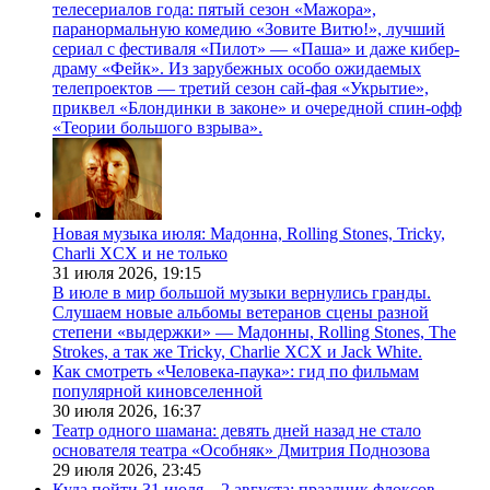
телесериалов года: пятый сезон «Мажора»,
паранормальную комедию «Зовите Витю!», лучший
сериал с фестиваля «Пилот» — «Паша» и даже кибер-
драму «Фейк». Из зарубежных особо ожидаемых
телепроектов — третий сезон сай-фая «Укрытие»,
приквел «Блондинки в законе» и очередной спин-офф
«Теории большого взрыва».
Новая музыка июля: Мадонна, Rolling Stones, Tricky,
Charli XCX и не только
31 июля 2026,
19:15
В июле в мир большой музыки вернулись гранды.
Слушаем новые альбомы ветеранов сцены разной
степени «выдержки» — Мадонны, Rolling Stones, The
Strokes, а так же Tricky, Charlie XCX и Jack White.
Как смотреть «Человека-паука»: гид по фильмам
популярной киновселенной
30 июля 2026,
16:37
Театр одного шамана: девять дней назад не стало
основателя театра «Особняк» Дмитрия Поднозова
29 июля 2026,
23:45
Куда пойти 31 июля—2 августа: праздник флоксов,