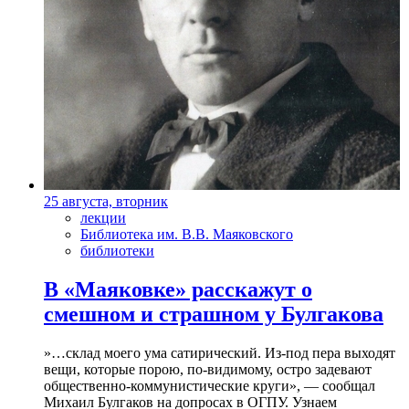
25 августа, вторник
лекции
Библиотека им. В.В. Маяковского
библиотеки
В «Маяковке» расскажут о
смешном и страшном у Булгакова
»…склад моего ума сатирический. Из-под пера выходят
вещи, которые порою, по-видимому, остро задевают
общественно-коммунистические круги», — сообщал
Михаил Булгаков на допросах в ОГПУ. Узнаем