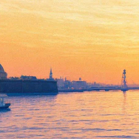
Лекция «Ностальгия по
классике: постмодернизм»
16 октября 2012, вторник
,
18.30
Версия для печати
Все лекции