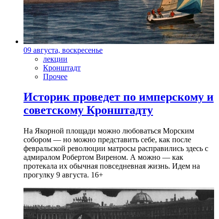
09 августа, воскресенье
лекции
Кронштадт
Прочее
Историк проведет по имперскому и
советскому Кронштадту
На Якорной площади можно любоваться Морским
собором — но можно представить себе, как после
февральской революции матросы расправились здесь с
адмиралом Робертом Виреном. А можно — как
протекала их обычная повседневная жизнь. Идем на
прогулку 9 августа. 16+