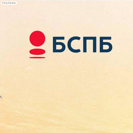
РЕКЛАМА
Афиша Plus
#телегид
Фонтанка.ру
Сегодня:
2026.08.08
19:37
Афиша Plus
кино
спектакли
выставки
концерты
лекции
книги
афиша плюс
новости
+