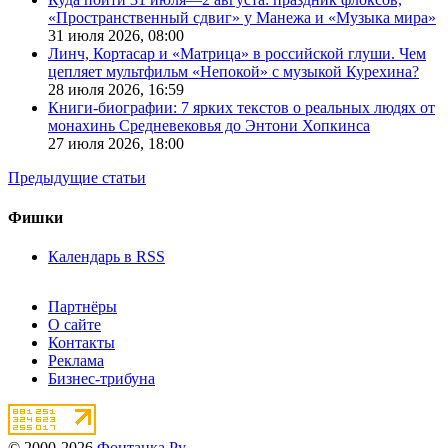
«Пространственный сдвиг» у Манежа и «Музыка мира»
31 июля 2026,
08:00
Линч, Кортасар и «Матрица» в российской глуши. Чем
цепляет мультфильм «Непокой» с музыкой Курехина?
28 июля 2026,
16:59
Книги-биографии: 7 ярких текстов о реальных людях от
монахинь Средневековья до Энтони Хопкинса
27 июля 2026,
18:00
Предыдущие статьи
Фишки
Календарь в RSS
Партнёры
О сайте
Контакты
Реклама
Бизнес-трибуна
© 2000-2026
Фонтанка.Ру