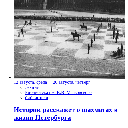
12 августа, среда
-
20 августа, четверг
лекции
Библиотека им. В.В. Маяковского
библиотеки
Историк расскажет о шахматах в
жизни Петербурга